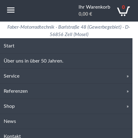
Ihr Warenkorb
0
0,00
€
Motorradtechnik Erfahrung in 50 Jahren
Faber-Motorradtechnik · Barlstraße 48 (Gewerbegebiet) · D-
56856 Zell (Mosel)
Start
Über uns in über 50 Jahren.
Service
Referenzen
Shop
News
Kontakt