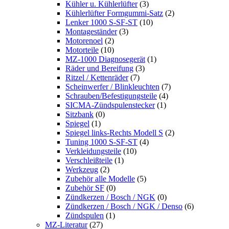
Kühler u. Kühlerlüfter
(3)
Kühlerlüfter Formgummi-Satz
(2)
Lenker 1000 S-SF-ST
(10)
Montageständer
(3)
Motorenoel
(2)
Motorteile
(10)
MZ-1000 Diagnosegerät
(1)
Räder und Bereifung
(3)
Ritzel / Kettenräder
(7)
Scheinwerfer / Blinkleuchten
(7)
Schrauben/Befestigungsteile
(4)
SICMA-Zündspulenstecker
(1)
Sitzbank
(0)
Spiegel
(1)
Spiegel links-Rechts Modell S
(2)
Tuning 1000 S-SF-ST
(4)
Verkleidungsteile
(10)
Verschleißteile
(1)
Werkzeug
(2)
Zubehör alle Modelle
(5)
Zubehör SF
(0)
Zündkerzen / Bosch / NGK
(0)
Zündkerzen / Bosch / NGK / Denso
(6)
Zündspulen
(1)
MZ-Literatur
(27)