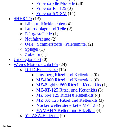
Zubehör alle Modelle
(28)
Zubehör RT-125
(2)
Zubehör SX-SM
(14)
SHERCO
(13)
Blink u. Rückleuchten
(4)
Bremsanlage und Teile
(2)
Fahrgestellteile
(1)
Neufahrzeuge
(2)
Oele - Schmierstoffe - Pflegemittel
(2)
Spiegel
(1)
Zubehör
(1)
Unkategorisiert
(0)
Wieres Motorradzubehör
(24)
D.I.D-Kettensätze
(15)
Husaberg Ritzel und Kettenkits
(0)
MZ-1000 Ritzel und Kettenkits
(0)
MZ-Baghira 660 Ritzel u.Kettenkits
(1)
MZ-RT-125 Ritzel und Kettenkits
(3)
MZ-SM-125 Ritzel u.Kettenkits
(4)
MZ-SX-125 Ritzel und Kettenkits
(3)
Nockenwellensteuerkette MZ-125
(1)
YAMAHA Ketten und Ritzelkits
(3)
YUASA-Batterien
(9)
Infos