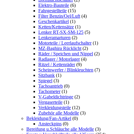
Elektro-Bauteile
(6)
Fahrgestellteile
(15)
Filter Benzin/Oel/Luft
(4)
Geschenkartikel
(1)
Ketten/Kettensätze
(1)
Lenker RT-SX-SM-125
(5)
Lenkeramarturen
(2)
Motorteile / Leerlaufschalter
(1)
MZ-Baghira Rücklicht
(2)
Räder / Speichen und Nippel
(2)
Radlager / Motorlager
(4)
Ritzel / Kettenräder
(9)
Scheinwerfer / Blinkleuchten
(7)
Sitzbank
(1)
Spiegel
(3)
Tachoantrieb
(0)
Tachometer
(1)
V-Gabeldichtringe
(2)
Vergaserteile
(1)
Verkleidungsteile
(12)
Zubehör alle Modelle
(3)
Bekleidung/Fan-Artikel
(0)
Ansteckpins
(0)
Bereifung u.Schläuche alle Modelle
(3)