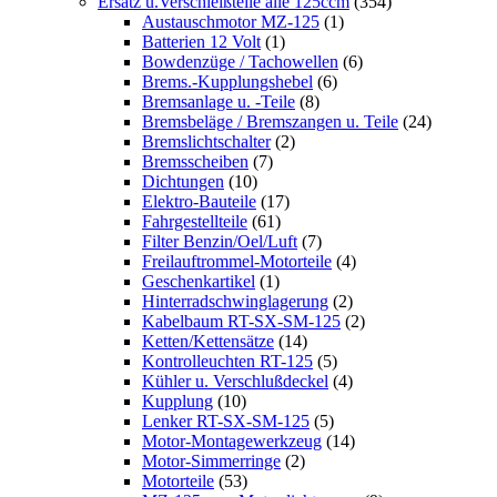
Ersatz u.Verschleißteile alle 125ccm
(354)
Austauschmotor MZ-125
(1)
Batterien 12 Volt
(1)
Bowdenzüge / Tachowellen
(6)
Brems.-Kupplungshebel
(6)
Bremsanlage u. -Teile
(8)
Bremsbeläge / Bremszangen u. Teile
(24)
Bremslichtschalter
(2)
Bremsscheiben
(7)
Dichtungen
(10)
Elektro-Bauteile
(17)
Fahrgestellteile
(61)
Filter Benzin/Oel/Luft
(7)
Freilauftrommel-Motorteile
(4)
Geschenkartikel
(1)
Hinterradschwinglagerung
(2)
Kabelbaum RT-SX-SM-125
(2)
Ketten/Kettensätze
(14)
Kontrolleuchten RT-125
(5)
Kühler u. Verschlußdeckel
(4)
Kupplung
(10)
Lenker RT-SX-SM-125
(5)
Motor-Montagewerkzeug
(14)
Motor-Simmerringe
(2)
Motorteile
(53)