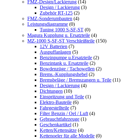
FMZ-Design/Lackierung
(14)
Design / Lackierung
(3)
Zubehör RT-125
(2)
FMZ-Sonderumbauten
(4)
Leistungsdiagramme
(0)
Tuning 1000 S-SF-ST
(0)
Magura Kupplung u. Ersatzteile
(4)
MZ-1000 S-SF-ST Verschleißteile
(150)
12V Batterien
(7)
Auspuffanlagen
(5)
Benzinpumpe u.Ersatzteile
(2)
Benzintank u. Ersatzteile
(2)
Bowdenzüge / Tachowellen
(2)
Brems.-Kupplungshebel
(2)
Bremsbeläge / Bremszangen u. Teile
(11)
Design / Lackierung
(4)
Dichtungen
(10)
Einspritzung und Teile
(1)
Elektro-Bauteile
(6)
Fahrgestellteile
(7)
Filter Benzin / Oel / Luft
(4)
Gebrauchtfahrzeuge
(1)
Geschenkartikel
(1)
Ketten/Kettensätze
(4)
Kettenoeler für alle Modelle
(0)