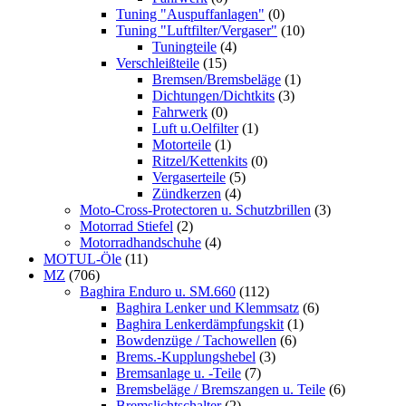
Tuning "Auspuffanlagen"
(0)
Tuning "Luftfilter/Vergaser"
(10)
Tuningteile
(4)
Verschleißteile
(15)
Bremsen/Bremsbeläge
(1)
Dichtungen/Dichtkits
(3)
Fahrwerk
(0)
Luft u.Oelfilter
(1)
Motorteile
(1)
Ritzel/Kettenkits
(0)
Vergaserteile
(5)
Zündkerzen
(4)
Moto-Cross-Protectoren u. Schutzbrillen
(3)
Motorrad Stiefel
(2)
Motorradhandschuhe
(4)
MOTUL-Öle
(11)
MZ
(706)
Baghira Enduro u. SM.660
(112)
Baghira Lenker und Klemmsatz
(6)
Baghira Lenkerdämpfungskit
(1)
Bowdenzüge / Tachowellen
(6)
Brems.-Kupplungshebel
(3)
Bremsanlage u. -Teile
(7)
Bremsbeläge / Bremszangen u. Teile
(6)
Bremslichtschalter
(2)