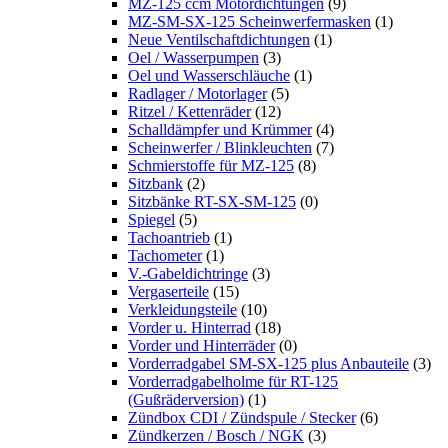
MZ-125 ccm Motordichtungen
(9)
MZ-SM-SX-125 Scheinwerfermasken
(1)
Neue Ventilschaftdichtungen
(1)
Oel / Wasserpumpen
(3)
Oel und Wasserschläuche
(1)
Radlager / Motorlager
(5)
Ritzel / Kettenräder
(12)
Schalldämpfer und Krümmer
(4)
Scheinwerfer / Blinkleuchten
(7)
Schmierstoffe für MZ-125
(8)
Sitzbank
(2)
Sitzbänke RT-SX-SM-125
(0)
Spiegel
(5)
Tachoantrieb
(1)
Tachometer
(1)
V.-Gabeldichtringe
(3)
Vergaserteile
(15)
Verkleidungsteile
(10)
Vorder u. Hinterrad
(18)
Vorder und Hinterräder
(0)
Vorderradgabel SM-SX-125 plus Anbauteile
(3)
Vorderradgabelholme für RT-125
(Gußräderversion)
(1)
Zündbox CDI / Zündspule / Stecker
(6)
Zündkerzen / Bosch / NGK
(3)