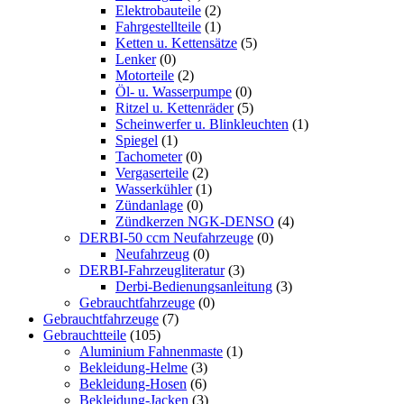
Elektrobauteile
(2)
Fahrgestellteile
(1)
Ketten u. Kettensätze
(5)
Lenker
(0)
Motorteile
(2)
Öl- u. Wasserpumpe
(0)
Ritzel u. Kettenräder
(5)
Scheinwerfer u. Blinkleuchten
(1)
Spiegel
(1)
Tachometer
(0)
Vergaserteile
(2)
Wasserkühler
(1)
Zündanlage
(0)
Zündkerzen NGK-DENSO
(4)
DERBI-50 ccm Neufahrzeuge
(0)
Neufahrzeug
(0)
DERBI-Fahrzeugliteratur
(3)
Derbi-Bedienungsanleitung
(3)
Gebrauchtfahrzeuge
(0)
Gebrauchtfahrzeuge
(7)
Gebrauchtteile
(105)
Aluminium Fahnenmaste
(1)
Bekleidung-Helme
(3)
Bekleidung-Hosen
(6)
Bekleidung-Jacken
(3)