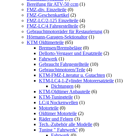
Bereifung für ATV-50 ccm
(1)
FMZ-div. Einzelteile
(0)
FMZ-Geschenkartikel
(2)
FMZ-LC/2-125 Einzelteile
(4)
FMZ-LC/4 Fahrgestellteile
(5)
Gebrauchtmotorräder für Restaurierung
(3)
Hörmann-Garagen-Sektionaltor
(1)
KTM Oldtimerteile
(65)
Bremsen/Bremsbeläge
(0)
Dellorto-Vergaser und Ersatzteile
(2)
Fahrwerk
(1)
Gebraucht Fahrgestellteile
(10)
Gebrauchtmotoren/Teile
(4)
KTM-FMZ-Literatur u. Gutachten
(1)
KTM-LC4-1-Zylinder Motorersatzteile
(11)
Dichtungen
(4)
KTM-Oldtimer Anbauteile
(6)
KTM-Tuningteile
(1)
LC/4 Nockenwellen
(1)
Motorteile
(0)
Oldtimer Motorteile
(2)
Räder und Felgen
(3)
Tech.-Zubehör alle Modelle
(0)
Tuning " Fahrwerk"
(0)
Fahrwerk
(0)