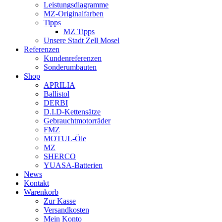
Leistungsdiagramme
MZ-Originalfarben
Tipps
MZ Tipps
Unsere Stadt Zell Mosel
Referenzen
Kundenreferenzen
Sonderumbauten
Shop
APRILIA
Ballistol
DERBI
D.I.D-Kettensätze
Gebrauchtmotorräder
FMZ
MOTUL-Öle
MZ
SHERCO
YUASA-Batterien
News
Kontakt
Warenkorb
Zur Kasse
Versandkosten
Mein Konto