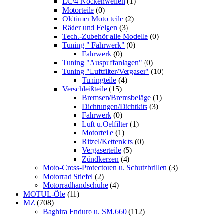
LC/4 Nockenwellen
(1)
Motorteile
(0)
Oldtimer Motorteile
(2)
Räder und Felgen
(3)
Tech.-Zubehör alle Modelle
(0)
Tuning " Fahrwerk"
(0)
Fahrwerk
(0)
Tuning "Auspuffanlagen"
(0)
Tuning "Luftfilter/Vergaser"
(10)
Tuningteile
(4)
Verschleißteile
(15)
Bremsen/Bremsbeläge
(1)
Dichtungen/Dichtkits
(3)
Fahrwerk
(0)
Luft u.Oelfilter
(1)
Motorteile
(1)
Ritzel/Kettenkits
(0)
Vergaserteile
(5)
Zündkerzen
(4)
Moto-Cross-Protectoren u. Schutzbrillen
(3)
Motorrad Stiefel
(2)
Motorradhandschuhe
(4)
MOTUL-Öle
(11)
MZ
(708)
Baghira Enduro u. SM.660
(112)