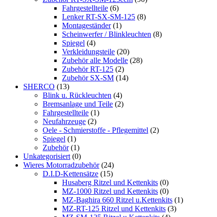
Fahrgestellteile
(6)
Lenker RT-SX-SM-125
(8)
Montageständer
(1)
Scheinwerfer / Blinkleuchten
(8)
Spiegel
(4)
Verkleidungsteile
(20)
Zubehör alle Modelle
(28)
Zubehör RT-125
(2)
Zubehör SX-SM
(14)
SHERCO
(13)
Blink u. Rückleuchten
(4)
Bremsanlage und Teile
(2)
Fahrgestellteile
(1)
Neufahrzeuge
(2)
Oele - Schmierstoffe - Pflegemittel
(2)
Spiegel
(1)
Zubehör
(1)
Unkategorisiert
(0)
Wieres Motorradzubehör
(24)
D.I.D-Kettensätze
(15)
Husaberg Ritzel und Kettenkits
(0)
MZ-1000 Ritzel und Kettenkits
(0)
MZ-Baghira 660 Ritzel u.Kettenkits
(1)
MZ-RT-125 Ritzel und Kettenkits
(3)