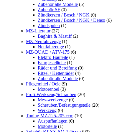
Zubehör alle Modelle
(5)
Zubehör SF
(0)
Zündkerzen / Bosch / NGK
(0)
Zündkerzen / Bosch / NGK / Denso
(6)
Zündspulen
(1)
MZ-Literatur
(27)
Baghira & Mastiff
(2)
MZ-Neufahrzeuge
(1)
Neufahrzeuge
(1)
MZ-QUAD / ATV-175
(6)
Elektro-Bauteile
(1)
Fahrgestellteile
(1)
Räder und Bereifung
(0)
Ritzel / Kettenräder
(4)
Zubehör alle Modelle
(0)
Pflegemittel / Oele
(9)
Motorenoel
(3)
Profi-Werkzeug/Schrauben
(20)
Messwerkzeuge
(0)
Schrauben/Befestigungsteile
(20)
Werkzeug
(0)
Tuning MZ-125-205 ccm
(10)
Auspuffanlagen
(0)
Motorteile
(1)
Zubehör RT-SX-SM-125ccm
(90)