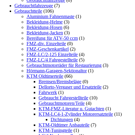
Gebrauchtfahrzeuge
(0)
Gebrauchtfahrzeuge
(7)
Gebrauchtteile
(106)
Aluminium Fahnenmaste
(1)
Bekleidung-Helme
(3)
Bekleidung-Hosen
(6)
Bekleidung-Jacken
(3)
Bereifung für ATV-50 ccm
(1)
FMZ-div. Einzelteile
(0)
FMZ-Geschenkartikel
(2)
FMZ-LC/2-125 Einzelteile
(4)
FMZ-LC/4 Fahrgestellteile
(5)
Gebrauchtmotorräder für Restaurierung
(3)
Hörmann-Garagen-Sektionaltor
(1)
KTM Oldtimerteile
(66)
Bremsen/Bremsbeläge
(0)
Dellorto-Vergaser und Ersatzteile
(2)
Fahrwerk
(1)
Gebraucht Fahrgestellteile
(10)
Gebrauchtmotoren/Teile
(4)
KTM-FMZ-Literatur u. Gutachten
(1)
KTM-LC4-1-Zylinder Motorersatzteile
(11)
Dichtungen
(4)
KTM-Oldtimer Anbauteile
(7)
KTM-Tuningteile
(1)