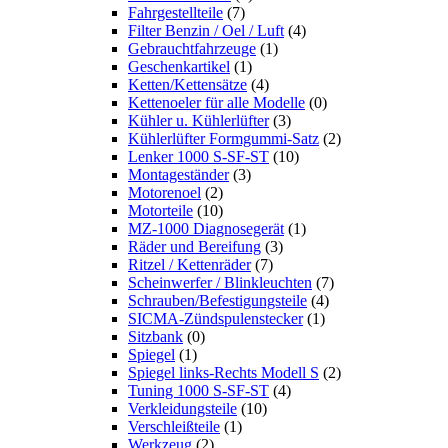
Fahrgestellteile
(7)
Filter Benzin / Oel / Luft
(4)
Gebrauchtfahrzeuge
(1)
Geschenkartikel
(1)
Ketten/Kettensätze
(4)
Kettenoeler für alle Modelle
(0)
Kühler u. Kühlerlüfter
(3)
Kühlerlüfter Formgummi-Satz
(2)
Lenker 1000 S-SF-ST
(10)
Montageständer
(3)
Motorenoel
(2)
Motorteile
(10)
MZ-1000 Diagnosegerät
(1)
Räder und Bereifung
(3)
Ritzel / Kettenräder
(7)
Scheinwerfer / Blinkleuchten
(7)
Schrauben/Befestigungsteile
(4)
SICMA-Zündspulenstecker
(1)
Sitzbank
(0)
Spiegel
(1)
Spiegel links-Rechts Modell S
(2)
Tuning 1000 S-SF-ST
(4)
Verkleidungsteile
(10)
Verschleißteile
(1)
Werkzeug
(2)