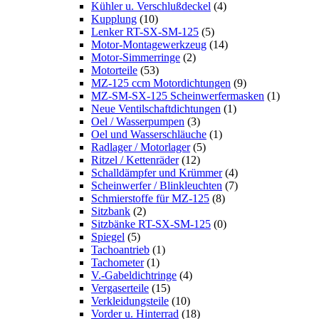
Kühler u. Verschlußdeckel
(4)
Kupplung
(10)
Lenker RT-SX-SM-125
(5)
Motor-Montagewerkzeug
(14)
Motor-Simmerringe
(2)
Motorteile
(53)
MZ-125 ccm Motordichtungen
(9)
MZ-SM-SX-125 Scheinwerfermasken
(1)
Neue Ventilschaftdichtungen
(1)
Oel / Wasserpumpen
(3)
Oel und Wasserschläuche
(1)
Radlager / Motorlager
(5)
Ritzel / Kettenräder
(12)
Schalldämpfer und Krümmer
(4)
Scheinwerfer / Blinkleuchten
(7)
Schmierstoffe für MZ-125
(8)
Sitzbank
(2)
Sitzbänke RT-SX-SM-125
(0)
Spiegel
(5)
Tachoantrieb
(1)
Tachometer
(1)
V.-Gabeldichtringe
(4)
Vergaserteile
(15)
Verkleidungsteile
(10)
Vorder u. Hinterrad
(18)