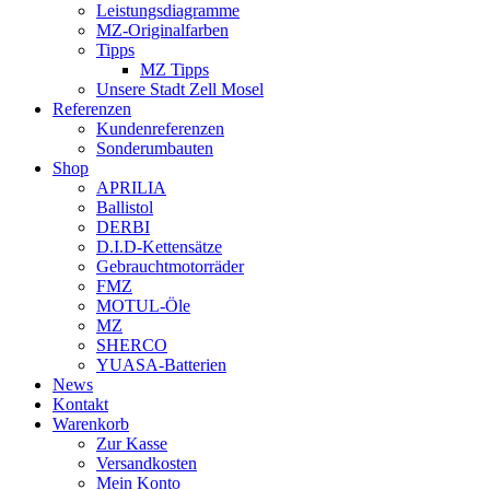
Leistungsdiagramme
MZ-Originalfarben
Tipps
MZ Tipps
Unsere Stadt Zell Mosel
Referenzen
Kundenreferenzen
Sonderumbauten
Shop
APRILIA
Ballistol
DERBI
D.I.D-Kettensätze
Gebrauchtmotorräder
FMZ
MOTUL-Öle
MZ
SHERCO
YUASA-Batterien
News
Kontakt
Warenkorb
Zur Kasse
Versandkosten
Mein Konto