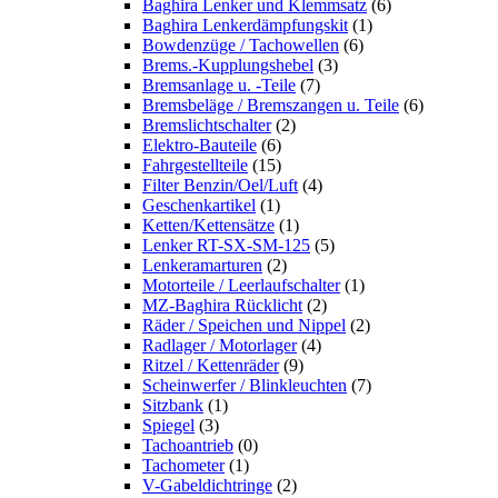
Baghira Lenker und Klemmsatz
(6)
Baghira Lenkerdämpfungskit
(1)
Bowdenzüge / Tachowellen
(6)
Brems.-Kupplungshebel
(3)
Bremsanlage u. -Teile
(7)
Bremsbeläge / Bremszangen u. Teile
(6)
Bremslichtschalter
(2)
Elektro-Bauteile
(6)
Fahrgestellteile
(15)
Filter Benzin/Oel/Luft
(4)
Geschenkartikel
(1)
Ketten/Kettensätze
(1)
Lenker RT-SX-SM-125
(5)
Lenkeramarturen
(2)
Motorteile / Leerlaufschalter
(1)
MZ-Baghira Rücklicht
(2)
Räder / Speichen und Nippel
(2)
Radlager / Motorlager
(4)
Ritzel / Kettenräder
(9)
Scheinwerfer / Blinkleuchten
(7)
Sitzbank
(1)
Spiegel
(3)
Tachoantrieb
(0)
Tachometer
(1)
V-Gabeldichtringe
(2)