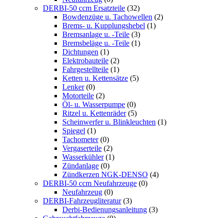
DERBI-50 ccm Ersatzteile
(32)
Bowdenzüge u. Tachowellen
(2)
Brems- u. Kupplungshebel
(1)
Bremsanlage u. -Teile
(3)
Bremsbeläge u. -Teile
(1)
Dichtungen
(1)
Elektrobauteile
(2)
Fahrgestellteile
(1)
Ketten u. Kettensätze
(5)
Lenker
(0)
Motorteile
(2)
Öl- u. Wasserpumpe
(0)
Ritzel u. Kettenräder
(5)
Scheinwerfer u. Blinkleuchten
(1)
Spiegel
(1)
Tachometer
(0)
Vergaserteile
(2)
Wasserkühler
(1)
Zündanlage
(0)
Zündkerzen NGK-DENSO
(4)
DERBI-50 ccm Neufahrzeuge
(0)
Neufahrzeug
(0)
DERBI-Fahrzeugliteratur
(3)
Derbi-Bedienungsanleitung
(3)