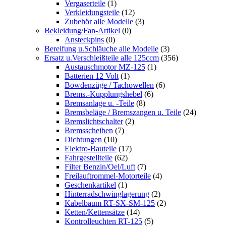
Vergaserteile
(1)
Verkleidungsteile
(12)
Zubehör alle Modelle
(3)
Bekleidung/Fan-Artikel
(0)
Ansteckpins
(0)
Bereifung u.Schläuche alle Modelle
(3)
Ersatz u.Verschleißteile alle 125ccm
(356)
Austauschmotor MZ-125
(1)
Batterien 12 Volt
(1)
Bowdenzüge / Tachowellen
(6)
Brems.-Kupplungshebel
(6)
Bremsanlage u. -Teile
(8)
Bremsbeläge / Bremszangen u. Teile
(24)
Bremslichtschalter
(2)
Bremsscheiben
(7)
Dichtungen
(10)
Elektro-Bauteile
(17)
Fahrgestellteile
(62)
Filter Benzin/Oel/Luft
(7)
Freilauftrommel-Motorteile
(4)
Geschenkartikel
(1)
Hinterradschwinglagerung
(2)
Kabelbaum RT-SX-SM-125
(2)
Ketten/Kettensätze
(14)
Kontrolleuchten RT-125
(5)