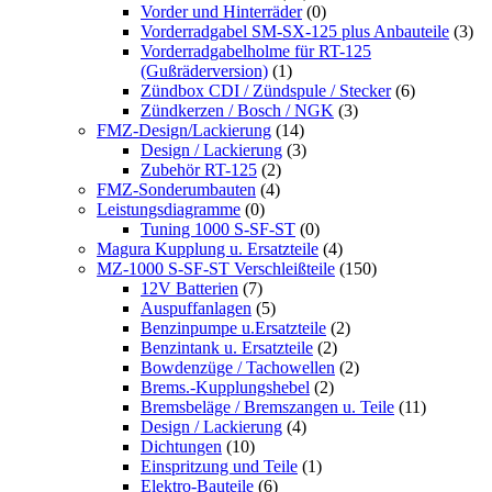
Vorder und Hinterräder
(0)
Vorderradgabel SM-SX-125 plus Anbauteile
(3)
Vorderradgabelholme für RT-125
(Gußräderversion)
(1)
Zündbox CDI / Zündspule / Stecker
(6)
Zündkerzen / Bosch / NGK
(3)
FMZ-Design/Lackierung
(14)
Design / Lackierung
(3)
Zubehör RT-125
(2)
FMZ-Sonderumbauten
(4)
Leistungsdiagramme
(0)
Tuning 1000 S-SF-ST
(0)
Magura Kupplung u. Ersatzteile
(4)
MZ-1000 S-SF-ST Verschleißteile
(150)
12V Batterien
(7)
Auspuffanlagen
(5)
Benzinpumpe u.Ersatzteile
(2)
Benzintank u. Ersatzteile
(2)
Bowdenzüge / Tachowellen
(2)
Brems.-Kupplungshebel
(2)
Bremsbeläge / Bremszangen u. Teile
(11)
Design / Lackierung
(4)
Dichtungen
(10)
Einspritzung und Teile
(1)
Elektro-Bauteile
(6)