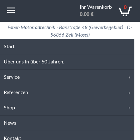
Ihr Warenkorb
0
0,00
€
Motorradtechnik Erfahrung in 50 Jahren
Faber-Motorradtechnik · Barlstraße 48 (Gewerbegebiet) · D-
56856 Zell (Mosel)
Start
Über uns in über 50 Jahren.
Service
Referenzen
Shop
News
Kontakt