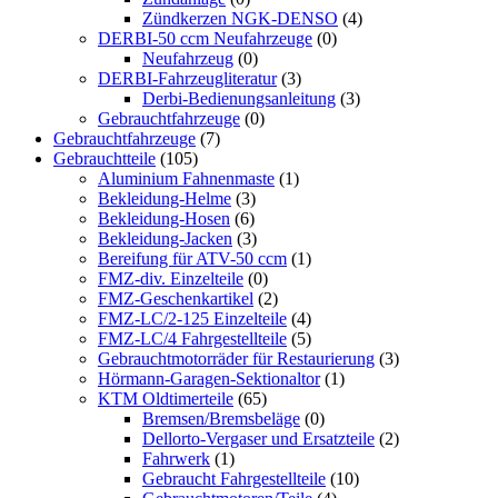
Zündkerzen NGK-DENSO
(4)
DERBI-50 ccm Neufahrzeuge
(0)
Neufahrzeug
(0)
DERBI-Fahrzeugliteratur
(3)
Derbi-Bedienungsanleitung
(3)
Gebrauchtfahrzeuge
(0)
Gebrauchtfahrzeuge
(7)
Gebrauchtteile
(105)
Aluminium Fahnenmaste
(1)
Bekleidung-Helme
(3)
Bekleidung-Hosen
(6)
Bekleidung-Jacken
(3)
Bereifung für ATV-50 ccm
(1)
FMZ-div. Einzelteile
(0)
FMZ-Geschenkartikel
(2)
FMZ-LC/2-125 Einzelteile
(4)
FMZ-LC/4 Fahrgestellteile
(5)
Gebrauchtmotorräder für Restaurierung
(3)
Hörmann-Garagen-Sektionaltor
(1)
KTM Oldtimerteile
(65)
Bremsen/Bremsbeläge
(0)
Dellorto-Vergaser und Ersatzteile
(2)
Fahrwerk
(1)
Gebraucht Fahrgestellteile
(10)