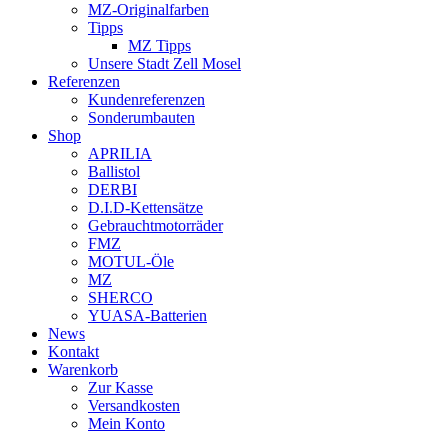
MZ-Originalfarben
Tipps
MZ Tipps
Unsere Stadt Zell Mosel
Referenzen
Kundenreferenzen
Sonderumbauten
Shop
APRILIA
Ballistol
DERBI
D.I.D-Kettensätze
Gebrauchtmotorräder
FMZ
MOTUL-Öle
MZ
SHERCO
YUASA-Batterien
News
Kontakt
Warenkorb
Zur Kasse
Versandkosten
Mein Konto