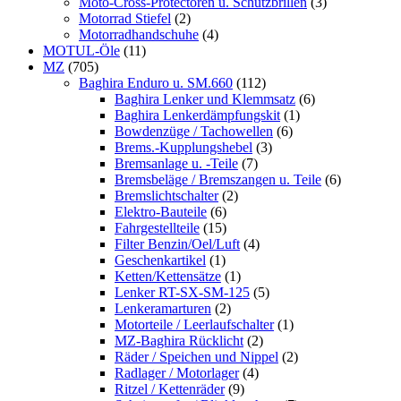
Moto-Cross-Protectoren u. Schutzbrillen
(3)
Motorrad Stiefel
(2)
Motorradhandschuhe
(4)
MOTUL-Öle
(11)
MZ
(705)
Baghira Enduro u. SM.660
(112)
Baghira Lenker und Klemmsatz
(6)
Baghira Lenkerdämpfungskit
(1)
Bowdenzüge / Tachowellen
(6)
Brems.-Kupplungshebel
(3)
Bremsanlage u. -Teile
(7)
Bremsbeläge / Bremszangen u. Teile
(6)
Bremslichtschalter
(2)
Elektro-Bauteile
(6)
Fahrgestellteile
(15)
Filter Benzin/Oel/Luft
(4)
Geschenkartikel
(1)
Ketten/Kettensätze
(1)
Lenker RT-SX-SM-125
(5)
Lenkeramarturen
(2)
Motorteile / Leerlaufschalter
(1)
MZ-Baghira Rücklicht
(2)
Räder / Speichen und Nippel
(2)
Radlager / Motorlager
(4)
Ritzel / Kettenräder
(9)