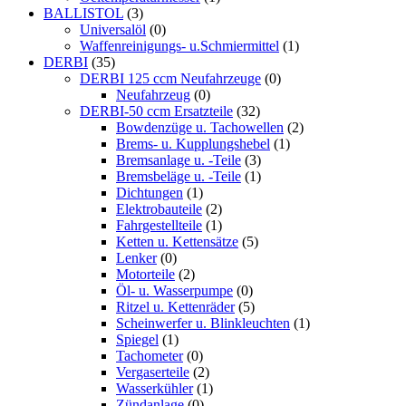
BALLISTOL
(3)
Universalöl
(0)
Waffenreinigungs- u.Schmiermittel
(1)
DERBI
(35)
DERBI 125 ccm Neufahrzeuge
(0)
Neufahrzeug
(0)
DERBI-50 ccm Ersatzteile
(32)
Bowdenzüge u. Tachowellen
(2)
Brems- u. Kupplungshebel
(1)
Bremsanlage u. -Teile
(3)
Bremsbeläge u. -Teile
(1)
Dichtungen
(1)
Elektrobauteile
(2)
Fahrgestellteile
(1)
Ketten u. Kettensätze
(5)
Lenker
(0)
Motorteile
(2)
Öl- u. Wasserpumpe
(0)
Ritzel u. Kettenräder
(5)
Scheinwerfer u. Blinkleuchten
(1)
Spiegel
(1)
Tachometer
(0)
Vergaserteile
(2)
Wasserkühler
(1)
Zündanlage
(0)