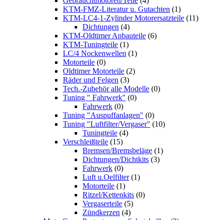
Gebrauchtmotoren/Teile
(4)
KTM-FMZ-Literatur u. Gutachten
(1)
KTM-LC4-1-Zylinder Motorersatzteile
(11)
Dichtungen
(4)
KTM-Oldtimer Anbauteile
(6)
KTM-Tuningteile
(1)
LC/4 Nockenwellen
(1)
Motorteile
(0)
Oldtimer Motorteile
(2)
Räder und Felgen
(3)
Tech.-Zubehör alle Modelle
(0)
Tuning " Fahrwerk"
(0)
Fahrwerk
(0)
Tuning "Auspuffanlagen"
(0)
Tuning "Luftfilter/Vergaser"
(10)
Tuningteile
(4)
Verschleißteile
(15)
Bremsen/Bremsbeläge
(1)
Dichtungen/Dichtkits
(3)
Fahrwerk
(0)
Luft u.Oelfilter
(1)
Motorteile
(1)
Ritzel/Kettenkits
(0)
Vergaserteile
(5)
Zündkerzen
(4)