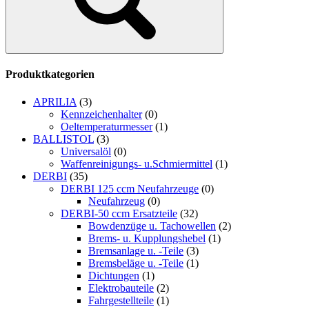
Produktkategorien
APRILIA
(3)
Kennzeichenhalter
(0)
Oeltemperaturmesser
(1)
BALLISTOL
(3)
Universalöl
(0)
Waffenreinigungs- u.Schmiermittel
(1)
DERBI
(35)
DERBI 125 ccm Neufahrzeuge
(0)
Neufahrzeug
(0)
DERBI-50 ccm Ersatzteile
(32)
Bowdenzüge u. Tachowellen
(2)
Brems- u. Kupplungshebel
(1)
Bremsanlage u. -Teile
(3)
Bremsbeläge u. -Teile
(1)
Dichtungen
(1)
Elektrobauteile
(2)
Fahrgestellteile
(1)