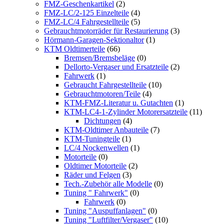
FMZ-Geschenkartikel
(2)
FMZ-LC/2-125 Einzelteile
(4)
FMZ-LC/4 Fahrgestellteile
(5)
Gebrauchtmotorräder für Restaurierung
(3)
Hörmann-Garagen-Sektionaltor
(1)
KTM Oldtimerteile
(66)
Bremsen/Bremsbeläge
(0)
Dellorto-Vergaser und Ersatzteile
(2)
Fahrwerk
(1)
Gebraucht Fahrgestellteile
(10)
Gebrauchtmotoren/Teile
(4)
KTM-FMZ-Literatur u. Gutachten
(1)
KTM-LC4-1-Zylinder Motorersatzteile
(11)
Dichtungen
(4)
KTM-Oldtimer Anbauteile
(7)
KTM-Tuningteile
(1)
LC/4 Nockenwellen
(1)
Motorteile
(0)
Oldtimer Motorteile
(2)
Räder und Felgen
(3)
Tech.-Zubehör alle Modelle
(0)
Tuning " Fahrwerk"
(0)
Fahrwerk
(0)
Tuning "Auspuffanlagen"
(0)
Tuning "Luftfilter/Vergaser"
(10)