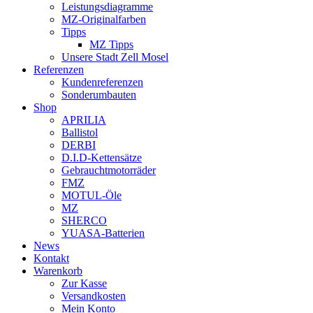
Leistungsdiagramme
MZ-Originalfarben
Tipps
MZ Tipps
Unsere Stadt Zell Mosel
Referenzen
Kundenreferenzen
Sonderumbauten
Shop
APRILIA
Ballistol
DERBI
D.I.D-Kettensätze
Gebrauchtmotorräder
FMZ
MOTUL-Öle
MZ
SHERCO
YUASA-Batterien
News
Kontakt
Warenkorb
Zur Kasse
Versandkosten
Mein Konto