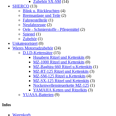
Zubehör SX-SM
(14)
SHERCO
(13)
Blink u. Rückleuchten
(4)
Bremsanlage und Teile
(2)
Fahrgestellteile
(1)
Neufahrzeuge
(2)
Oele - Schmierstoffe - Pflegemittel
(2)
Spiegel
(1)
Zubehör
(1)
Unkategorisiert
(0)
Wieres Motorradzubehör
(24)
D.I.D-Kettensätze
(15)
Husaberg Ritzel und Kettenkits
(0)
MZ-1000 Ritzel und Kettenkits
(0)
MZ-Baghira 660 Ritzel u.Kettenkits
(1)
MZ-RT-125 Ritzel und Kettenkits
(3)
MZ-SM-125 Ritzel u.Kettenkits
(4)
MZ-SX-125 Ritzel und Kettenkits
(3)
Nockenwellensteuerkette MZ-125
(1)
YAMAHA Ketten und Ritzelkits
(3)
YUASA-Batterien
(9)
Infos
Warenkorb