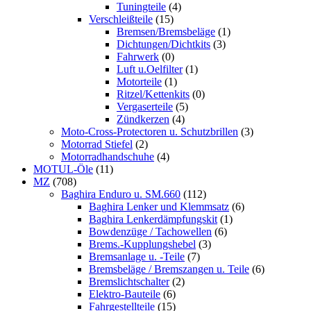
Tuningteile
(4)
Verschleißteile
(15)
Bremsen/Bremsbeläge
(1)
Dichtungen/Dichtkits
(3)
Fahrwerk
(0)
Luft u.Oelfilter
(1)
Motorteile
(1)
Ritzel/Kettenkits
(0)
Vergaserteile
(5)
Zündkerzen
(4)
Moto-Cross-Protectoren u. Schutzbrillen
(3)
Motorrad Stiefel
(2)
Motorradhandschuhe
(4)
MOTUL-Öle
(11)
MZ
(708)
Baghira Enduro u. SM.660
(112)
Baghira Lenker und Klemmsatz
(6)
Baghira Lenkerdämpfungskit
(1)
Bowdenzüge / Tachowellen
(6)
Brems.-Kupplungshebel
(3)
Bremsanlage u. -Teile
(7)
Bremsbeläge / Bremszangen u. Teile
(6)
Bremslichtschalter
(2)
Elektro-Bauteile
(6)
Fahrgestellteile
(15)