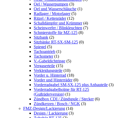
Oel / Wasserpumpen
(3)
Oel und Wasserschläuche
(1)
Radlager / Motorlager
(5)
Ritzel / Kettenräder
(12)
Schalldämpfer und Krümmer
(4)
Scheinwerfer / Blinkleuchten
(7)
Schmierstoffe für MZ-125
(8)
Sitzbank
(2)
Sitzbänke RT-SX-SM-125
(0)
Spiegel
(5)
Tachoantrieb
(1)
Tachometer
(1)
V.-Gabeldichtringe
(5)
Vergaserteile
(15)
Verkleidungsteile
(10)
Vorder u. Hinterrad
(18)
Vorder und Hinterräder
(0)
Vorderradgabel SM-SX-125 plus Anbauteile
(3)
Vorderradgabelholme für RT-125
(Gußräderversion)
(1)
Zündbox CDI / Zündspule / Stecker
(6)
Zündkerzen / Bosch / NGK
(3)
FMZ-Design/Lackierung
(14)
Design / Lackierung
(3)
Zubehör RT-125
(2)