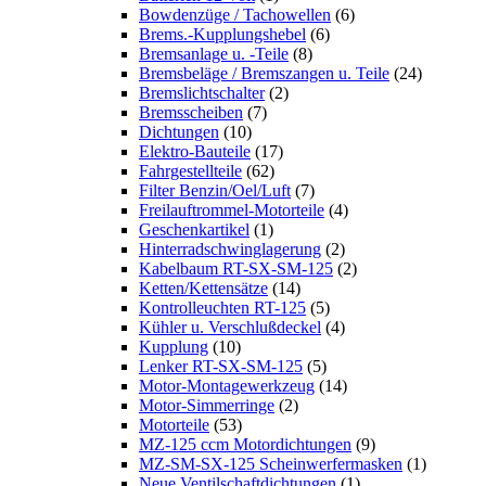
Bowdenzüge / Tachowellen
(6)
Brems.-Kupplungshebel
(6)
Bremsanlage u. -Teile
(8)
Bremsbeläge / Bremszangen u. Teile
(24)
Bremslichtschalter
(2)
Bremsscheiben
(7)
Dichtungen
(10)
Elektro-Bauteile
(17)
Fahrgestellteile
(62)
Filter Benzin/Oel/Luft
(7)
Freilauftrommel-Motorteile
(4)
Geschenkartikel
(1)
Hinterradschwinglagerung
(2)
Kabelbaum RT-SX-SM-125
(2)
Ketten/Kettensätze
(14)
Kontrolleuchten RT-125
(5)
Kühler u. Verschlußdeckel
(4)
Kupplung
(10)
Lenker RT-SX-SM-125
(5)
Motor-Montagewerkzeug
(14)
Motor-Simmerringe
(2)
Motorteile
(53)
MZ-125 ccm Motordichtungen
(9)
MZ-SM-SX-125 Scheinwerfermasken
(1)
Neue Ventilschaftdichtungen
(1)