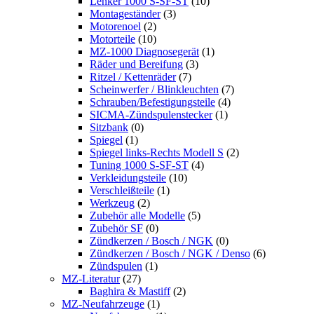
Lenker 1000 S-SF-ST
(10)
Montageständer
(3)
Motorenoel
(2)
Motorteile
(10)
MZ-1000 Diagnosegerät
(1)
Räder und Bereifung
(3)
Ritzel / Kettenräder
(7)
Scheinwerfer / Blinkleuchten
(7)
Schrauben/Befestigungsteile
(4)
SICMA-Zündspulenstecker
(1)
Sitzbank
(0)
Spiegel
(1)
Spiegel links-Rechts Modell S
(2)
Tuning 1000 S-SF-ST
(4)
Verkleidungsteile
(10)
Verschleißteile
(1)
Werkzeug
(2)
Zubehör alle Modelle
(5)
Zubehör SF
(0)
Zündkerzen / Bosch / NGK
(0)
Zündkerzen / Bosch / NGK / Denso
(6)
Zündspulen
(1)
MZ-Literatur
(27)
Baghira & Mastiff
(2)
MZ-Neufahrzeuge
(1)