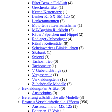
Filter Benzin/Oel/Luft
(4)
Geschenkartikel
(1)
Ketten/Kettensätze
(1)
Lenker RT-SX-SM-125
(5)
Lenkeramarturen
(2)
Motorteile / Leerlaufschalter
(1)
MZ-Baghira Rücklicht
(2)
Räder / Speichen und Nippel
(2)
Radlager / Motorlager
(4)
Ritzel / Kettenräder
(9)
Scheinwerfer / Blinkleuchten
(7)
Sitzbank
(1)
Spiegel
(3)
Tachoantrieb
(0)
Tachometer
(1)
V-Gabeldichtringe
(2)
Vergaserteile
(1)
Verkleidungsteile
(12)
Zubehör alle Modelle
(3)
Bekleidung/Fan-Artikel
(0)
Ansteckpins
(0)
Bereifung u.Schläuche alle Modelle
(3)
Ersatz u.Verschleißteile alle 125ccm
(356)
Austauschmotor MZ-125
(1)
Batterien 12 Volt
(1)