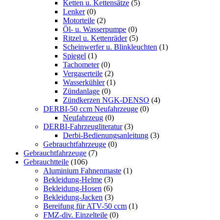
Ketten u. Kettensätze
(5)
Lenker
(0)
Motorteile
(2)
Öl- u. Wasserpumpe
(0)
Ritzel u. Kettenräder
(5)
Scheinwerfer u. Blinkleuchten
(1)
Spiegel
(1)
Tachometer
(0)
Vergaserteile
(2)
Wasserkühler
(1)
Zündanlage
(0)
Zündkerzen NGK-DENSO
(4)
DERBI-50 ccm Neufahrzeuge
(0)
Neufahrzeug
(0)
DERBI-Fahrzeugliteratur
(3)
Derbi-Bedienungsanleitung
(3)
Gebrauchtfahrzeuge
(0)
Gebrauchtfahrzeuge
(7)
Gebrauchtteile
(106)
Aluminium Fahnenmaste
(1)
Bekleidung-Helme
(3)
Bekleidung-Hosen
(6)
Bekleidung-Jacken
(3)
Bereifung für ATV-50 ccm
(1)
FMZ-div. Einzelteile
(0)