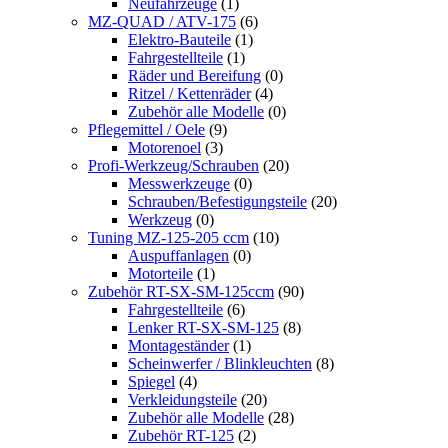
Neufahrzeuge
(1)
MZ-QUAD / ATV-175
(6)
Elektro-Bauteile
(1)
Fahrgestellteile
(1)
Räder und Bereifung
(0)
Ritzel / Kettenräder
(4)
Zubehör alle Modelle
(0)
Pflegemittel / Oele
(9)
Motorenoel
(3)
Profi-Werkzeug/Schrauben
(20)
Messwerkzeuge
(0)
Schrauben/Befestigungsteile
(20)
Werkzeug
(0)
Tuning MZ-125-205 ccm
(10)
Auspuffanlagen
(0)
Motorteile
(1)
Zubehör RT-SX-SM-125ccm
(90)
Fahrgestellteile
(6)
Lenker RT-SX-SM-125
(8)
Montageständer
(1)
Scheinwerfer / Blinkleuchten
(8)
Spiegel
(4)
Verkleidungsteile
(20)
Zubehör alle Modelle
(28)
Zubehör RT-125
(2)