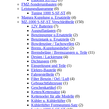
FMZ-Sonderumbauten
(4)
Leistungsdiagramme
(0)
Tuning 1000 S-SF-ST
(0)
Magura Kupplung u. Ersatzteile
(4)
MZ-1000 S-SF-ST Verschleißteile
(150)
12V Batterien
(7)
Auspuffanlagen
(5)
Benzinpumpe u.Ersatzteile
(2)
Benzintank u. Ersatzteile
(2)
Bowdenzüge / Tachowellen
(2)
Brems.-Kupplungshebel
(2)
Bremsbeläge / Bremszangen u. Teile
(11)
Design / Lackierung
(4)
Dichtungen
(10)
Einspritzung und Teile
(1)
Elektro-Bauteile
(6)
Fahrgestellteile
(7)
Filter Benzin / Oel / Luft
(4)
Gebrauchtfahrzeuge
(1)
Geschenkartikel
(1)
Ketten/Kettensätze
(4)
Kettenoeler für alle Modelle
(0)
Kühler u. Kühlerlüfter
(3)
Kühlerlüfter Formgummi-Satz
(2)