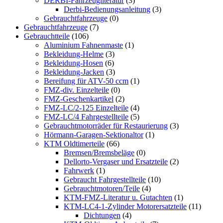
DERBI-Fahrzeugliteratur
(3)
Derbi-Bedienungsanleitung
(3)
Gebrauchtfahrzeuge
(0)
Gebrauchtfahrzeuge
(7)
Gebrauchtteile
(106)
Aluminium Fahnenmaste
(1)
Bekleidung-Helme
(3)
Bekleidung-Hosen
(6)
Bekleidung-Jacken
(3)
Bereifung für ATV-50 ccm
(1)
FMZ-div. Einzelteile
(0)
FMZ-Geschenkartikel
(2)
FMZ-LC/2-125 Einzelteile
(4)
FMZ-LC/4 Fahrgestellteile
(5)
Gebrauchtmotorräder für Restaurierung
(3)
Hörmann-Garagen-Sektionaltor
(1)
KTM Oldtimerteile
(66)
Bremsen/Bremsbeläge
(0)
Dellorto-Vergaser und Ersatzteile
(2)
Fahrwerk
(1)
Gebraucht Fahrgestellteile
(10)
Gebrauchtmotoren/Teile
(4)
KTM-FMZ-Literatur u. Gutachten
(1)
KTM-LC4-1-Zylinder Motorersatzteile
(11)
Dichtungen
(4)