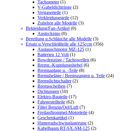
Tachometer
(1)
V-Gabeldichtringe
(2)
Vergaserteile
(1)
Verkleidungsteile
(12)
Zubehör alle Modelle
(3)
Bekleidung/Fan-Artikel
(0)
Ansteckpins
(0)
Bereifung u.Schläuche alle Modelle
(3)
Ersatz u.Verschleißteile alle 125ccm
(356)
Austauschmotor MZ-125
(1)
Batterien 12 Volt
(1)
Bowdenzüge / Tachowellen
(6)
Brems.-Kupplungshebel
(6)
Bremsanlage u. -Teile
(8)
Bremsbeläge / Bremszangen u. Teile
(24)
Bremslichtschalter
(2)
Bremsscheiben
(7)
Dichtungen
(10)
Elektro-Bauteile
(17)
Fahrgestellteile
(62)
Filter Benzin/Oel/Luft
(7)
Freilauftrommel-Motorteile
(4)
Geschenkartikel
(1)
Hinterradschwinglagerung
(2)
Kabelbaum RT-SX-SM-125
(2)