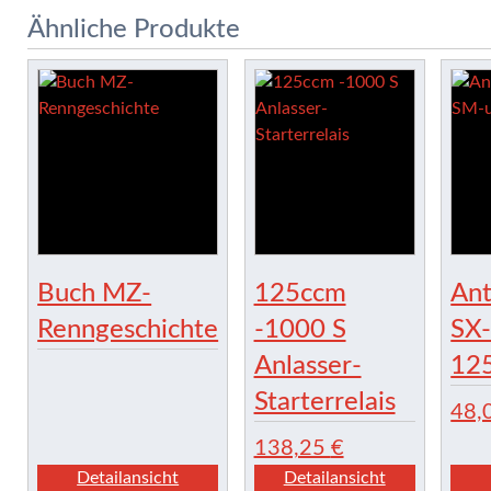
Ähnliche Produkte
Buch MZ-
125ccm
Ant
Renngeschichte
-1000 S
SX
Anlasser-
125
Starterrelais
48,
138,25
€
Detailansicht
Detailansicht