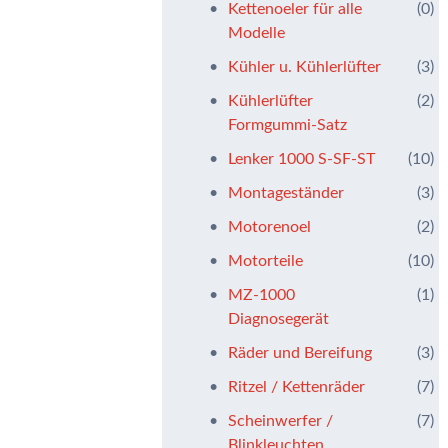
Kettenoeler für alle
(0)
Modelle
Kühler u. Kühlerlüfter
(3)
Kühlerlüfter
(2)
Formgummi-Satz
Lenker 1000 S-SF-ST
(10)
Montageständer
(3)
Motorenoel
(2)
Motorteile
(10)
MZ-1000
(1)
Diagnosegerät
Räder und Bereifung
(3)
Ritzel / Kettenräder
(7)
Scheinwerfer /
(7)
Blinkleuchten