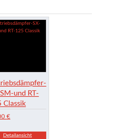
riebsdämpfer-
-SM-und RT-
 Classik
00
€
Detailansicht