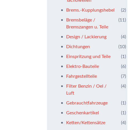
Tachowellen
Brems.-Kupplungshebel
(2)
Bremsbeläge /
(11)
Bremszangen u. Teile
Design / Lackierung
(4)
Dichtungen
(10)
Einspritzung und Teile
(1)
Elektro-Bauteile
(6)
Fahrgestellteile
(7)
Filter Benzin / Oel /
(4)
Luft
Gebrauchtfahrzeuge
(1)
Geschenkartikel
(1)
Ketten/Kettensätze
(4)