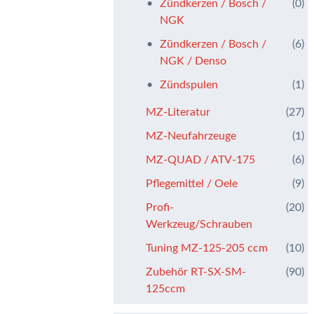
Zündkerzen / Bosch /
(0)
NGK
Zündkerzen / Bosch /
(6)
NGK / Denso
Zündspulen
(1)
MZ-Literatur
(27)
MZ-Neufahrzeuge
(1)
MZ-QUAD / ATV-175
(6)
Pflegemittel / Oele
(9)
Profi-
(20)
Werkzeug/Schrauben
Tuning MZ-125-205 ccm
(10)
Zubehör RT-SX-SM-
(90)
125ccm