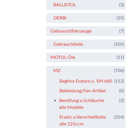
BALLISTOL
(3)
DERBI
(35)
Gebrauchtfahrzeuge
(7)
Gebrauchtteile
(105)
MOTUL-Öle
(11)
MZ
(706)
Baghira Enduro u. SM.660
(112)
Bekleidung/Fan-Artikel
(0)
Bereifung u.Schläuche
(3)
alle Modelle
Ersatz u.Verschleißteile
(354)
alle 125ccm