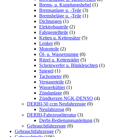
Brems- u. Kupplungshebel
(1)
Bremsanlage u. -Teile
(3)
Bremsbeläge u. -Teile
(1)
Dichtungen
(1)
Elektrobauteile
(2)
Fahrgestellteile
(1)
Ketten u. Kettensätze
(5)
Lenker
(0)
Motorteile
(2)
Öl- u. Wasserpumpe
(0)
Ritzel u. Kettenräder
(5)
Scheinwerfer u. Blinkleuchten
(1)
Spiegel
(1)
Tachometer
(0)
Vergaserteile
(2)
Wasserkühler
(1)
Zündanlage
(0)
Zündkerzen NGK-DENSO
(4)
DERBI-50 ccm Neufahrzeuge
(0)
Neufahrzeug
(0)
DERBI-Fahrzeugliteratur
(3)
Derbi-Bedienungsanleitung
(3)
Gebrauchtfahrzeuge
(0)
Gebrauchtfahrzeuge
(7)
Gebrauchtteile
(106)