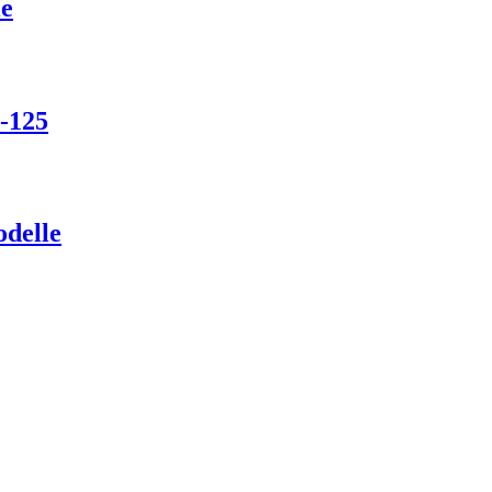
ie
-125
delle