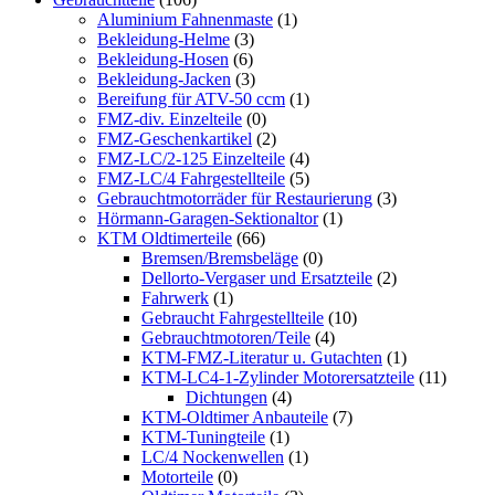
Aluminium Fahnenmaste
(1)
Bekleidung-Helme
(3)
Bekleidung-Hosen
(6)
Bekleidung-Jacken
(3)
Bereifung für ATV-50 ccm
(1)
FMZ-div. Einzelteile
(0)
FMZ-Geschenkartikel
(2)
FMZ-LC/2-125 Einzelteile
(4)
FMZ-LC/4 Fahrgestellteile
(5)
Gebrauchtmotorräder für Restaurierung
(3)
Hörmann-Garagen-Sektionaltor
(1)
KTM Oldtimerteile
(66)
Bremsen/Bremsbeläge
(0)
Dellorto-Vergaser und Ersatzteile
(2)
Fahrwerk
(1)
Gebraucht Fahrgestellteile
(10)
Gebrauchtmotoren/Teile
(4)
KTM-FMZ-Literatur u. Gutachten
(1)
KTM-LC4-1-Zylinder Motorersatzteile
(11)
Dichtungen
(4)
KTM-Oldtimer Anbauteile
(7)
KTM-Tuningteile
(1)
LC/4 Nockenwellen
(1)
Motorteile
(0)