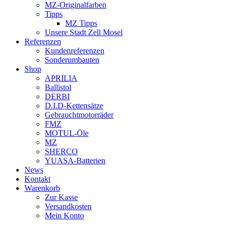
MZ-Originalfarben
Tipps
MZ Tipps
Unsere Stadt Zell Mosel
Referenzen
Kundenreferenzen
Sonderumbauten
Shop
APRILIA
Ballistol
DERBI
D.I.D-Kettensätze
Gebrauchtmotorräder
FMZ
MOTUL-Öle
MZ
SHERCO
YUASA-Batterien
News
Kontakt
Warenkorb
Zur Kasse
Versandkosten
Mein Konto