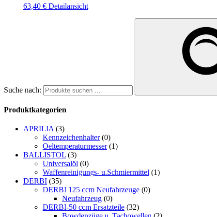
63,40
€
Detailansicht
Suche nach:
Produktkategorien
APRILIA
(3)
Kennzeichenhalter
(0)
Oeltemperaturmesser
(1)
BALLISTOL
(3)
Universalöl
(0)
Waffenreinigungs- u.Schmiermittel
(1)
DERBI
(35)
DERBI 125 ccm Neufahrzeuge
(0)
Neufahrzeug
(0)
DERBI-50 ccm Ersatzteile
(32)
Bowdenzüge u. Tachowellen
(2)