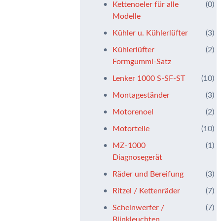
Kettenoeler für alle
(0)
Modelle
Kühler u. Kühlerlüfter
(3)
Kühlerlüfter
(2)
Formgummi-Satz
Lenker 1000 S-SF-ST
(10)
Montageständer
(3)
Motorenoel
(2)
Motorteile
(10)
MZ-1000
(1)
Diagnosegerät
Räder und Bereifung
(3)
Ritzel / Kettenräder
(7)
Scheinwerfer /
(7)
Blinkleuchten