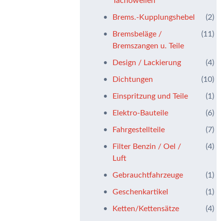
Tachowellen
Brems.-Kupplungshebel
(2)
Bremsbeläge /
(11)
Bremszangen u. Teile
Design / Lackierung
(4)
Dichtungen
(10)
Einspritzung und Teile
(1)
Elektro-Bauteile
(6)
Fahrgestellteile
(7)
Filter Benzin / Oel /
(4)
Luft
Gebrauchtfahrzeuge
(1)
Geschenkartikel
(1)
Ketten/Kettensätze
(4)