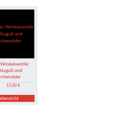
-Winkelventile
 Aluguß und
ichenräder
15,00
€
ailansicht