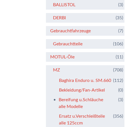
BALLISTOL
(3)
DERBI
(35)
Gebrauchtfahrzeuge
(7)
Gebrauchtteile
(106)
MOTUL-Öle
(11)
MZ
(708)
Baghira Enduro u. SM.660
(112)
Bekleidung/Fan-Artikel
(0)
Bereifung u.Schläuche
(3)
alle Modelle
Ersatz u.Verschleißteile
(356)
alle 125ccm