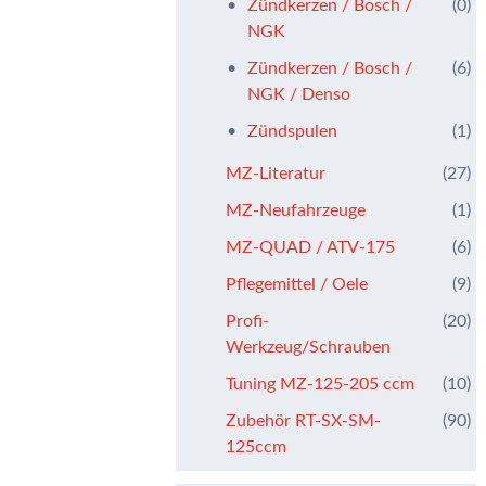
Zündkerzen / Bosch /
(0)
NGK
Zündkerzen / Bosch /
(6)
NGK / Denso
Zündspulen
(1)
MZ-Literatur
(27)
MZ-Neufahrzeuge
(1)
MZ-QUAD / ATV-175
(6)
Pflegemittel / Oele
(9)
Profi-
(20)
Werkzeug/Schrauben
Tuning MZ-125-205 ccm
(10)
Zubehör RT-SX-SM-
(90)
125ccm