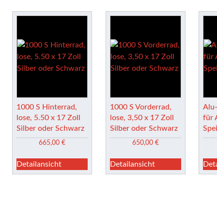
1000 S Hinterrad,
1000 S Vorderrad,
Alu
lose, 5.50 x 17 Zoll
lose, 3,50 x 17 Zoll
für
Silber oder Schwarz
Silber oder Schwarz
Spe
665,00
€
650,00
€
Detailansicht
Detailansicht
Det