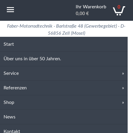
Ihr Warenkorb
0
0,00
€
Motorradtechnik Erfahrung in 50 Jahren
Faber-Motorradtechnik · Barlstraße 48 (Gewerbegebiet) · D-
56856 Zell (Mosel)
Start
Über uns in über 50 Jahren.
Service
Referenzen
Shop
News
Kontakt