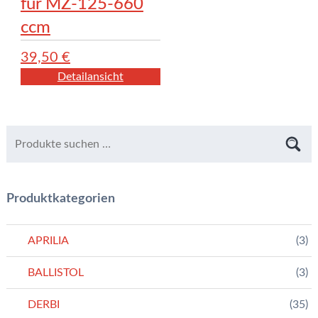
für MZ-125-660
ccm
39,50
€
Detailansicht
Produktkategorien
APRILIA
(3)
BALLISTOL
(3)
DERBI
(35)