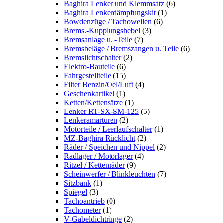
Baghira Lenker und Klemmsatz
(6)
Baghira Lenkerdämpfungskit
(1)
Bowdenzüge / Tachowellen
(6)
Brems.-Kupplungshebel
(3)
Bremsanlage u. -Teile
(7)
Bremsbeläge / Bremszangen u. Teile
(6)
Bremslichtschalter
(2)
Elektro-Bauteile
(6)
Fahrgestellteile
(15)
Filter Benzin/Oel/Luft
(4)
Geschenkartikel
(1)
Ketten/Kettensätze
(1)
Lenker RT-SX-SM-125
(5)
Lenkeramarturen
(2)
Motorteile / Leerlaufschalter
(1)
MZ-Baghira Rücklicht
(2)
Räder / Speichen und Nippel
(2)
Radlager / Motorlager
(4)
Ritzel / Kettenräder
(9)
Scheinwerfer / Blinkleuchten
(7)
Sitzbank
(1)
Spiegel
(3)
Tachoantrieb
(0)
Tachometer
(1)
V-Gabeldichtringe
(2)