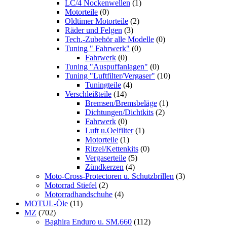
LC/4 Nockenwellen
(1)
Motorteile
(0)
Oldtimer Motorteile
(2)
Räder und Felgen
(3)
Tech.-Zubehör alle Modelle
(0)
Tuning " Fahrwerk"
(0)
Fahrwerk
(0)
Tuning "Auspuffanlagen"
(0)
Tuning "Luftfilter/Vergaser"
(10)
Tuningteile
(4)
Verschleißteile
(14)
Bremsen/Bremsbeläge
(1)
Dichtungen/Dichtkits
(2)
Fahrwerk
(0)
Luft u.Oelfilter
(1)
Motorteile
(1)
Ritzel/Kettenkits
(0)
Vergaserteile
(5)
Zündkerzen
(4)
Moto-Cross-Protectoren u. Schutzbrillen
(3)
Motorrad Stiefel
(2)
Motorradhandschuhe
(4)
MOTUL-Öle
(11)
MZ
(702)
Baghira Enduro u. SM.660
(112)