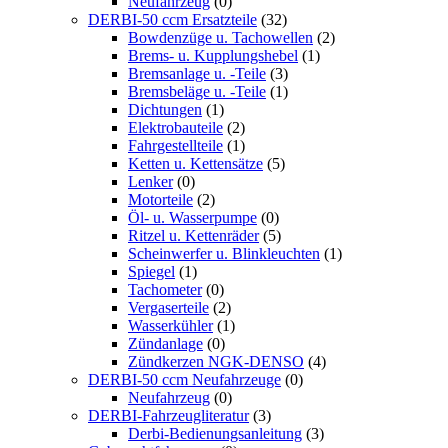
Neufahrzeug
(0)
DERBI-50 ccm Ersatzteile
(32)
Bowdenzüge u. Tachowellen
(2)
Brems- u. Kupplungshebel
(1)
Bremsanlage u. -Teile
(3)
Bremsbeläge u. -Teile
(1)
Dichtungen
(1)
Elektrobauteile
(2)
Fahrgestellteile
(1)
Ketten u. Kettensätze
(5)
Lenker
(0)
Motorteile
(2)
Öl- u. Wasserpumpe
(0)
Ritzel u. Kettenräder
(5)
Scheinwerfer u. Blinkleuchten
(1)
Spiegel
(1)
Tachometer
(0)
Vergaserteile
(2)
Wasserkühler
(1)
Zündanlage
(0)
Zündkerzen NGK-DENSO
(4)
DERBI-50 ccm Neufahrzeuge
(0)
Neufahrzeug
(0)
DERBI-Fahrzeugliteratur
(3)
Derbi-Bedienungsanleitung
(3)