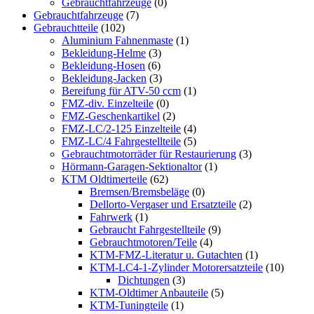
Gebrauchtfahrzeuge
(0)
Gebrauchtfahrzeuge
(7)
Gebrauchtteile
(102)
Aluminium Fahnenmaste
(1)
Bekleidung-Helme
(3)
Bekleidung-Hosen
(6)
Bekleidung-Jacken
(3)
Bereifung für ATV-50 ccm
(1)
FMZ-div. Einzelteile
(0)
FMZ-Geschenkartikel
(2)
FMZ-LC/2-125 Einzelteile
(4)
FMZ-LC/4 Fahrgestellteile
(5)
Gebrauchtmotorräder für Restaurierung
(3)
Hörmann-Garagen-Sektionaltor
(1)
KTM Oldtimerteile
(62)
Bremsen/Bremsbeläge
(0)
Dellorto-Vergaser und Ersatzteile
(2)
Fahrwerk
(1)
Gebraucht Fahrgestellteile
(9)
Gebrauchtmotoren/Teile
(4)
KTM-FMZ-Literatur u. Gutachten
(1)
KTM-LC4-1-Zylinder Motorersatzteile
(10)
Dichtungen
(3)
KTM-Oldtimer Anbauteile
(5)
KTM-Tuningteile
(1)