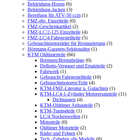
Bekleidung-Hosen
(6)
Bekleidung-Jacken
(3)
Bereifung für ATV-50 ccm
(1)
FMZ-div. Einzelteile
(0)
FMZ-Geschenkartikel
(2)
FMZ-LC/2-125 Einzelteile
(4)
FMZ-LC/4 Fahrgestellteile
(5)
Gebrauchtmotorräder für Restaurierung
(3)
Hörmann-Garagen-Sektionaltor
(1)
KTM Oldtimerteile
(66)
Bremsen/Bremsbeläge
(0)
Dellorto-Vergaser und Ersatzteile
(2)
Fahrwerk
(1)
Gebraucht Fahrgestellteile
(10)
Gebrauchtmotoren/Teile
(4)
KTM-FMZ-Literatur u. Gutachten
(1)
KTM-LC4-1-Zylinder Motorersatzteile
(11)
Dichtungen
(4)
KTM-Oldtimer Anbauteile
(7)
KTM-Tuningteile
(1)
LC/4 Nockenwellen
(1)
Motorteile
(0)
Oldtimer Motorteile
(2)
Räder und Felgen
(3)
Tech.-Zubehör alle Modelle
(0)