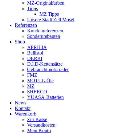
MZ-Originalfarben
Tipps
MZ Tipps
Unsere Stadt Zell Mosel
Referenzen
Kundenreferenzen
Sonderumbauten
Shop
APRILIA
Ballistol
DERBI
D.I.D-Kettensätze
Gebrauchtmotorräder
FMZ
MOTUL-Öle
MZ
SHERCO
YUASA-Batterien
News
Kontakt
Warenkorb
Zur Kasse
Versandkosten
Mein Konto