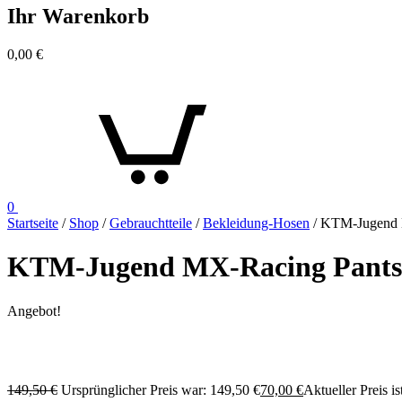
Ihr Warenkorb
0,00
€
0
Startseite
/
Shop
/
Gebrauchtteile
/
Bekleidung-Hosen
/ KTM-Jugend 
KTM-Jugend MX-Racing Pants
Angebot!
149,50
€
Ursprünglicher Preis war: 149,50 €
70,00
€
Aktueller Preis is