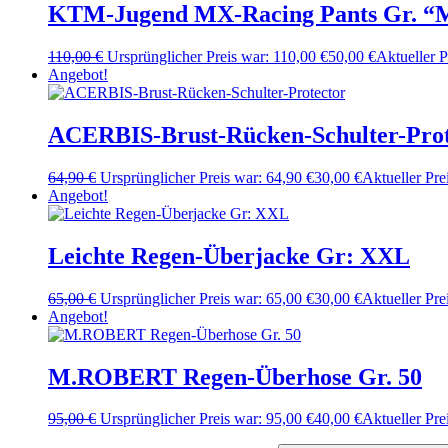
KTM-Jugend MX-Racing Pants Gr. “M
110,00
€
Ursprünglicher Preis war: 110,00 €
50,00
€
Aktueller Pr
Angebot!
ACERBIS-Brust-Rücken-Schulter-Prot
64,90
€
Ursprünglicher Preis war: 64,90 €
30,00
€
Aktueller Prei
Angebot!
Leichte Regen-Überjacke Gr: XXL
65,00
€
Ursprünglicher Preis war: 65,00 €
30,00
€
Aktueller Prei
Angebot!
M.ROBERT Regen-Überhose Gr. 50
95,00
€
Ursprünglicher Preis war: 95,00 €
40,00
€
Aktueller Prei