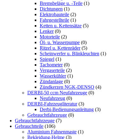
Bremsbeläge u. -Teile
(1)
Dichtungen
(1)
Elektrobauteile
(2)
Fahrgestellteile
(1)
Ketten u. Kettensätze
(5)
Lenker
(0)
Motorteile
(2)
Öl- u. Wasserpumpe
(0)
Ritzel u. Kettenräder
(5)
Scheinwerfer u. Blinkleuchten
(1)
Spiegel
(1)
Tachometer
(0)
Vergaserteile
(2)
Wasserkühler
(1)
Zündanlage
(0)
Zündkerzen NGK-DENSO
(4)
DERBI-50 ccm Neufahrzeuge
(0)
Neufahrzeug
(0)
DERBI-Fahrzeugliteratur
(3)
Derbi-Bedienungsanleitung
(3)
Gebrauchtfahrzeuge
(0)
Gebrauchtfahrzeuge
(7)
Gebrauchtteile
(106)
Aluminium Fahnenmaste
(1)
Bekleidung-Helme
(3)