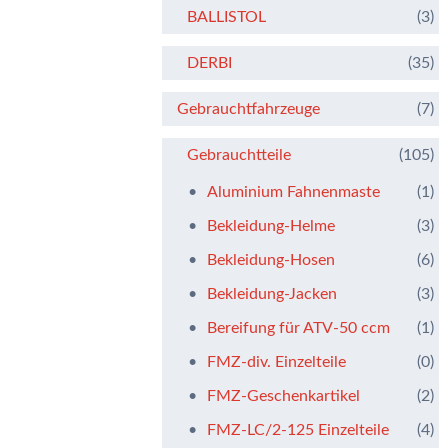
BALLISTOL
(3)
DERBI
(35)
Gebrauchtfahrzeuge
(7)
Gebrauchtteile
(105)
Aluminium Fahnenmaste
(1)
Bekleidung-Helme
(3)
Bekleidung-Hosen
(6)
Bekleidung-Jacken
(3)
Bereifung für ATV-50 ccm
(1)
FMZ-div. Einzelteile
(0)
FMZ-Geschenkartikel
(2)
FMZ-LC/2-125 Einzelteile
(4)