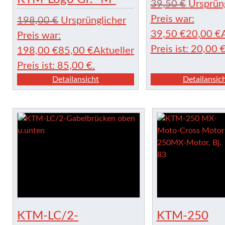
39,50
€
Ursprün
Preis war:
198,00
€
Ursprünglicher
39,50 €
20,00
€
Preis war:
Preis ist: 20,00 €
198,00 €
85,00
€
Aktueller
Preis ist: 85,00 €.
Detailansicht
Detailansic
KTM-LC/2-
KTM-250