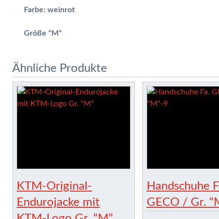
Farbe: weinrot
Größe “M”
Ähnliche Produkte
KTM-Original-
Handschuhe F
Endurojacke mit
GECO / Gr. “
KTM-Logo Gr. “M”