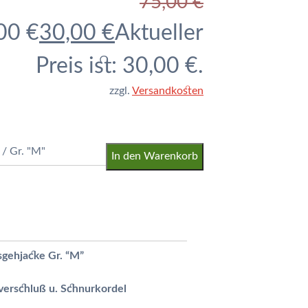
75,00
€
00 €
30,00
€
Aktueller
Preis ist: 30,00 €.
zzgl.
Versandkosten
/ Gr. "M"
In den Warenkorb
sgehjacke Gr. “M”
verschluß u. Schnurkordel