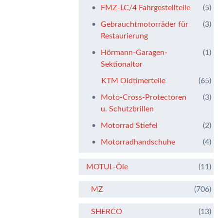
FMZ-LC/4 Fahrgestellteile
(5)
Gebrauchtmotorräder für
(3)
Restaurierung
Hörmann-Garagen-
(1)
Sektionaltor
KTM Oldtimerteile
(65)
Moto-Cross-Protectoren
(3)
u. Schutzbrillen
Motorrad Stiefel
(2)
Motorradhandschuhe
(4)
MOTUL-Öle
(11)
MZ
(706)
SHERCO
(13)