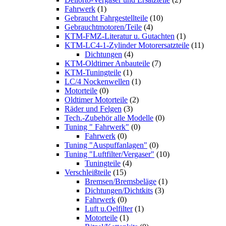
Fahrwerk
(1)
Gebraucht Fahrgestellteile
(10)
Gebrauchtmotoren/Teile
(4)
KTM-FMZ-Literatur u. Gutachten
(1)
KTM-LC4-1-Zylinder Motorersatzteile
(11)
Dichtungen
(4)
KTM-Oldtimer Anbauteile
(7)
KTM-Tuningteile
(1)
LC/4 Nockenwellen
(1)
Motorteile
(0)
Oldtimer Motorteile
(2)
Räder und Felgen
(3)
Tech.-Zubehör alle Modelle
(0)
Tuning " Fahrwerk"
(0)
Fahrwerk
(0)
Tuning "Auspuffanlagen"
(0)
Tuning "Luftfilter/Vergaser"
(10)
Tuningteile
(4)
Verschleißteile
(15)
Bremsen/Bremsbeläge
(1)
Dichtungen/Dichtkits
(3)
Fahrwerk
(0)
Luft u.Oelfilter
(1)
Motorteile
(1)