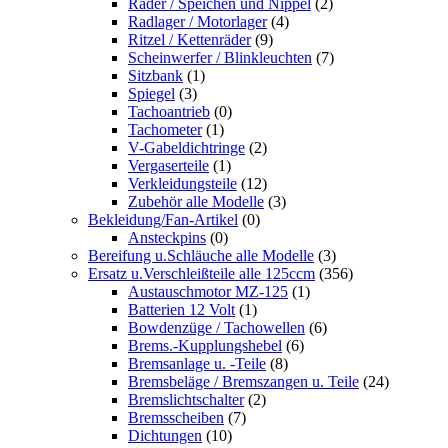
Räder / Speichen und Nippel
(2)
Radlager / Motorlager
(4)
Ritzel / Kettenräder
(9)
Scheinwerfer / Blinkleuchten
(7)
Sitzbank
(1)
Spiegel
(3)
Tachoantrieb
(0)
Tachometer
(1)
V-Gabeldichtringe
(2)
Vergaserteile
(1)
Verkleidungsteile
(12)
Zubehör alle Modelle
(3)
Bekleidung/Fan-Artikel
(0)
Ansteckpins
(0)
Bereifung u.Schläuche alle Modelle
(3)
Ersatz u.Verschleißteile alle 125ccm
(356)
Austauschmotor MZ-125
(1)
Batterien 12 Volt
(1)
Bowdenzüge / Tachowellen
(6)
Brems.-Kupplungshebel
(6)
Bremsanlage u. -Teile
(8)
Bremsbeläge / Bremszangen u. Teile
(24)
Bremslichtschalter
(2)
Bremsscheiben
(7)
Dichtungen
(10)