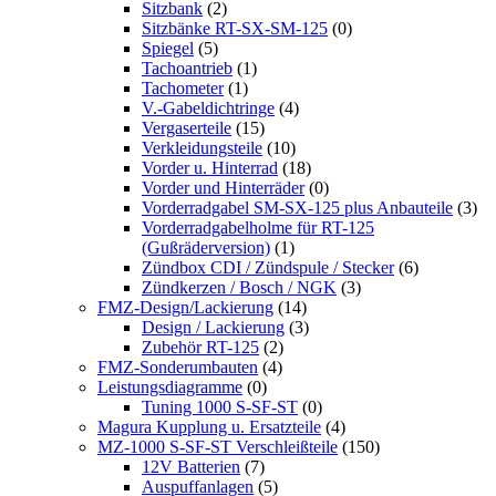
Sitzbank
(2)
Sitzbänke RT-SX-SM-125
(0)
Spiegel
(5)
Tachoantrieb
(1)
Tachometer
(1)
V.-Gabeldichtringe
(4)
Vergaserteile
(15)
Verkleidungsteile
(10)
Vorder u. Hinterrad
(18)
Vorder und Hinterräder
(0)
Vorderradgabel SM-SX-125 plus Anbauteile
(3)
Vorderradgabelholme für RT-125
(Gußräderversion)
(1)
Zündbox CDI / Zündspule / Stecker
(6)
Zündkerzen / Bosch / NGK
(3)
FMZ-Design/Lackierung
(14)
Design / Lackierung
(3)
Zubehör RT-125
(2)
FMZ-Sonderumbauten
(4)
Leistungsdiagramme
(0)
Tuning 1000 S-SF-ST
(0)
Magura Kupplung u. Ersatzteile
(4)
MZ-1000 S-SF-ST Verschleißteile
(150)
12V Batterien
(7)
Auspuffanlagen
(5)