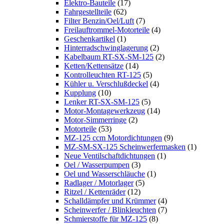
Elektro-Bauteile
(17)
Fahrgestellteile
(62)
Filter Benzin/Oel/Luft
(7)
Freilauftrommel-Motorteile
(4)
Geschenkartikel
(1)
Hinterradschwinglagerung
(2)
Kabelbaum RT-SX-SM-125
(2)
Ketten/Kettensätze
(14)
Kontrolleuchten RT-125
(5)
Kühler u. Verschlußdeckel
(4)
Kupplung
(10)
Lenker RT-SX-SM-125
(5)
Motor-Montagewerkzeug
(14)
Motor-Simmerringe
(2)
Motorteile
(53)
MZ-125 ccm Motordichtungen
(9)
MZ-SM-SX-125 Scheinwerfermasken
(1)
Neue Ventilschaftdichtungen
(1)
Oel / Wasserpumpen
(3)
Oel und Wasserschläuche
(1)
Radlager / Motorlager
(5)
Ritzel / Kettenräder
(12)
Schalldämpfer und Krümmer
(4)
Scheinwerfer / Blinkleuchten
(7)
Schmierstoffe für MZ-125
(8)