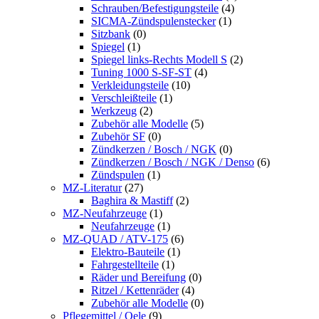
Schrauben/Befestigungsteile
(4)
SICMA-Zündspulenstecker
(1)
Sitzbank
(0)
Spiegel
(1)
Spiegel links-Rechts Modell S
(2)
Tuning 1000 S-SF-ST
(4)
Verkleidungsteile
(10)
Verschleißteile
(1)
Werkzeug
(2)
Zubehör alle Modelle
(5)
Zubehör SF
(0)
Zündkerzen / Bosch / NGK
(0)
Zündkerzen / Bosch / NGK / Denso
(6)
Zündspulen
(1)
MZ-Literatur
(27)
Baghira & Mastiff
(2)
MZ-Neufahrzeuge
(1)
Neufahrzeuge
(1)
MZ-QUAD / ATV-175
(6)
Elektro-Bauteile
(1)
Fahrgestellteile
(1)
Räder und Bereifung
(0)
Ritzel / Kettenräder
(4)
Zubehör alle Modelle
(0)
Pflegemittel / Oele
(9)