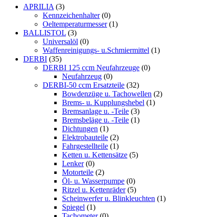
APRILIA
(3)
Kennzeichenhalter
(0)
Oeltemperaturmesser
(1)
BALLISTOL
(3)
Universalöl
(0)
Waffenreinigungs- u.Schmiermittel
(1)
DERBI
(35)
DERBI 125 ccm Neufahrzeuge
(0)
Neufahrzeug
(0)
DERBI-50 ccm Ersatzteile
(32)
Bowdenzüge u. Tachowellen
(2)
Brems- u. Kupplungshebel
(1)
Bremsanlage u. -Teile
(3)
Bremsbeläge u. -Teile
(1)
Dichtungen
(1)
Elektrobauteile
(2)
Fahrgestellteile
(1)
Ketten u. Kettensätze
(5)
Lenker
(0)
Motorteile
(2)
Öl- u. Wasserpumpe
(0)
Ritzel u. Kettenräder
(5)
Scheinwerfer u. Blinkleuchten
(1)
Spiegel
(1)
Tachometer
(0)