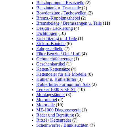
Benzinpumpe u.Ersatzteile
(2)
Benzintank u. Ersatzteile
(2)
Bowdenzüge / Tachowellen
(2)
Brems.-Kupplungshebel
(2)
Bremsbeläge / Bremszangen u. Teile
(11)
Design / Lackierung
(4)
Dichtungen
(10)
Einspritzung und Teile
(1)
Elektro-Bauteile
(6)
Fahrgestellteile
(7)
Filter Benzin / Oel / Luft
(4)
Gebrauchtfahrzeuge
(1)
Geschenkartikel
(1)
Ketten/Kettensätze
(4)
Kettenoeler für alle Modelle
(0)
Kühler u. Kühlerlüfter
(3)
Kühlerlüfter Formgummi-Satz
(2)
Lenker 1000 S-SF-ST
(10)
Montageständer
(3)
Motorenoel
(2)
Motorteile
(10)
MZ-1000 Diagnosegerät
(1)
Räder und Bereifung
(3)
Ritzel / Kettenräder
(7)
Scheinwerfer / Blinkleuchten
(7)