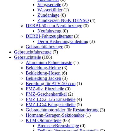
Vergaserteile
(2)
Wasserkühler
(1)
Zündanlage
(0)
Zündkerzen NGK-DENSO
(4)
DERBI-50 ccm Neufahrzeuge
(0)
Neufahrzeug
(0)
DERBI-Fahrzeugliteratur
(3)
Derbi-Bedienungsanleitung
(3)
Gebrauchtfahrzeuge
(0)
Gebrauchtfahrzeuge
(7)
Gebrauchtteile
(106)
Aluminium Fahnenmaste
(1)
Bekleidung-Helme
(3)
Bekleidung-Hosen
(6)
Bekleidung-Jacken
(3)
Bereifung für ATV-50 ccm
(1)
FMZ-div. Einzelteile
(0)
FMZ-Geschenkartikel
(2)
FMZ-LC/2-125 Einzelteile
(4)
FMZ-LC/4 Fahrgestellteile
(5)
Gebrauchtmotorräder für Restaurierung
(3)
Hörmann-Garagen-Sektionaltor
(1)
KTM Oldtimerteile
(66)
Bremsen/Bremsbeläge
(0)
Dellorto-Vergaser und Ersatzteile
(2)