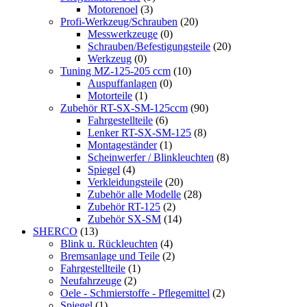
Motorenoel
(3)
Profi-Werkzeug/Schrauben
(20)
Messwerkzeuge
(0)
Schrauben/Befestigungsteile
(20)
Werkzeug
(0)
Tuning MZ-125-205 ccm
(10)
Auspuffanlagen
(0)
Motorteile
(1)
Zubehör RT-SX-SM-125ccm
(90)
Fahrgestellteile
(6)
Lenker RT-SX-SM-125
(8)
Montageständer
(1)
Scheinwerfer / Blinkleuchten
(8)
Spiegel
(4)
Verkleidungsteile
(20)
Zubehör alle Modelle
(28)
Zubehör RT-125
(2)
Zubehör SX-SM
(14)
SHERCO
(13)
Blink u. Rückleuchten
(4)
Bremsanlage und Teile
(2)
Fahrgestellteile
(1)
Neufahrzeuge
(2)
Oele - Schmierstoffe - Pflegemittel
(2)
Spiegel
(1)