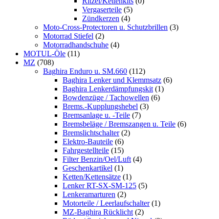
Ritzel/Kettenkits
(0)
Vergaserteile
(5)
Zündkerzen
(4)
Moto-Cross-Protectoren u. Schutzbrillen
(3)
Motorrad Stiefel
(2)
Motorradhandschuhe
(4)
MOTUL-Öle
(11)
MZ
(708)
Baghira Enduro u. SM.660
(112)
Baghira Lenker und Klemmsatz
(6)
Baghira Lenkerdämpfungskit
(1)
Bowdenzüge / Tachowellen
(6)
Brems.-Kupplungshebel
(3)
Bremsanlage u. -Teile
(7)
Bremsbeläge / Bremszangen u. Teile
(6)
Bremslichtschalter
(2)
Elektro-Bauteile
(6)
Fahrgestellteile
(15)
Filter Benzin/Oel/Luft
(4)
Geschenkartikel
(1)
Ketten/Kettensätze
(1)
Lenker RT-SX-SM-125
(5)
Lenkeramarturen
(2)
Motorteile / Leerlaufschalter
(1)
MZ-Baghira Rücklicht
(2)