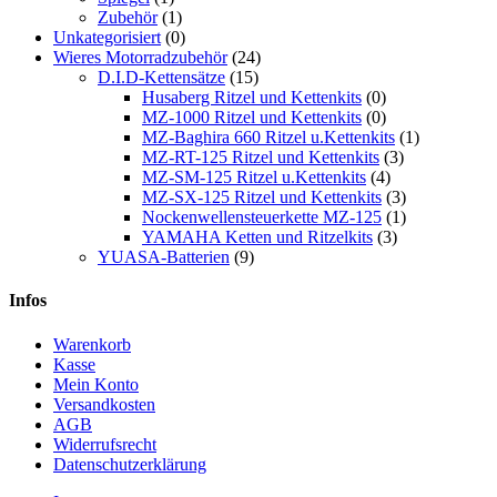
Zubehör
(1)
Unkategorisiert
(0)
Wieres Motorradzubehör
(24)
D.I.D-Kettensätze
(15)
Husaberg Ritzel und Kettenkits
(0)
MZ-1000 Ritzel und Kettenkits
(0)
MZ-Baghira 660 Ritzel u.Kettenkits
(1)
MZ-RT-125 Ritzel und Kettenkits
(3)
MZ-SM-125 Ritzel u.Kettenkits
(4)
MZ-SX-125 Ritzel und Kettenkits
(3)
Nockenwellensteuerkette MZ-125
(1)
YAMAHA Ketten und Ritzelkits
(3)
YUASA-Batterien
(9)
Infos
Warenkorb
Kasse
Mein Konto
Versandkosten
AGB
Widerrufsrecht
Datenschutzerklärung