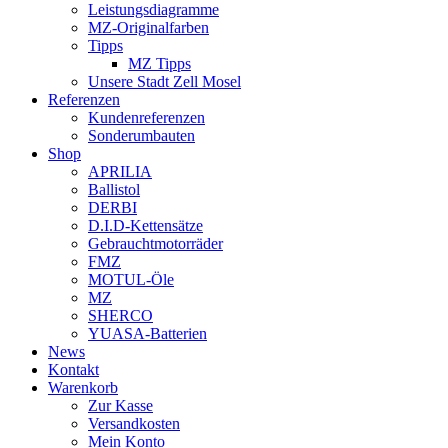
Leistungsdiagramme
MZ-Originalfarben
Tipps
MZ Tipps
Unsere Stadt Zell Mosel
Referenzen
Kundenreferenzen
Sonderumbauten
Shop
APRILIA
Ballistol
DERBI
D.I.D-Kettensätze
Gebrauchtmotorräder
FMZ
MOTUL-Öle
MZ
SHERCO
YUASA-Batterien
News
Kontakt
Warenkorb
Zur Kasse
Versandkosten
Mein Konto