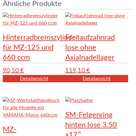
Ähnliche Produkte
Hinterradbremszylinder
Freilaufzahnrad
für MZ-125 und
lose ohne
660 ccm
Axialnadellager
90,50
€
119,10
€
Detailansicht
Detailansicht
SM-Felgenring
hinten lose 3.50
MZ-
x17″