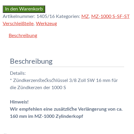
16
In den Warenkorb
mm
Artikelnummer:
1405/16
Kategorien:
MZ
,
MZ-1000 S-SF-ST
Zündkerzensteckschlüssel
Verschleißteile
,
Werkzeug
3/8
Beschreibung
Zoll
Aufnahme
Menge
Beschreibung
Details:
* Zündkerzensteckschlüssel 3/8 Zoll SW 16 mm für
die Zündkerzen der 1000 S
Hinweis!
Wir empfehlen eine zusätzliche Verlängerung von ca.
160 mm im MZ-1000 Zylinderkopf