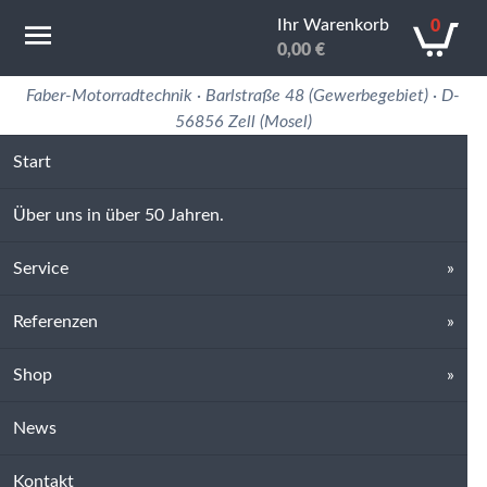
Ihr Warenkorb
0
0,00
€
Motorradtechnik Erfahrung in 50 Jahren
Faber-Motorradtechnik · Barlstraße 48 (Gewerbegebiet) · D-
56856 Zell (Mosel)
Start
Über uns in über 50 Jahren.
Service
Referenzen
Shop
News
Kontakt