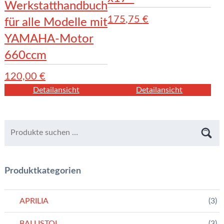
Werkstatthandbuch
175,75
€
für alle Modelle mit
YAMAHA-Motor
660ccm
120,00
€
Detailansicht
Detailansicht
Produktkategorien
APRILIA
(3)
BALLISTOL
(3)