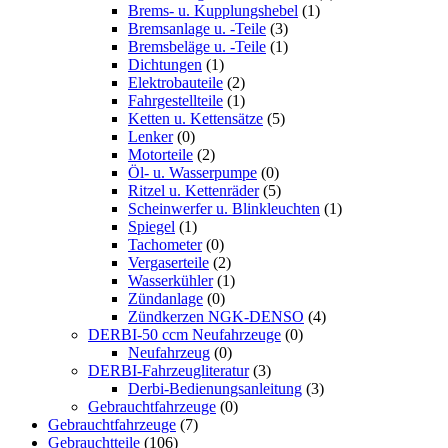
Brems- u. Kupplungshebel
(1)
Bremsanlage u. -Teile
(3)
Bremsbeläge u. -Teile
(1)
Dichtungen
(1)
Elektrobauteile
(2)
Fahrgestellteile
(1)
Ketten u. Kettensätze
(5)
Lenker
(0)
Motorteile
(2)
Öl- u. Wasserpumpe
(0)
Ritzel u. Kettenräder
(5)
Scheinwerfer u. Blinkleuchten
(1)
Spiegel
(1)
Tachometer
(0)
Vergaserteile
(2)
Wasserkühler
(1)
Zündanlage
(0)
Zündkerzen NGK-DENSO
(4)
DERBI-50 ccm Neufahrzeuge
(0)
Neufahrzeug
(0)
DERBI-Fahrzeugliteratur
(3)
Derbi-Bedienungsanleitung
(3)
Gebrauchtfahrzeuge
(0)
Gebrauchtfahrzeuge
(7)
Gebrauchtteile
(106)