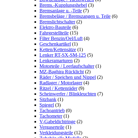
Brems.-Kupplungshebel
(3)
Bremsanlage u. -Teile
(7)
Bremsbeläge / Bremszangen u. Teile
(6)
Bremslichtschalter
(2)
Elektro-Bauteile
(6)
Fahrgestellteile
(15)
Filter Benzin/Oel/Luft
(4)
Geschenkartikel
(1)
Ketten/Kettensätze
(1)
Lenker RT-SX-SM-125
(5)
Lenkeramarturen
(2)
Motorteile / Leerlaufschalter
(1)
MZ-Baghira Rücklicht
(2)
Räder / Speichen und Nippel
(2)
Radlager / Motorlager
(4)
Ritzel / Kettenräder
(9)
Scheinwerfer / Blinkleuchten
(7)
Sitzbank
(1)
Spiegel
(3)
Tachoantrieb
(0)
Tachometer
(1)
V-Gabeldichtringe
(2)
Vergaserteile
(1)
Verkleidungsteile
(12)