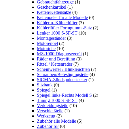
Gebrauchtfahrzeuge
(1)
Geschenkartikel
(1)
Ketten/Kettensätze
(4)
Kettenoeler für alle Modelle
(0)
Kühler u. Kühlerlüfter
(3)
Kühlerlüfter Formgummi-Satz
(2)
Lenker 1000 S-SF-ST
(10)
Montageständer
(3)
Motorenoel
(2)
Motorteile
(10)
MZ-1000 Diagnosegerät
(1)
Räder und Bereifung
(3)
Ritzel / Kettenräder
(7)
Scheinwerfer / Blinkleuchten
(7)
Schrauben/Befestigungsteile
(4)
SICMA-Zündspulenstecker
(1)
Sitzbank
(0)
Spiegel
(1)
Spiegel links-Rechts Modell S
(2)
Tuning 1000 S-SF-ST
(4)
Verkleidungsteile
(10)
Verschleißteile
(1)
Werkzeug
(2)
Zubehör alle Modelle
(5)
Zubehör SF
(0)