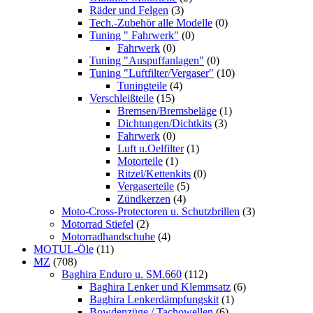
Räder und Felgen
(3)
Tech.-Zubehör alle Modelle
(0)
Tuning " Fahrwerk"
(0)
Fahrwerk
(0)
Tuning "Auspuffanlagen"
(0)
Tuning "Luftfilter/Vergaser"
(10)
Tuningteile
(4)
Verschleißteile
(15)
Bremsen/Bremsbeläge
(1)
Dichtungen/Dichtkits
(3)
Fahrwerk
(0)
Luft u.Oelfilter
(1)
Motorteile
(1)
Ritzel/Kettenkits
(0)
Vergaserteile
(5)
Zündkerzen
(4)
Moto-Cross-Protectoren u. Schutzbrillen
(3)
Motorrad Stiefel
(2)
Motorradhandschuhe
(4)
MOTUL-Öle
(11)
MZ
(708)
Baghira Enduro u. SM.660
(112)
Baghira Lenker und Klemmsatz
(6)
Baghira Lenkerdämpfungskit
(1)
Bowdenzüge / Tachowellen
(6)