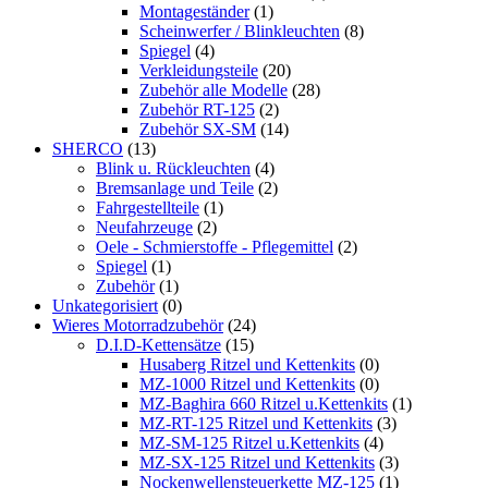
Montageständer
(1)
Scheinwerfer / Blinkleuchten
(8)
Spiegel
(4)
Verkleidungsteile
(20)
Zubehör alle Modelle
(28)
Zubehör RT-125
(2)
Zubehör SX-SM
(14)
SHERCO
(13)
Blink u. Rückleuchten
(4)
Bremsanlage und Teile
(2)
Fahrgestellteile
(1)
Neufahrzeuge
(2)
Oele - Schmierstoffe - Pflegemittel
(2)
Spiegel
(1)
Zubehör
(1)
Unkategorisiert
(0)
Wieres Motorradzubehör
(24)
D.I.D-Kettensätze
(15)
Husaberg Ritzel und Kettenkits
(0)
MZ-1000 Ritzel und Kettenkits
(0)
MZ-Baghira 660 Ritzel u.Kettenkits
(1)
MZ-RT-125 Ritzel und Kettenkits
(3)
MZ-SM-125 Ritzel u.Kettenkits
(4)
MZ-SX-125 Ritzel und Kettenkits
(3)
Nockenwellensteuerkette MZ-125
(1)