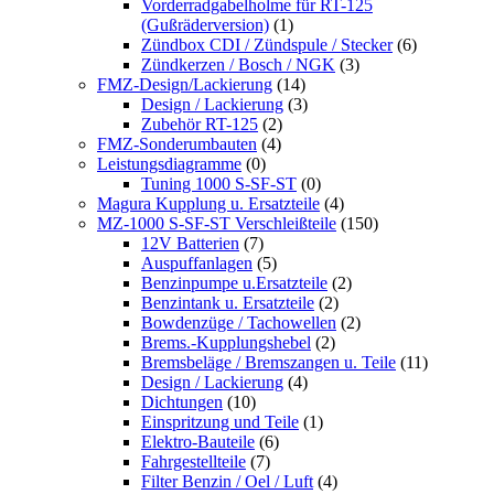
Vorderradgabelholme für RT-125
(Gußräderversion)
(1)
Zündbox CDI / Zündspule / Stecker
(6)
Zündkerzen / Bosch / NGK
(3)
FMZ-Design/Lackierung
(14)
Design / Lackierung
(3)
Zubehör RT-125
(2)
FMZ-Sonderumbauten
(4)
Leistungsdiagramme
(0)
Tuning 1000 S-SF-ST
(0)
Magura Kupplung u. Ersatzteile
(4)
MZ-1000 S-SF-ST Verschleißteile
(150)
12V Batterien
(7)
Auspuffanlagen
(5)
Benzinpumpe u.Ersatzteile
(2)
Benzintank u. Ersatzteile
(2)
Bowdenzüge / Tachowellen
(2)
Brems.-Kupplungshebel
(2)
Bremsbeläge / Bremszangen u. Teile
(11)
Design / Lackierung
(4)
Dichtungen
(10)
Einspritzung und Teile
(1)
Elektro-Bauteile
(6)
Fahrgestellteile
(7)
Filter Benzin / Oel / Luft
(4)