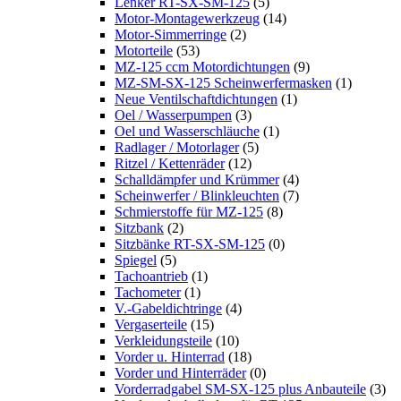
Lenker RT-SX-SM-125
(5)
Motor-Montagewerkzeug
(14)
Motor-Simmerringe
(2)
Motorteile
(53)
MZ-125 ccm Motordichtungen
(9)
MZ-SM-SX-125 Scheinwerfermasken
(1)
Neue Ventilschaftdichtungen
(1)
Oel / Wasserpumpen
(3)
Oel und Wasserschläuche
(1)
Radlager / Motorlager
(5)
Ritzel / Kettenräder
(12)
Schalldämpfer und Krümmer
(4)
Scheinwerfer / Blinkleuchten
(7)
Schmierstoffe für MZ-125
(8)
Sitzbank
(2)
Sitzbänke RT-SX-SM-125
(0)
Spiegel
(5)
Tachoantrieb
(1)
Tachometer
(1)
V.-Gabeldichtringe
(4)
Vergaserteile
(15)
Verkleidungsteile
(10)
Vorder u. Hinterrad
(18)
Vorder und Hinterräder
(0)
Vorderradgabel SM-SX-125 plus Anbauteile
(3)