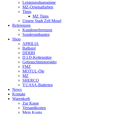
Leistungsdiagramme
MZ-Originalfarben
Tipps
MZ Tipps
Unsere Stadt Zell Mosel
Referenzen
Kundenreferenzen
Sonderumbauten
Shop
APRILIA
Ballistol
DERBI
D.I.D-Kettensätze
Gebrauchtmotorräder
FMZ
MOTUL-Öle
MZ
SHERCO
YUASA-Batterien
News
Kontakt
Warenkorb
Zur Kasse
Versandkosten
Mein Konto