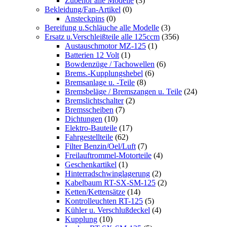
Zubehör alle Modelle
(3)
Bekleidung/Fan-Artikel
(0)
Ansteckpins
(0)
Bereifung u.Schläuche alle Modelle
(3)
Ersatz u.Verschleißteile alle 125ccm
(356)
Austauschmotor MZ-125
(1)
Batterien 12 Volt
(1)
Bowdenzüge / Tachowellen
(6)
Brems.-Kupplungshebel
(6)
Bremsanlage u. -Teile
(8)
Bremsbeläge / Bremszangen u. Teile
(24)
Bremslichtschalter
(2)
Bremsscheiben
(7)
Dichtungen
(10)
Elektro-Bauteile
(17)
Fahrgestellteile
(62)
Filter Benzin/Oel/Luft
(7)
Freilauftrommel-Motorteile
(4)
Geschenkartikel
(1)
Hinterradschwinglagerung
(2)
Kabelbaum RT-SX-SM-125
(2)
Ketten/Kettensätze
(14)
Kontrolleuchten RT-125
(5)
Kühler u. Verschlußdeckel
(4)
Kupplung
(10)