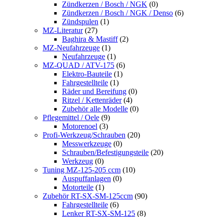
Zündkerzen / Bosch / NGK
(0)
Zündkerzen / Bosch / NGK / Denso
(6)
Zündspulen
(1)
MZ-Literatur
(27)
Baghira & Mastiff
(2)
MZ-Neufahrzeuge
(1)
Neufahrzeuge
(1)
MZ-QUAD / ATV-175
(6)
Elektro-Bauteile
(1)
Fahrgestellteile
(1)
Räder und Bereifung
(0)
Ritzel / Kettenräder
(4)
Zubehör alle Modelle
(0)
Pflegemittel / Oele
(9)
Motorenoel
(3)
Profi-Werkzeug/Schrauben
(20)
Messwerkzeuge
(0)
Schrauben/Befestigungsteile
(20)
Werkzeug
(0)
Tuning MZ-125-205 ccm
(10)
Auspuffanlagen
(0)
Motorteile
(1)
Zubehör RT-SX-SM-125ccm
(90)
Fahrgestellteile
(6)
Lenker RT-SX-SM-125
(8)