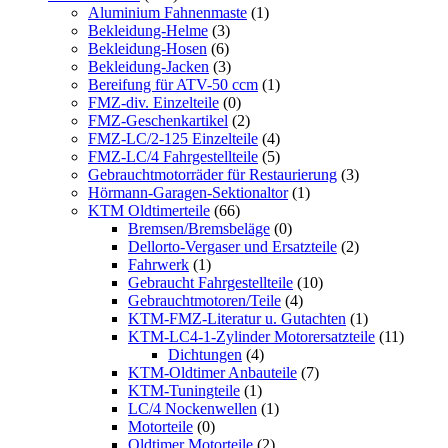
Aluminium Fahnenmaste
(1)
Bekleidung-Helme
(3)
Bekleidung-Hosen
(6)
Bekleidung-Jacken
(3)
Bereifung für ATV-50 ccm
(1)
FMZ-div. Einzelteile
(0)
FMZ-Geschenkartikel
(2)
FMZ-LC/2-125 Einzelteile
(4)
FMZ-LC/4 Fahrgestellteile
(5)
Gebrauchtmotorräder für Restaurierung
(3)
Hörmann-Garagen-Sektionaltor
(1)
KTM Oldtimerteile
(66)
Bremsen/Bremsbeläge
(0)
Dellorto-Vergaser und Ersatzteile
(2)
Fahrwerk
(1)
Gebraucht Fahrgestellteile
(10)
Gebrauchtmotoren/Teile
(4)
KTM-FMZ-Literatur u. Gutachten
(1)
KTM-LC4-1-Zylinder Motorersatzteile
(11)
Dichtungen
(4)
KTM-Oldtimer Anbauteile
(7)
KTM-Tuningteile
(1)
LC/4 Nockenwellen
(1)
Motorteile
(0)
Oldtimer Motorteile
(2)