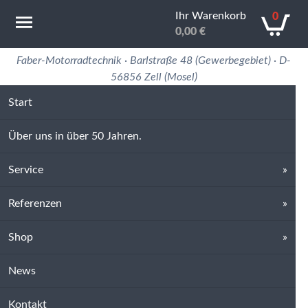
Ihr Warenkorb
0
0,00
€
Motorradtechnik Erfahrung in 50 Jahren
Faber-Motorradtechnik · Barlstraße 48 (Gewerbegebiet) · D-
56856 Zell (Mosel)
Start
Über uns in über 50 Jahren.
Service
Referenzen
Shop
News
Kontakt