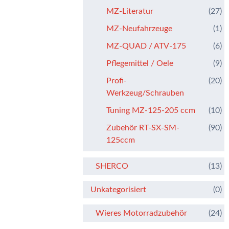
MZ-Literatur
(27)
MZ-Neufahrzeuge
(1)
MZ-QUAD / ATV-175
(6)
Pflegemittel / Oele
(9)
Profi-
(20)
Werkzeug/Schrauben
Tuning MZ-125-205 ccm
(10)
Zubehör RT-SX-SM-
(90)
125ccm
SHERCO
(13)
Unkategorisiert
(0)
Wieres Motorradzubehör
(24)