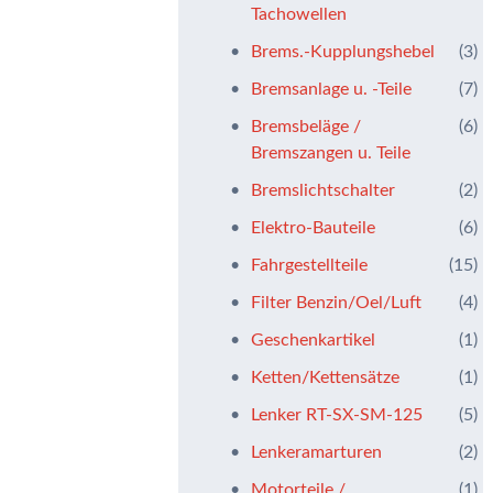
Tachowellen
Brems.-Kupplungshebel
(3)
Bremsanlage u. -Teile
(7)
Bremsbeläge /
(6)
Bremszangen u. Teile
Bremslichtschalter
(2)
Elektro-Bauteile
(6)
Fahrgestellteile
(15)
Filter Benzin/Oel/Luft
(4)
Geschenkartikel
(1)
Ketten/Kettensätze
(1)
Lenker RT-SX-SM-125
(5)
Lenkeramarturen
(2)
Motorteile /
(1)