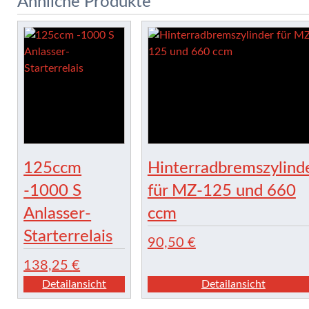
Ähnliche Produkte
125ccm
Hinterradbremszylind
-1000 S
für MZ-125 und 660
Anlasser-
ccm
Starterrelais
90,50
€
138,25
€
Detailansicht
Detailansicht