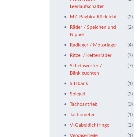
Leerlaufschalter
MZ-Baghira Rücklicht
(2)
Räder / Speichen und
(2)
Nippel
Radlager / Motorlager
(4)
Ritzel / Kettenräder
(9)
Scheinwerfer /
(7)
Blinkleuchten
Sitzbank
(1)
Spiegel
(3)
Tachoantrieb
(0)
Tachometer
(1)
V-Gabeldichtringe
(2)
Vergaserteile
(1)