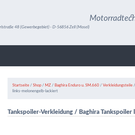
Motorradtech
rlstraße 48 (Gewerbegebiet) · D-56856 Zell (Mosel)
Startseite
/
Shop
/
MZ
/
Baghira Enduro u. SM.660
/
Verkleidungsteile
/
links-melonengelb-lackiert
Tankspoiler-Verkleidung / Baghira Tankspoiler 