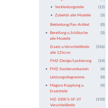
Verkleidungsteile
(12)
Zubehör alle Modelle
(3)
Bekleidung/Fan-Artikel
(0)
Bereifung u.Schläuche
(3)
alle Modelle
Ersatz u.Verschleißteile
(356)
alle 125ccm
FMZ-Design/Lackierung
(14)
FMZ-Sonderumbauten
(4)
Leistungsdiagramme
(0)
Magura Kupplung u.
(4)
Ersatzteile
MZ-1000 S-SF-ST
(150)
Verschleißteile