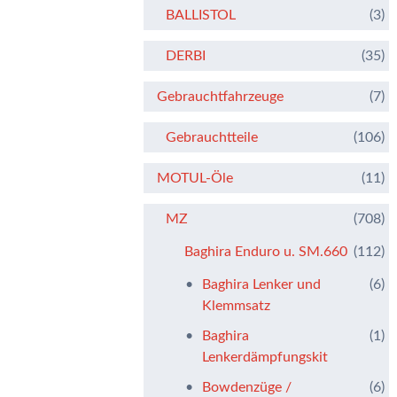
BALLISTOL
(3)
DERBI
(35)
Gebrauchtfahrzeuge
(7)
Gebrauchtteile
(106)
MOTUL-Öle
(11)
MZ
(708)
Baghira Enduro u. SM.660
(112)
Baghira Lenker und
(6)
Klemmsatz
Baghira
(1)
Lenkerdämpfungskit
Bowdenzüge /
(6)