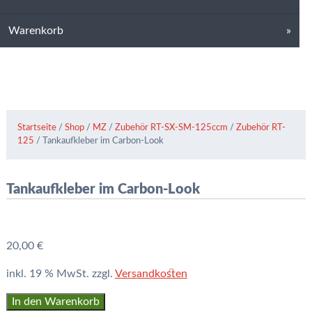
Warenkorb
Startseite
/
Shop
/
MZ
/
Zubehör RT-SX-SM-125ccm
/
Zubehör RT-
125
/ Tankaufkleber im Carbon-Look
Tankaufkleber im Carbon-Look
20,00
€
inkl. 19 % MwSt.
zzgl.
Versandkosten
Tankaufkleber
In den Warenkorb