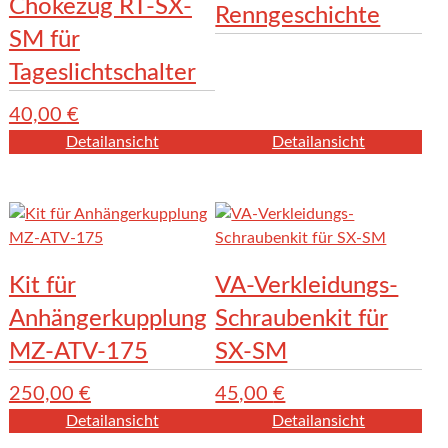
Chokezug RT-SX-
Renngeschichte
SM für
Tageslichtschalter
40,00
€
Detailansicht
Detailansicht
Kit für
VA-Verkleidungs-
Anhängerkupplung
Schraubenkit für
MZ-ATV-175
SX-SM
250,00
€
45,00
€
Detailansicht
Detailansicht