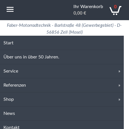
Ihr Warenkorb
0
0,00
€
Motorradtechnik Erfahrung in 50 Jahren
Faber-Motorradtechnik · Barlstraße 48 (Gewerbegebiet) · D-
56856 Zell (Mosel)
Start
Über uns in über 50 Jahren.
Service
Referenzen
Shop
News
Kontakt