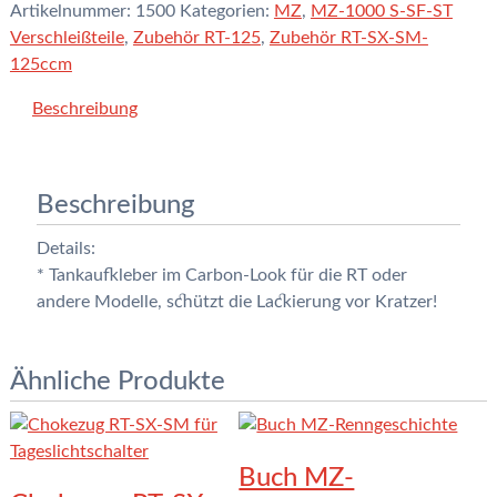
im
Artikelnummer:
1500
Kategorien:
MZ
,
MZ-1000 S-SF-ST
Carbon-
Verschleißteile
,
Zubehör RT-125
,
Zubehör RT-SX-SM-
Look
125ccm
Menge
Beschreibung
Beschreibung
Details:
* Tankaufkleber im Carbon-Look für die RT oder
andere Modelle, schützt die Lackierung vor Kratzer!
Ähnliche Produkte
Buch MZ-