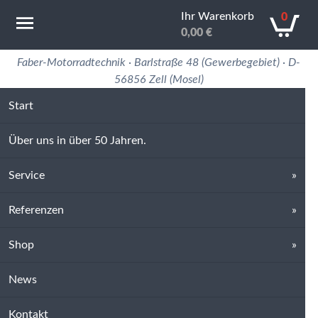
Ihr Warenkorb
0
0,00
€
Motorradtechnik Erfahrung in 50 Jahren
Faber-Motorradtechnik · Barlstraße 48 (Gewerbegebiet) · D-
56856 Zell (Mosel)
Start
Über uns in über 50 Jahren.
Service
Referenzen
Shop
News
Kontakt