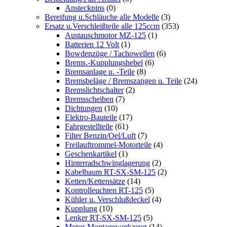
Ansteckpins
(0)
Bereifung u.Schläuche alle Modelle
(3)
Ersatz u.Verschleißteile alle 125ccm
(353)
Austauschmotor MZ-125
(1)
Batterien 12 Volt
(1)
Bowdenzüge / Tachowellen
(6)
Brems.-Kupplungshebel
(6)
Bremsanlage u. -Teile
(8)
Bremsbeläge / Bremszangen u. Teile
(24)
Bremslichtschalter
(2)
Bremsscheiben
(7)
Dichtungen
(10)
Elektro-Bauteile
(17)
Fahrgestellteile
(61)
Filter Benzin/Oel/Luft
(7)
Freilauftrommel-Motorteile
(4)
Geschenkartikel
(1)
Hinterradschwinglagerung
(2)
Kabelbaum RT-SX-SM-125
(2)
Ketten/Kettensätze
(14)
Kontrolleuchten RT-125
(5)
Kühler u. Verschlußdeckel
(4)
Kupplung
(10)
Lenker RT-SX-SM-125
(5)
Motor-Montagewerkzeug
(14)