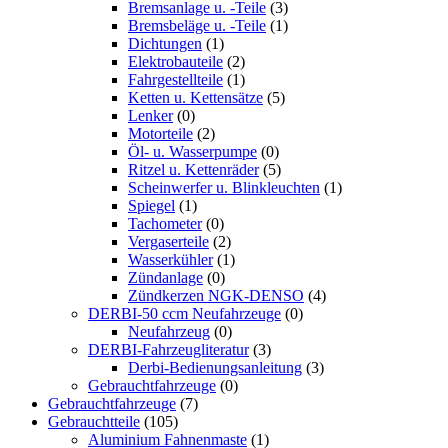
Bremsanlage u. -Teile
(3)
Bremsbeläge u. -Teile
(1)
Dichtungen
(1)
Elektrobauteile
(2)
Fahrgestellteile
(1)
Ketten u. Kettensätze
(5)
Lenker
(0)
Motorteile
(2)
Öl- u. Wasserpumpe
(0)
Ritzel u. Kettenräder
(5)
Scheinwerfer u. Blinkleuchten
(1)
Spiegel
(1)
Tachometer
(0)
Vergaserteile
(2)
Wasserkühler
(1)
Zündanlage
(0)
Zündkerzen NGK-DENSO
(4)
DERBI-50 ccm Neufahrzeuge
(0)
Neufahrzeug
(0)
DERBI-Fahrzeugliteratur
(3)
Derbi-Bedienungsanleitung
(3)
Gebrauchtfahrzeuge
(0)
Gebrauchtfahrzeuge
(7)
Gebrauchtteile
(105)
Aluminium Fahnenmaste
(1)