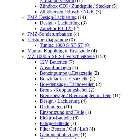
(Gußräderversion)
(1)
Zündbox CDI / Zündspule / Stecker
(5)
Zündkerzen / Bosch / NGK
(3)
FMZ-Design/Lackierung
(14)
Design / Lackierung
(3)
Zubehör RT-125
(2)
FMZ-Sonderumbauten
(4)
Leistungsdiagramme
(0)
Tuning 1000 S-SF-ST
(0)
Magura Kupplung u. Ersatzteile
(4)
MZ-1000 S-SF-ST Verschleißteile
(150)
12V Batterien
(7)
Auspuffanlagen
(5)
Benzinpumpe u.Ersatzteile
(2)
Benzintank u. Ersatzteile
(2)
Bowdenzüge / Tachowellen
(2)
Brems.-Kupplungshebel
(2)
Bremsbeläge / Bremszangen u. Teile
(11)
Design / Lackierung
(4)
Dichtungen
(10)
Einspritzung und Teile
(1)
Elektro-Bauteile
(6)
Fahrgestellteile
(7)
Filter Benzin / Oel / Luft
(4)
Gebrauchtfahrzeuge
(1)