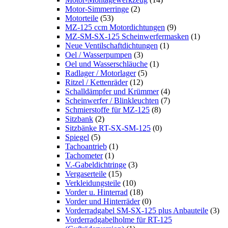
Motor-Simmerringe
(2)
Motorteile
(53)
MZ-125 ccm Motordichtungen
(9)
MZ-SM-SX-125 Scheinwerfermasken
(1)
Neue Ventilschaftdichtungen
(1)
Oel / Wasserpumpen
(3)
Oel und Wasserschläuche
(1)
Radlager / Motorlager
(5)
Ritzel / Kettenräder
(12)
Schalldämpfer und Krümmer
(4)
Scheinwerfer / Blinkleuchten
(7)
Schmierstoffe für MZ-125
(8)
Sitzbank
(2)
Sitzbänke RT-SX-SM-125
(0)
Spiegel
(5)
Tachoantrieb
(1)
Tachometer
(1)
V.-Gabeldichtringe
(3)
Vergaserteile
(15)
Verkleidungsteile
(10)
Vorder u. Hinterrad
(18)
Vorder und Hinterräder
(0)
Vorderradgabel SM-SX-125 plus Anbauteile
(3)
Vorderradgabelholme für RT-125