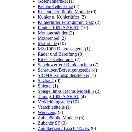
Geschenkartikel
(1)
Ketten/Kettensätze
(4)
Kettenoeler für alle Modelle
(0)
Kühler u. Kühlerlüfter
(3)
Kühlerlüfter Formgummi-Satz
(2)
Lenker 1000 S-SF-ST
(10)
Montageständer
(3)
Motorenoel
(2)
Motorteile
(10)
MZ-1000 Diagnosegerät
(1)
Räder und Bereifung
(3)
Ritzel / Kettenräder
(7)
Scheinwerfer / Blinkleuchten
(7)
Schrauben/Befestigungsteile
(4)
SICMA-Zündspulenstecker
(1)
Sitzbank
(0)
Spiegel
(1)
Spiegel links-Rechts Modell S
(2)
Tuning 1000 S-SF-ST
(4)
Verkleidungsteile
(10)
Verschleißteile
(1)
Werkzeug
(2)
Zubehör alle Modelle
(5)
Zubehör SF
(0)
Zündkerzen / Bosch / NGK
(0)