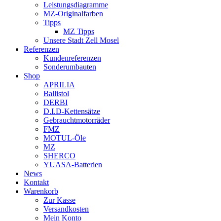
Leistungsdiagramme
MZ-Originalfarben
Tipps
MZ Tipps
Unsere Stadt Zell Mosel
Referenzen
Kundenreferenzen
Sonderumbauten
Shop
APRILIA
Ballistol
DERBI
D.I.D-Kettensätze
Gebrauchtmotorräder
FMZ
MOTUL-Öle
MZ
SHERCO
YUASA-Batterien
News
Kontakt
Warenkorb
Zur Kasse
Versandkosten
Mein Konto