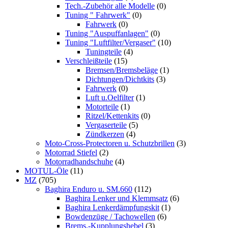
Tech.-Zubehör alle Modelle
(0)
Tuning " Fahrwerk"
(0)
Fahrwerk
(0)
Tuning "Auspuffanlagen"
(0)
Tuning "Luftfilter/Vergaser"
(10)
Tuningteile
(4)
Verschleißteile
(15)
Bremsen/Bremsbeläge
(1)
Dichtungen/Dichtkits
(3)
Fahrwerk
(0)
Luft u.Oelfilter
(1)
Motorteile
(1)
Ritzel/Kettenkits
(0)
Vergaserteile
(5)
Zündkerzen
(4)
Moto-Cross-Protectoren u. Schutzbrillen
(3)
Motorrad Stiefel
(2)
Motorradhandschuhe
(4)
MOTUL-Öle
(11)
MZ
(705)
Baghira Enduro u. SM.660
(112)
Baghira Lenker und Klemmsatz
(6)
Baghira Lenkerdämpfungskit
(1)
Bowdenzüge / Tachowellen
(6)
Brems.-Kupplungshebel
(3)