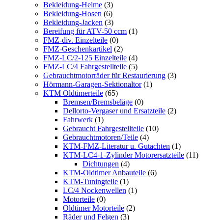
Bekleidung-Helme
(3)
Bekleidung-Hosen
(6)
Bekleidung-Jacken
(3)
Bereifung für ATV-50 ccm
(1)
FMZ-div. Einzelteile
(0)
FMZ-Geschenkartikel
(2)
FMZ-LC/2-125 Einzelteile
(4)
FMZ-LC/4 Fahrgestellteile
(5)
Gebrauchtmotorräder für Restaurierung
(3)
Hörmann-Garagen-Sektionaltor
(1)
KTM Oldtimerteile
(65)
Bremsen/Bremsbeläge
(0)
Dellorto-Vergaser und Ersatzteile
(2)
Fahrwerk
(1)
Gebraucht Fahrgestellteile
(10)
Gebrauchtmotoren/Teile
(4)
KTM-FMZ-Literatur u. Gutachten
(1)
KTM-LC4-1-Zylinder Motorersatzteile
(11)
Dichtungen
(4)
KTM-Oldtimer Anbauteile
(6)
KTM-Tuningteile
(1)
LC/4 Nockenwellen
(1)
Motorteile
(0)
Oldtimer Motorteile
(2)
Räder und Felgen
(3)