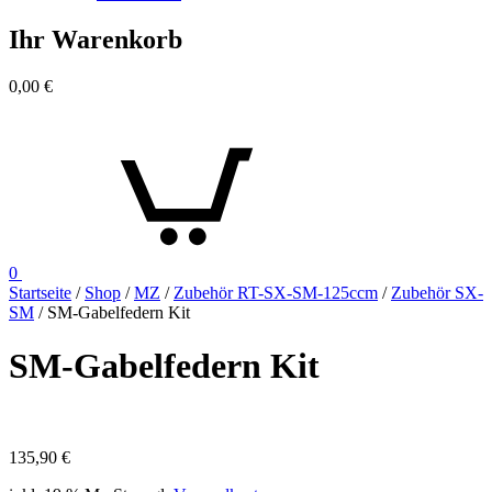
Ihr Warenkorb
0,00
€
0
Startseite
/
Shop
/
MZ
/
Zubehör RT-SX-SM-125ccm
/
Zubehör SX-
SM
/ SM-Gabelfedern Kit
SM-Gabelfedern Kit
135,90
€