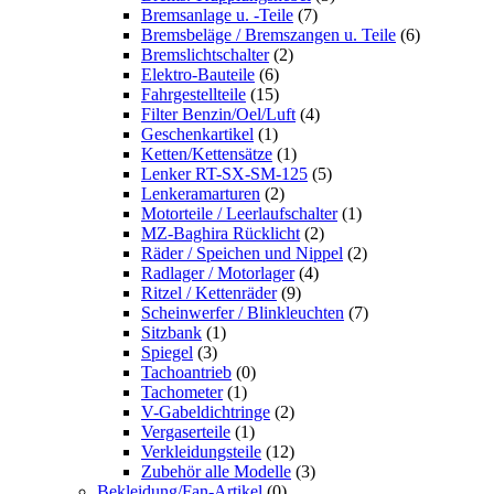
Bremsanlage u. -Teile
(7)
Bremsbeläge / Bremszangen u. Teile
(6)
Bremslichtschalter
(2)
Elektro-Bauteile
(6)
Fahrgestellteile
(15)
Filter Benzin/Oel/Luft
(4)
Geschenkartikel
(1)
Ketten/Kettensätze
(1)
Lenker RT-SX-SM-125
(5)
Lenkeramarturen
(2)
Motorteile / Leerlaufschalter
(1)
MZ-Baghira Rücklicht
(2)
Räder / Speichen und Nippel
(2)
Radlager / Motorlager
(4)
Ritzel / Kettenräder
(9)
Scheinwerfer / Blinkleuchten
(7)
Sitzbank
(1)
Spiegel
(3)
Tachoantrieb
(0)
Tachometer
(1)
V-Gabeldichtringe
(2)
Vergaserteile
(1)
Verkleidungsteile
(12)
Zubehör alle Modelle
(3)
Bekleidung/Fan-Artikel
(0)