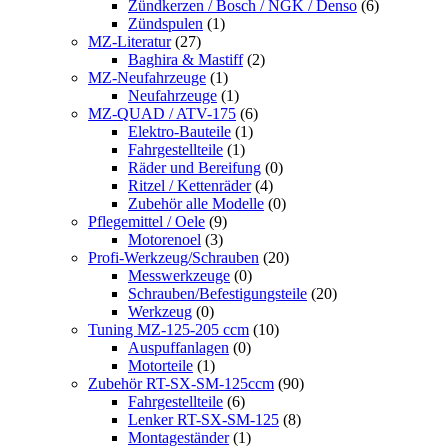
Zündkerzen / Bosch / NGK / Denso
(6)
Zündspulen
(1)
MZ-Literatur
(27)
Baghira & Mastiff
(2)
MZ-Neufahrzeuge
(1)
Neufahrzeuge
(1)
MZ-QUAD / ATV-175
(6)
Elektro-Bauteile
(1)
Fahrgestellteile
(1)
Räder und Bereifung
(0)
Ritzel / Kettenräder
(4)
Zubehör alle Modelle
(0)
Pflegemittel / Oele
(9)
Motorenoel
(3)
Profi-Werkzeug/Schrauben
(20)
Messwerkzeuge
(0)
Schrauben/Befestigungsteile
(20)
Werkzeug
(0)
Tuning MZ-125-205 ccm
(10)
Auspuffanlagen
(0)
Motorteile
(1)
Zubehör RT-SX-SM-125ccm
(90)
Fahrgestellteile
(6)
Lenker RT-SX-SM-125
(8)
Montageständer
(1)