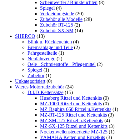
Scheinwerfer / Blinkleuchten
(8)
Spiegel
(4)
Verkleidungsteile
(20)
Zubehör alle Modelle
(28)
Zubehör RT-125
(2)
Zubehör SX-SM
(14)
SHERCO
(13)
Blink u. Rückleuchten
(4)
Bremsanlage und Teile
(2)
Fahrgestellteile
(1)
Neufahrzeuge
(2)
Oele - Schmierstoffe - Pflegemittel
(2)
Spiegel
(1)
Zubehör
(1)
Unkategorisiert
(0)
Wieres Motorradzubehör
(24)
D.I.D-Kettensätze
(15)
Husaberg Ritzel und Kettenkits
(0)
MZ-1000 Ritzel und Kettenkits
(0)
MZ-Baghira 660 Ritzel u.Kettenkits
(1)
MZ-RT-125 Ritzel und Kettenkits
(3)
MZ-SM-125 Ritzel u.Kettenkits
(4)
MZ-SX-125 Ritzel und Kettenkits
(3)
Nockenwellensteuerkette MZ-125
(1)
YAMAHA Ketten und Ritzelkits
(3)