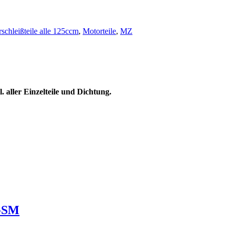
rschleißteile alle 125ccm
,
Motorteile
,
MZ
. aller Einzelteile und Dichtung.
X-SM