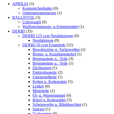
APRILIA
(3)
Kennzeichenhalter
(0)
Oeltemperaturmesser
(1)
BALLISTOL
(3)
Universalöl
(0)
Waffenreinigungs- u.Schmiermittel
(1)
DERBI
(35)
DERBI 125 ccm Neufahrzeuge
(0)
Neufahrzeug
(0)
DERBI-50 ccm Ersatzteile
(32)
Bowdenzüge u. Tachowellen
(2)
Brems- u. Kupplungshebel
(1)
Bremsanlage u. -Teile
(3)
Bremsbeläge u. -Teile
(1)
Dichtungen
(1)
Elektrobauteile
(2)
Fahrgestellteile
(1)
Ketten u. Kettensätze
(5)
Lenker
(0)
Motorteile
(2)
Öl- u. Wasserpumpe
(0)
Ritzel u. Kettenräder
(5)
Scheinwerfer u. Blinkleuchten
(1)
Spiegel
(1)
Tachometer
(0)