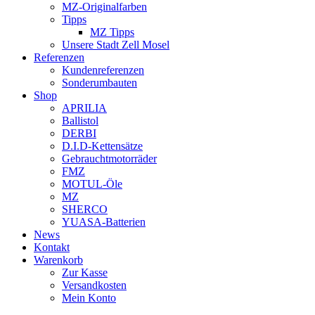
MZ-Originalfarben
Tipps
MZ Tipps
Unsere Stadt Zell Mosel
Referenzen
Kundenreferenzen
Sonderumbauten
Shop
APRILIA
Ballistol
DERBI
D.I.D-Kettensätze
Gebrauchtmotorräder
FMZ
MOTUL-Öle
MZ
SHERCO
YUASA-Batterien
News
Kontakt
Warenkorb
Zur Kasse
Versandkosten
Mein Konto