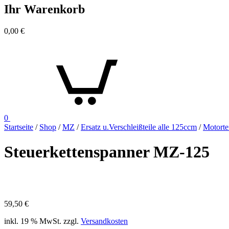
Ihr Warenkorb
0,00
€
0
Startseite
/
Shop
/
MZ
/
Ersatz u.Verschleißteile alle 125ccm
/
Motorte
Steuerkettenspanner MZ-125
59,50
€
inkl. 19 % MwSt.
zzgl.
Versandkosten