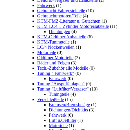
Dellorto-Vergaser und Ersatzteile
(2)
Fahrwerk
(1)
Gebraucht Fahrgestellteile
(10)
Gebrauchtmotoren/Teile
(4)
KTM-FMZ-Literatur u. Gutachten
(1)
KTM-LC4-1-Zylinder Motorersatzteile
(11)
Dichtungen
(4)
KTM-Oldtimer Anbauteile
(6)
KTM-Tuningteile
(1)
LC/4 Nockenwellen
(1)
Motorteile
(0)
Oldtimer Motorteile
(2)
Räder und Felgen
(3)
Tech.-Zubehör alle Modelle
(0)
Tuning " Fahrwerk"
(0)
Fahrwerk
(0)
Tuning "Auspuffanlagen"
(0)
Tuning "Luftfilter/Vergaser"
(10)
Tuningteile
(4)
Verschleißteile
(15)
Bremsen/Bremsbeläge
(1)
Dichtungen/Dichtkits
(3)
Fahrwerk
(0)
Luft u.Oelfilter
(1)
Motorteile
(1)