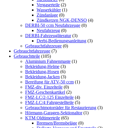
Vergaserteile
(2)
Wasserkühler
(1)
Zündanlage
(0)
Zündkerzen NGK-DENSO
(4)
DERBI-50 ccm Neufahrzeuge
(0)
Neufahrzeug
(0)
DERBI-Fahrzeugliteratur
(3)
Derbi-Bedienungsanleitung
(3)
Gebrauchtfahrzeuge
(0)
Gebrauchtfahrzeuge
(7)
Gebrauchtteile
(105)
Aluminium Fahnenmaste
(1)
Bekleidung-Helme
(3)
Bekleidung-Hosen
(6)
Bekleidung-Jacken
(3)
Bereifung für ATV-50 ccm
(1)
FMZ-div. Einzelteile
(0)
FMZ-Geschenkartikel
(2)
FMZ-LC/2-125 Einzelteile
(4)
FMZ-LC/4 Fahrgestellteile
(5)
Gebrauchtmotorräder für Restaurierung
(3)
Hörmann-Garagen-Sektionaltor
(1)
KTM Oldtimerteile
(65)
Bremsen/Bremsbeläge
(0)