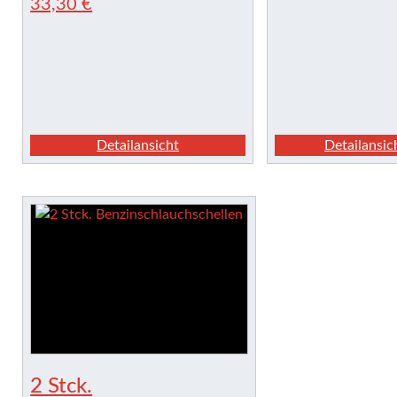
33,30
€
Detailansicht
Detailansic
2 Stck.