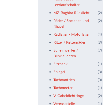
Leerlaufschalter
MZ-Baghira Rücklicht
(2)
Räder / Speichen und
(2)
Nippel
Radlager / Motorlager
(4)
Ritzel / Kettenräder
(9)
Scheinwerfer /
(7)
Blinkleuchten
Sitzbank
(1)
Spiegel
(3)
Tachoantrieb
(0)
Tachometer
(1)
V-Gabeldichtringe
(2)
Vergaserteile
(1)