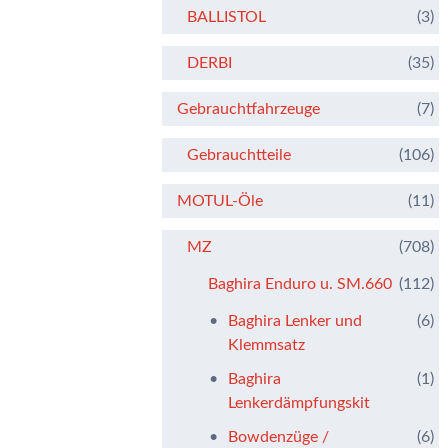
BALLISTOL
(3)
DERBI
(35)
Gebrauchtfahrzeuge
(7)
Gebrauchtteile
(106)
MOTUL-Öle
(11)
MZ
(708)
Baghira Enduro u. SM.660
(112)
Baghira Lenker und
(6)
Klemmsatz
Baghira
(1)
Lenkerdämpfungskit
Bowdenzüge /
(6)