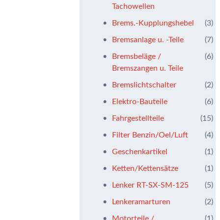
Tachowellen
Brems.-Kupplungshebel
(3)
Bremsanlage u. -Teile
(7)
Bremsbeläge /
(6)
Bremszangen u. Teile
Bremslichtschalter
(2)
Elektro-Bauteile
(6)
Fahrgestellteile
(15)
Filter Benzin/Oel/Luft
(4)
Geschenkartikel
(1)
Ketten/Kettensätze
(1)
Lenker RT-SX-SM-125
(5)
Lenkeramarturen
(2)
Motorteile /
(1)