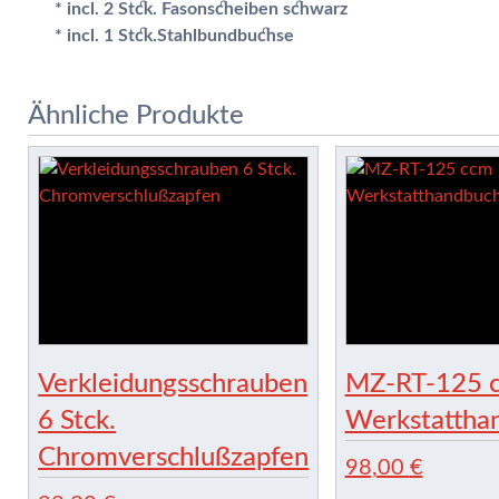
* incl. 2 Stck. Fasonscheiben schwarz
* incl. 1 Stck.Stahlbundbuchse
Ähnliche Produkte
Verkleidungsschrauben
MZ-RT-125 
6 Stck.
Werkstattha
Chromverschlußzapfen
98,00
€