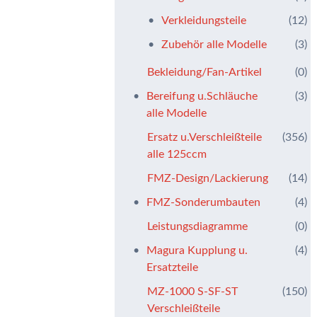
Verkleidungsteile
(12)
Zubehör alle Modelle
(3)
Bekleidung/Fan-Artikel
(0)
Bereifung u.Schläuche
(3)
alle Modelle
Ersatz u.Verschleißteile
(356)
alle 125ccm
FMZ-Design/Lackierung
(14)
FMZ-Sonderumbauten
(4)
Leistungsdiagramme
(0)
Magura Kupplung u.
(4)
Ersatzteile
MZ-1000 S-SF-ST
(150)
Verschleißteile