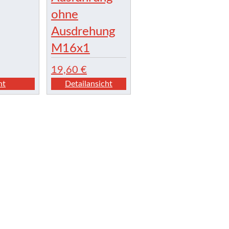
ohne
Ausdrehung
M16x1
19,60
€
ht
Detailansicht