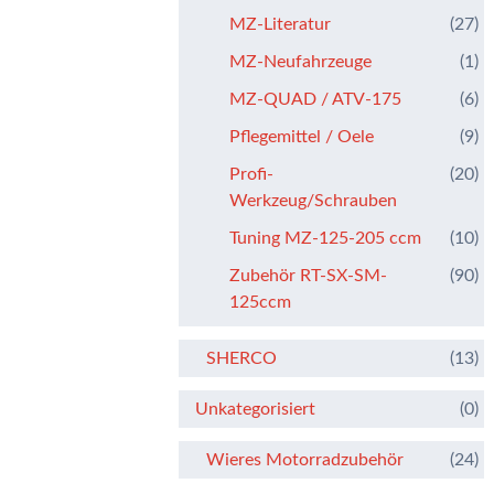
MZ-Literatur
(27)
MZ-Neufahrzeuge
(1)
MZ-QUAD / ATV-175
(6)
Pflegemittel / Oele
(9)
Profi-
(20)
Werkzeug/Schrauben
Tuning MZ-125-205 ccm
(10)
Zubehör RT-SX-SM-
(90)
125ccm
SHERCO
(13)
Unkategorisiert
(0)
Wieres Motorradzubehör
(24)