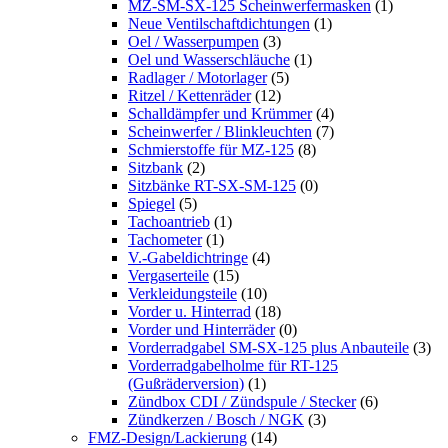
MZ-SM-SX-125 Scheinwerfermasken
(1)
Neue Ventilschaftdichtungen
(1)
Oel / Wasserpumpen
(3)
Oel und Wasserschläuche
(1)
Radlager / Motorlager
(5)
Ritzel / Kettenräder
(12)
Schalldämpfer und Krümmer
(4)
Scheinwerfer / Blinkleuchten
(7)
Schmierstoffe für MZ-125
(8)
Sitzbank
(2)
Sitzbänke RT-SX-SM-125
(0)
Spiegel
(5)
Tachoantrieb
(1)
Tachometer
(1)
V.-Gabeldichtringe
(4)
Vergaserteile
(15)
Verkleidungsteile
(10)
Vorder u. Hinterrad
(18)
Vorder und Hinterräder
(0)
Vorderradgabel SM-SX-125 plus Anbauteile
(3)
Vorderradgabelholme für RT-125
(Gußräderversion)
(1)
Zündbox CDI / Zündspule / Stecker
(6)
Zündkerzen / Bosch / NGK
(3)
FMZ-Design/Lackierung
(14)