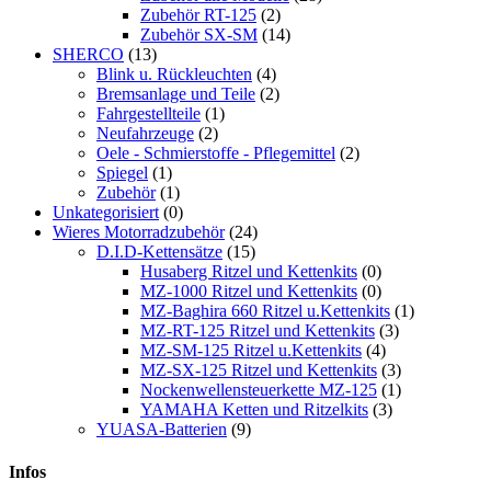
Zubehör RT-125
(2)
Zubehör SX-SM
(14)
SHERCO
(13)
Blink u. Rückleuchten
(4)
Bremsanlage und Teile
(2)
Fahrgestellteile
(1)
Neufahrzeuge
(2)
Oele - Schmierstoffe - Pflegemittel
(2)
Spiegel
(1)
Zubehör
(1)
Unkategorisiert
(0)
Wieres Motorradzubehör
(24)
D.I.D-Kettensätze
(15)
Husaberg Ritzel und Kettenkits
(0)
MZ-1000 Ritzel und Kettenkits
(0)
MZ-Baghira 660 Ritzel u.Kettenkits
(1)
MZ-RT-125 Ritzel und Kettenkits
(3)
MZ-SM-125 Ritzel u.Kettenkits
(4)
MZ-SX-125 Ritzel und Kettenkits
(3)
Nockenwellensteuerkette MZ-125
(1)
YAMAHA Ketten und Ritzelkits
(3)
YUASA-Batterien
(9)
Infos