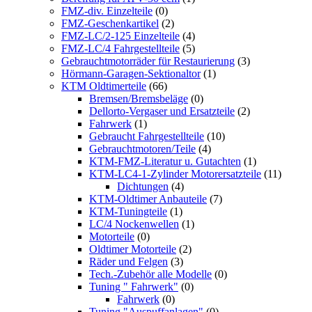
FMZ-div. Einzelteile
(0)
FMZ-Geschenkartikel
(2)
FMZ-LC/2-125 Einzelteile
(4)
FMZ-LC/4 Fahrgestellteile
(5)
Gebrauchtmotorräder für Restaurierung
(3)
Hörmann-Garagen-Sektionaltor
(1)
KTM Oldtimerteile
(66)
Bremsen/Bremsbeläge
(0)
Dellorto-Vergaser und Ersatzteile
(2)
Fahrwerk
(1)
Gebraucht Fahrgestellteile
(10)
Gebrauchtmotoren/Teile
(4)
KTM-FMZ-Literatur u. Gutachten
(1)
KTM-LC4-1-Zylinder Motorersatzteile
(11)
Dichtungen
(4)
KTM-Oldtimer Anbauteile
(7)
KTM-Tuningteile
(1)
LC/4 Nockenwellen
(1)
Motorteile
(0)
Oldtimer Motorteile
(2)
Räder und Felgen
(3)
Tech.-Zubehör alle Modelle
(0)
Tuning " Fahrwerk"
(0)
Fahrwerk
(0)
Tuning "Auspuffanlagen"
(0)