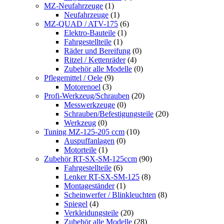
MZ-Neufahrzeuge
(1)
Neufahrzeuge
(1)
MZ-QUAD / ATV-175
(6)
Elektro-Bauteile
(1)
Fahrgestellteile
(1)
Räder und Bereifung
(0)
Ritzel / Kettenräder
(4)
Zubehör alle Modelle
(0)
Pflegemittel / Oele
(9)
Motorenoel
(3)
Profi-Werkzeug/Schrauben
(20)
Messwerkzeuge
(0)
Schrauben/Befestigungsteile
(20)
Werkzeug
(0)
Tuning MZ-125-205 ccm
(10)
Auspuffanlagen
(0)
Motorteile
(1)
Zubehör RT-SX-SM-125ccm
(90)
Fahrgestellteile
(6)
Lenker RT-SX-SM-125
(8)
Montageständer
(1)
Scheinwerfer / Blinkleuchten
(8)
Spiegel
(4)
Verkleidungsteile
(20)
Zubehör alle Modelle
(28)