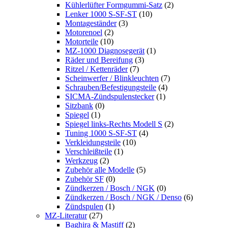
Kühlerlüfter Formgummi-Satz
(2)
Lenker 1000 S-SF-ST
(10)
Montageständer
(3)
Motorenoel
(2)
Motorteile
(10)
MZ-1000 Diagnosegerät
(1)
Räder und Bereifung
(3)
Ritzel / Kettenräder
(7)
Scheinwerfer / Blinkleuchten
(7)
Schrauben/Befestigungsteile
(4)
SICMA-Zündspulenstecker
(1)
Sitzbank
(0)
Spiegel
(1)
Spiegel links-Rechts Modell S
(2)
Tuning 1000 S-SF-ST
(4)
Verkleidungsteile
(10)
Verschleißteile
(1)
Werkzeug
(2)
Zubehör alle Modelle
(5)
Zubehör SF
(0)
Zündkerzen / Bosch / NGK
(0)
Zündkerzen / Bosch / NGK / Denso
(6)
Zündspulen
(1)
MZ-Literatur
(27)
Baghira & Mastiff
(2)