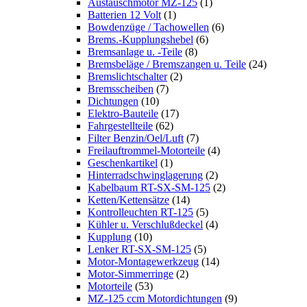
Austauschmotor MZ-125
(1)
Batterien 12 Volt
(1)
Bowdenzüge / Tachowellen
(6)
Brems.-Kupplungshebel
(6)
Bremsanlage u. -Teile
(8)
Bremsbeläge / Bremszangen u. Teile
(24)
Bremslichtschalter
(2)
Bremsscheiben
(7)
Dichtungen
(10)
Elektro-Bauteile
(17)
Fahrgestellteile
(62)
Filter Benzin/Oel/Luft
(7)
Freilauftrommel-Motorteile
(4)
Geschenkartikel
(1)
Hinterradschwinglagerung
(2)
Kabelbaum RT-SX-SM-125
(2)
Ketten/Kettensätze
(14)
Kontrolleuchten RT-125
(5)
Kühler u. Verschlußdeckel
(4)
Kupplung
(10)
Lenker RT-SX-SM-125
(5)
Motor-Montagewerkzeug
(14)
Motor-Simmerringe
(2)
Motorteile
(53)
MZ-125 ccm Motordichtungen
(9)