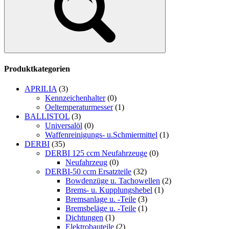
Produktkategorien
APRILIA
(3)
Kennzeichenhalter
(0)
Oeltemperaturmesser
(1)
BALLISTOL
(3)
Universalöl
(0)
Waffenreinigungs- u.Schmiermittel
(1)
DERBI
(35)
DERBI 125 ccm Neufahrzeuge
(0)
Neufahrzeug
(0)
DERBI-50 ccm Ersatzteile
(32)
Bowdenzüge u. Tachowellen
(2)
Brems- u. Kupplungshebel
(1)
Bremsanlage u. -Teile
(3)
Bremsbeläge u. -Teile
(1)
Dichtungen
(1)
Elektrobauteile
(2)