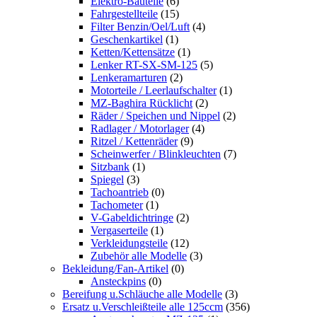
Elektro-Bauteile
(6)
Fahrgestellteile
(15)
Filter Benzin/Oel/Luft
(4)
Geschenkartikel
(1)
Ketten/Kettensätze
(1)
Lenker RT-SX-SM-125
(5)
Lenkeramarturen
(2)
Motorteile / Leerlaufschalter
(1)
MZ-Baghira Rücklicht
(2)
Räder / Speichen und Nippel
(2)
Radlager / Motorlager
(4)
Ritzel / Kettenräder
(9)
Scheinwerfer / Blinkleuchten
(7)
Sitzbank
(1)
Spiegel
(3)
Tachoantrieb
(0)
Tachometer
(1)
V-Gabeldichtringe
(2)
Vergaserteile
(1)
Verkleidungsteile
(12)
Zubehör alle Modelle
(3)
Bekleidung/Fan-Artikel
(0)
Ansteckpins
(0)
Bereifung u.Schläuche alle Modelle
(3)
Ersatz u.Verschleißteile alle 125ccm
(356)