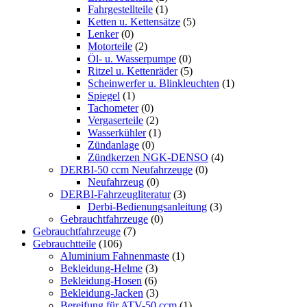
Fahrgestellteile
(1)
Ketten u. Kettensätze
(5)
Lenker
(0)
Motorteile
(2)
Öl- u. Wasserpumpe
(0)
Ritzel u. Kettenräder
(5)
Scheinwerfer u. Blinkleuchten
(1)
Spiegel
(1)
Tachometer
(0)
Vergaserteile
(2)
Wasserkühler
(1)
Zündanlage
(0)
Zündkerzen NGK-DENSO
(4)
DERBI-50 ccm Neufahrzeuge
(0)
Neufahrzeug
(0)
DERBI-Fahrzeugliteratur
(3)
Derbi-Bedienungsanleitung
(3)
Gebrauchtfahrzeuge
(0)
Gebrauchtfahrzeuge
(7)
Gebrauchtteile
(106)
Aluminium Fahnenmaste
(1)
Bekleidung-Helme
(3)
Bekleidung-Hosen
(6)
Bekleidung-Jacken
(3)
Bereifung für ATV-50 ccm
(1)