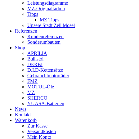
Leistungsdiagramme
MZ-Originalfarben
Tipps
MZ Tipps
Unsere Stadt Zell Mosel
Referenzen
Kundenreferenzen
Sonderumbauten
Shop
APRILIA
Ballistol
DERBI
D.I.D-Kettensätze
Gebrauchtmotorräder
FMZ
MOTUL-Öle
MZ
SHERCO
YUASA-Batterien
News
Kontakt
Warenkorb
Zur Kasse
Versandkosten
Mein Konto