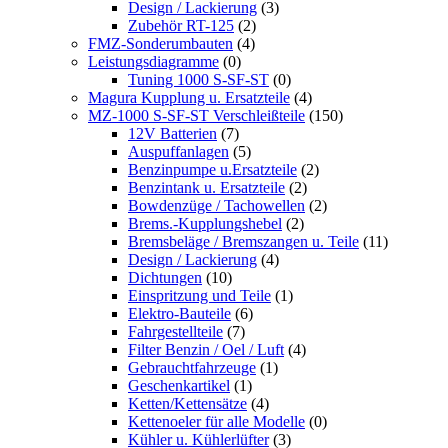
Design / Lackierung
(3)
Zubehör RT-125
(2)
FMZ-Sonderumbauten
(4)
Leistungsdiagramme
(0)
Tuning 1000 S-SF-ST
(0)
Magura Kupplung u. Ersatzteile
(4)
MZ-1000 S-SF-ST Verschleißteile
(150)
12V Batterien
(7)
Auspuffanlagen
(5)
Benzinpumpe u.Ersatzteile
(2)
Benzintank u. Ersatzteile
(2)
Bowdenzüge / Tachowellen
(2)
Brems.-Kupplungshebel
(2)
Bremsbeläge / Bremszangen u. Teile
(11)
Design / Lackierung
(4)
Dichtungen
(10)
Einspritzung und Teile
(1)
Elektro-Bauteile
(6)
Fahrgestellteile
(7)
Filter Benzin / Oel / Luft
(4)
Gebrauchtfahrzeuge
(1)
Geschenkartikel
(1)
Ketten/Kettensätze
(4)
Kettenoeler für alle Modelle
(0)
Kühler u. Kühlerlüfter
(3)