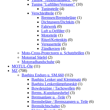
Tuning "Luftfilter/Vergaser"
(10)
Tuningteile
(4)
Verschleißteile
(15)
Bremsen/Bremsbeläge
(1)
Dichtungen/Dichtkits
(3)
Fahrwerk
(0)
Luft u.Oelfilter
(1)
Motorteile
(1)
Ritzel/Kettenkits
(0)
Vergaserteile
(5)
Zündkerzen
(4)
Moto-Cross-Protectoren u. Schutzbrillen
(3)
Motorrad Stiefel
(2)
Motorradhandschuhe
(4)
MOTUL-Öle
(11)
MZ
(708)
Baghira Enduro u. SM.660
(112)
Baghira Lenker und Klemmsatz
(6)
Baghira Lenkerdämpfungskit
(1)
Bowdenzüge / Tachowellen
(6)
Brems.-Kupplungshebel
(3)
Bremsanlage u. -Teile
(7)
Bremsbeläge / Bremszangen u. Teile
(6)
Bremslichtschalter
(2)