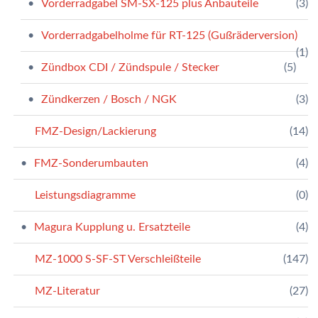
Vorderradgabel SM-SX-125 plus Anbauteile
(3)
Vorderradgabelholme für RT-125 (Gußräderversion)
(1)
Zündbox CDI / Zündspule / Stecker
(5)
Zündkerzen / Bosch / NGK
(3)
FMZ-Design/Lackierung
(14)
FMZ-Sonderumbauten
(4)
Leistungsdiagramme
(0)
Magura Kupplung u. Ersatzteile
(4)
MZ-1000 S-SF-ST Verschleißteile
(147)
MZ-Literatur
(27)