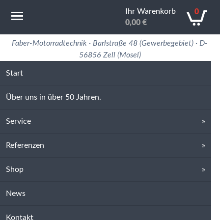
Ihr Warenkorb
0
0,00
€
Motorradtechnik Erfahrung in 50 Jahren
Faber-Motorradtechnik · Barlstraße 48 (Gewerbegebiet) · D-
56856 Zell (Mosel)
Start
Über uns in über 50 Jahren.
Service
Referenzen
Shop
News
Kontakt