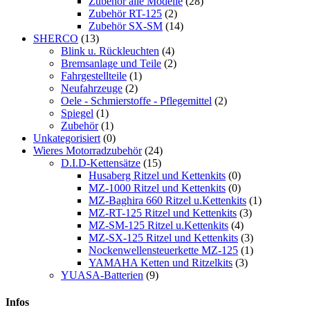
Zubehör alle Modelle
(28)
Zubehör RT-125
(2)
Zubehör SX-SM
(14)
SHERCO
(13)
Blink u. Rückleuchten
(4)
Bremsanlage und Teile
(2)
Fahrgestellteile
(1)
Neufahrzeuge
(2)
Oele - Schmierstoffe - Pflegemittel
(2)
Spiegel
(1)
Zubehör
(1)
Unkategorisiert
(0)
Wieres Motorradzubehör
(24)
D.I.D-Kettensätze
(15)
Husaberg Ritzel und Kettenkits
(0)
MZ-1000 Ritzel und Kettenkits
(0)
MZ-Baghira 660 Ritzel u.Kettenkits
(1)
MZ-RT-125 Ritzel und Kettenkits
(3)
MZ-SM-125 Ritzel u.Kettenkits
(4)
MZ-SX-125 Ritzel und Kettenkits
(3)
Nockenwellensteuerkette MZ-125
(1)
YAMAHA Ketten und Ritzelkits
(3)
YUASA-Batterien
(9)
Infos