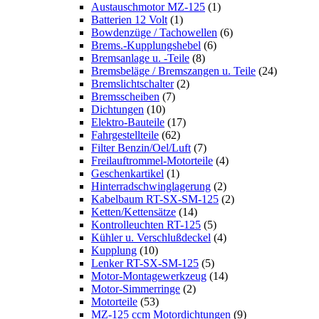
Austauschmotor MZ-125
(1)
Batterien 12 Volt
(1)
Bowdenzüge / Tachowellen
(6)
Brems.-Kupplungshebel
(6)
Bremsanlage u. -Teile
(8)
Bremsbeläge / Bremszangen u. Teile
(24)
Bremslichtschalter
(2)
Bremsscheiben
(7)
Dichtungen
(10)
Elektro-Bauteile
(17)
Fahrgestellteile
(62)
Filter Benzin/Oel/Luft
(7)
Freilauftrommel-Motorteile
(4)
Geschenkartikel
(1)
Hinterradschwinglagerung
(2)
Kabelbaum RT-SX-SM-125
(2)
Ketten/Kettensätze
(14)
Kontrolleuchten RT-125
(5)
Kühler u. Verschlußdeckel
(4)
Kupplung
(10)
Lenker RT-SX-SM-125
(5)
Motor-Montagewerkzeug
(14)
Motor-Simmerringe
(2)
Motorteile
(53)
MZ-125 ccm Motordichtungen
(9)