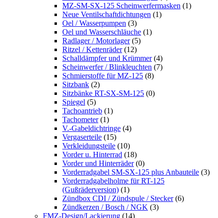
MZ-SM-SX-125 Scheinwerfermasken
(1)
Neue Ventilschaftdichtungen
(1)
Oel / Wasserpumpen
(3)
Oel und Wasserschläuche
(1)
Radlager / Motorlager
(5)
Ritzel / Kettenräder
(12)
Schalldämpfer und Krümmer
(4)
Scheinwerfer / Blinkleuchten
(7)
Schmierstoffe für MZ-125
(8)
Sitzbank
(2)
Sitzbänke RT-SX-SM-125
(0)
Spiegel
(5)
Tachoantrieb
(1)
Tachometer
(1)
V.-Gabeldichtringe
(4)
Vergaserteile
(15)
Verkleidungsteile
(10)
Vorder u. Hinterrad
(18)
Vorder und Hinterräder
(0)
Vorderradgabel SM-SX-125 plus Anbauteile
(3)
Vorderradgabelholme für RT-125
(Gußräderversion)
(1)
Zündbox CDI / Zündspule / Stecker
(6)
Zündkerzen / Bosch / NGK
(3)
FMZ-Design/Lackierung
(14)