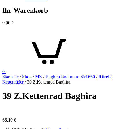
Ihr Warenkorb
0,00
€
0
Startseite
/
Shop
/
MZ
/
Baghira Enduro u. SM.660
/
Ritzel /
Kettenräder
/ 39 Z.Kettenrad Baghira
39 Z.Kettenrad Baghira
66,10
€