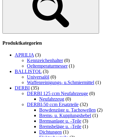
Produktkategorien
APRILIA
(3)
Kennzeichenhalter
(0)
Oeltemperaturmesser
(1)
BALLISTOL
(3)
Universalöl
(0)
Waffenreinigungs- u.Schmiermittel
(1)
DERBI
(35)
DERBI 125 ccm Neufahrzeuge
(0)
Neufahrzeug
(0)
DERBI-50 ccm Ersatzteile
(32)
Bowdenzüge u. Tachowellen
(2)
Brems- u. Kupplungshebel
(1)
Bremsanlage u. -Teile
(3)
Bremsbeläge u. -Teile
(1)
Dichtungen
(1)