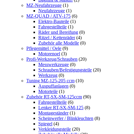
MZ-Neufahrzeuge
(1)
Neufahrzeuge
(1)
MZ-QUAD / ATV-175
(6)
Elektro-Bauteile
(1)
Fahrgestellteile
(1)
Räder und Bereifung
(0)
Ritzel / Kettenräder
(4)
Zubehör alle Modelle
(0)
Pflegemittel / Oele
(9)
Motorenoel
(3)
Profi-Werkzeug/Schrauben
(20)
Messwerkzeuge
(0)
Schrauben/Befestigungsteile
(20)
Werkzeug
(0)
Tuning MZ-125-205 ccm
(10)
Auspuffanlagen
(0)
Motorteile
(1)
Zubehör RT-SX-SM-125ccm
(90)
Fahrgestellteile
(6)
Lenker RT-SX-SM-125
(8)
Montageständer
(1)
Scheinwerfer / Blinkleuchten
(8)
Spiegel
(4)
Verkleidungsteile
(20)