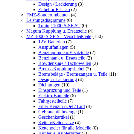
Design / Lackierung
(3)
Zubehör RT-125
(2)
FMZ-Sonderumbauten
(4)
Leistungsdiagramme
(0)
Tuning 1000 S-SF-ST
(0)
Magura Kupplung u. Ersatzteile
(4)
MZ-1000 S-SF-ST Verschleißteile
(150)
12V Batterien
(7)
Auspuffanlagen
(5)
Benzinpumpe u.Ersatzteile
(2)
Benzintank u. Ersatzteile
(2)
Bowdenzüge / Tachowellen
(2)
Brems.-Kupplungshebel
(2)
Bremsbeläge / Bremszangen u. Teile
(11)
Design / Lackierung
(4)
Dichtungen
(10)
Einspritzung und Teile
(1)
Elektro-Bauteile
(6)
Fahrgestellteile
(7)
Filter Benzin / Oel / Luft
(4)
Gebrauchtfahrzeuge
(1)
Geschenkartikel
(1)
Ketten/Kettensätze
(4)
Kettenoeler für alle Modelle
(0)
Kühler u. Kühlerlüfter
(3)