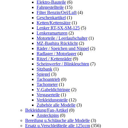
Elektro-Bauteile
(6)
Fahrgestellteile
(15)
Filter Benzin/Oel/Luft
(4)
Geschenkartikel
(1)
Ketten/Kettensätze
(1)
Lenker RT-SX-SM-125
(5)
Lenkeramarturen
(2)
Motorteile / Leerlaufschalter
(1)
MZ-Baghira Rücklicht
(2)
Räder / Speichen und Nippel
(2)
Radlager / Motorlager
(4)
Ritzel / Kettenräder
(9)
Scheinwerfer / Blinkleuchten
(7)
Sitzbank
(1)
Spiegel
(3)
Tachoantrieb
(0)
Tachometer
(1)
V-Gabeldichtringe
(2)
Vergaserteile
(1)
Verkleidungsteile
(12)
Zubehör alle Modelle
(3)
Bekleidung/Fan-Artikel
(0)
Ansteckpins
(0)
Bereifung u.Schläuche alle Modelle
(3)
Ersatz u.Verschleißteile alle 125ccm
(356)