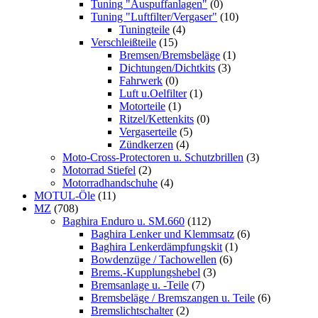
Tuning "Auspuffanlagen"
(0)
Tuning "Luftfilter/Vergaser"
(10)
Tuningteile
(4)
Verschleißteile
(15)
Bremsen/Bremsbeläge
(1)
Dichtungen/Dichtkits
(3)
Fahrwerk
(0)
Luft u.Oelfilter
(1)
Motorteile
(1)
Ritzel/Kettenkits
(0)
Vergaserteile
(5)
Zündkerzen
(4)
Moto-Cross-Protectoren u. Schutzbrillen
(3)
Motorrad Stiefel
(2)
Motorradhandschuhe
(4)
MOTUL-Öle
(11)
MZ
(708)
Baghira Enduro u. SM.660
(112)
Baghira Lenker und Klemmsatz
(6)
Baghira Lenkerdämpfungskit
(1)
Bowdenzüge / Tachowellen
(6)
Brems.-Kupplungshebel
(3)
Bremsanlage u. -Teile
(7)
Bremsbeläge / Bremszangen u. Teile
(6)
Bremslichtschalter
(2)