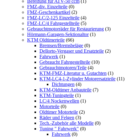
Bereifung für ATV-50 ccm
(1)
FMZ-div. Einzelteile
(0)
FMZ-Geschenkartikel
(2)
FMZ-LC/2-125 Einzelteile
(4)
FMZ-LC/4 Fahrgestellteile
(5)
Gebrauchtmotorräder für Restaurierung
(3)
Hörmann-Garagen-Sektionaltor
(1)
KTM Oldtimerteile
(66)
Bremsen/Bremsbeläge
(0)
Dellorto-Vergaser und Ersatzteile
(2)
Fahrwerk
(1)
Gebraucht Fahrgestellteile
(10)
Gebrauchtmotoren/Teile
(4)
KTM-FMZ-Literatur u. Gutachten
(1)
KTM-LC4-1-Zylinder Motorersatzteile
(11)
Dichtungen
(4)
KTM-Oldtimer Anbauteile
(7)
KTM-Tuningteile
(1)
LC/4 Nockenwellen
(1)
Motorteile
(0)
Oldtimer Motorteile
(2)
Räder und Felgen
(3)
Tech.-Zubehör alle Modelle
(0)
Tuning " Fahrwerk"
(0)
Fahrwerk
(0)