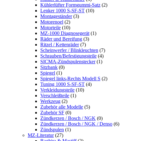
Kühlerlüfter Formgummi-Satz
(2)
Lenker 1000 S-SF-ST
(10)
Montageständer
(3)
Motorenoel
(2)
Motorteile
(10)
MZ-1000 Diagnosegerät
(1)
Räder und Bereifung
(3)
Ritzel / Kettenräder
(7)
Scheinwerfer / Blinkleuchten
(7)
Schrauben/Befestigungsteile
(4)
SICMA-Zündspulenstecker
(1)
Sitzbank
(0)
Spiegel
(1)
Spiegel links-Rechts Modell S
(2)
Tuning 1000 S-SF-ST
(4)
Verkleidungsteile
(10)
Verschleißteile
(1)
Werkzeug
(2)
Zubehör alle Modelle
(5)
Zubehör SF
(0)
Zündkerzen / Bosch / NGK
(0)
Zündkerzen / Bosch / NGK / Denso
(6)
Zündspulen
(1)
MZ-Literatur
(27)
Baghira & Mastiff
(2)