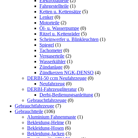
Elektrobauteile
(2)
Fahrgestellteile
(1)
Ketten u. Kettensätze
(5)
Lenker
(0)
Motorteile
(2)
Öl- u. Wasserpumpe
(0)
Ritzel u. Kettenräder
(5)
Scheinwerfer u. Blinkleuchten
(1)
Spiegel
(1)
Tachometer
(0)
Vergaserteile
(2)
Wasserkühler
(1)
Zündanlage
(0)
Zündkerzen NGK-DENSO
(4)
DERBI-50 ccm Neufahrzeuge
(0)
Neufahrzeug
(0)
DERBI-Fahrzeugliteratur
(3)
Derbi-Bedienungsanleitung
(3)
Gebrauchtfahrzeuge
(0)
Gebrauchtfahrzeuge
(7)
Gebrauchtteile
(106)
Aluminium Fahnenmaste
(1)
Bekleidung-Helme
(3)
Bekleidung-Hosen
(6)
Bekleidung-Jacken
(3)