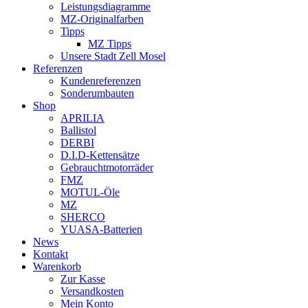
Leistungsdiagramme
MZ-Originalfarben
Tipps
MZ Tipps
Unsere Stadt Zell Mosel
Referenzen
Kundenreferenzen
Sonderumbauten
Shop
APRILIA
Ballistol
DERBI
D.I.D-Kettensätze
Gebrauchtmotorräder
FMZ
MOTUL-Öle
MZ
SHERCO
YUASA-Batterien
News
Kontakt
Warenkorb
Zur Kasse
Versandkosten
Mein Konto