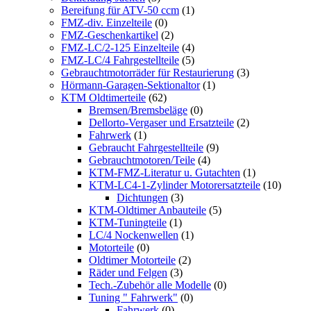
Bereifung für ATV-50 ccm
(1)
FMZ-div. Einzelteile
(0)
FMZ-Geschenkartikel
(2)
FMZ-LC/2-125 Einzelteile
(4)
FMZ-LC/4 Fahrgestellteile
(5)
Gebrauchtmotorräder für Restaurierung
(3)
Hörmann-Garagen-Sektionaltor
(1)
KTM Oldtimerteile
(62)
Bremsen/Bremsbeläge
(0)
Dellorto-Vergaser und Ersatzteile
(2)
Fahrwerk
(1)
Gebraucht Fahrgestellteile
(9)
Gebrauchtmotoren/Teile
(4)
KTM-FMZ-Literatur u. Gutachten
(1)
KTM-LC4-1-Zylinder Motorersatzteile
(10)
Dichtungen
(3)
KTM-Oldtimer Anbauteile
(5)
KTM-Tuningteile
(1)
LC/4 Nockenwellen
(1)
Motorteile
(0)
Oldtimer Motorteile
(2)
Räder und Felgen
(3)
Tech.-Zubehör alle Modelle
(0)
Tuning " Fahrwerk"
(0)
Fahrwerk
(0)