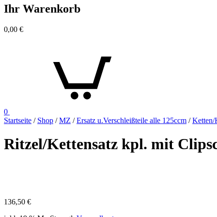
Ihr Warenkorb
0,00
€
0
Startseite
/
Shop
/
MZ
/
Ersatz u.Verschleißteile alle 125ccm
/
Ketten/
Ritzel/Kettensatz kpl. mit Cli
136,50
€