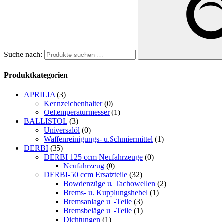
Suche nach:
Produktkategorien
APRILIA
(3)
Kennzeichenhalter
(0)
Oeltemperaturmesser
(1)
BALLISTOL
(3)
Universalöl
(0)
Waffenreinigungs- u.Schmiermittel
(1)
DERBI
(35)
DERBI 125 ccm Neufahrzeuge
(0)
Neufahrzeug
(0)
DERBI-50 ccm Ersatzteile
(32)
Bowdenzüge u. Tachowellen
(2)
Brems- u. Kupplungshebel
(1)
Bremsanlage u. -Teile
(3)
Bremsbeläge u. -Teile
(1)
Dichtungen
(1)