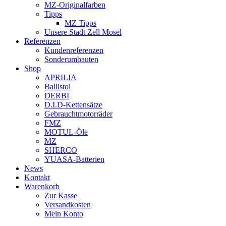
MZ-Originalfarben
Tipps
MZ Tipps
Unsere Stadt Zell Mosel
Referenzen
Kundenreferenzen
Sonderumbauten
Shop
APRILIA
Ballistol
DERBI
D.I.D-Kettensätze
Gebrauchtmotorräder
FMZ
MOTUL-Öle
MZ
SHERCO
YUASA-Batterien
News
Kontakt
Warenkorb
Zur Kasse
Versandkosten
Mein Konto