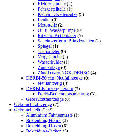
Elektrobauteile
(2)
Fahrgestellteile
(1)
Ketten u. Kettensätze
(5)
Lenker
(0)
Motorteile
(2)
Öl- u. Wasserpumpe
(0)
Ritzel u. Kettenräder
(5)
Scheinwerfer u. Blinkleuchten
(1)
Spiegel
(1)
Tachometer
(0)
Vergaserteile
(2)
Wasserkühler
(1)
Zündanlage
(0)
Zündkerzen NGK-DENSO
(4)
DERBI-50 ccm Neufahrzeuge
(0)
Neufahrzeug
(0)
DERBI-Fahrzeugliteratur
(3)
Derbi-Bedienungsanleitung
(3)
Gebrauchtfahrzeuge
(0)
Gebrauchtfahrzeuge
(7)
Gebrauchtteile
(102)
Aluminium Fahnenmaste
(1)
Bekleidung-Helme
(3)
Bekleidung-Hosen
(6)
Bekleidung-Jacken
(3)