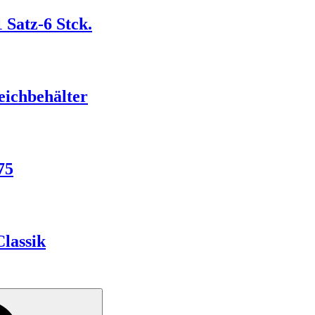
 Satz-6 Stck.
ichbehälter
75
lassik