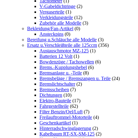
Tachometer
(1)
V-Gabeldichtringe
(2)
Vergaserteile
(1)
Verkleidungsteile
(12)
Zubehör alle Modelle
(3)
Bekleidung/Fan-Artikel
(0)
Ansteckpins
(0)
Bereifung u.Schläuche alle Modelle
(3)
Ersatz u.Verschleißteile alle 125ccm
(356)
Austauschmotor MZ-125
(1)
Batterien 12 Volt
(1)
Bowdenzüge / Tachowellen
(6)
Brems.-Kupplungshebel
(6)
Bremsanlage u. -Teile
(8)
Bremsbeläge / Bremszangen u. Teile
(24)
Bremslichtschalter
(2)
Bremsscheiben
(7)
Dichtungen
(10)
Elektro-Bauteile
(17)
Fahrgestellteile
(62)
Filter Benzin/Oel/Luft
(7)
Freilauftrommel-Motorteile
(4)
Geschenkartikel
(1)
Hinterradschwinglagerung
(2)
Kabelbaum RT-SX-SM-125
(2)