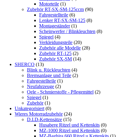
Motorteile
(1)
Zubehör RT-SX-SM-125ccm
(90)
Fahrgestellteile
(6)
Lenker RT-SX-SM-125
(8)
Montageständer
(1)
Scheinwerfer / Blinkleuchten
(8)
Spiegel
(4)
Verkleidungsteile
(20)
Zubehör alle Modelle
(28)
Zubehör RT-125
(2)
Zubehör SX-SM
(14)
SHERCO
(13)
Blink u. Rückleuchten
(4)
Bremsanlage und Teile
(2)
Fahrgestellteile
(1)
Neufahrzeuge
(2)
Oele - Schmierstoffe - Pflegemittel
(2)
Spiegel
(1)
Zubehör
(1)
Unkategorisiert
(0)
Wieres Motorradzubehör
(24)
D.I.D-Kettensätze
(15)
Husaberg Ritzel und Kettenkits
(0)
MZ-1000 Ritzel und Kettenkits
(0)
MZ-Baghira 660 Ritzel u.Kettenkits
(1)