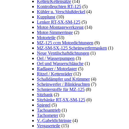
Ketten/Kettensätze
(14)
Kontrolleuchten RT-125
(5)
Kühler u. Verschlußdeckel
(4)
Kupplung
(10)
Lenker RT-SX-SM-125
(5)
Motor-Montagewerkzeug
(14)
Motor-Simmerringe
(2)
Motorteile
(53)
MZ-125 ccm Motordichtungen
(9)
MZ-SM-SX-125 Scheinwerfermasken
(1)
Neue Ventilschaftdichtungen
(1)
Oel / Wasserpumpen
(3)
Oel und Wasserschläuche
(1)
Radlager / Motorlager
(5)
Ritzel / Kettenräder
(12)
Schalldämpfer und Krümmer
(4)
Scheinwerfer / Blinkleuchten
(7)
Schmierstoffe für MZ-125
(8)
Sitzbank
(2)
Sitzbänke RT-SX-SM-125
(0)
Spiegel
(5)
Tachoantrieb
(1)
Tachometer
(1)
V.-Gabeldichtringe
(4)
Vergaserteile
(15)