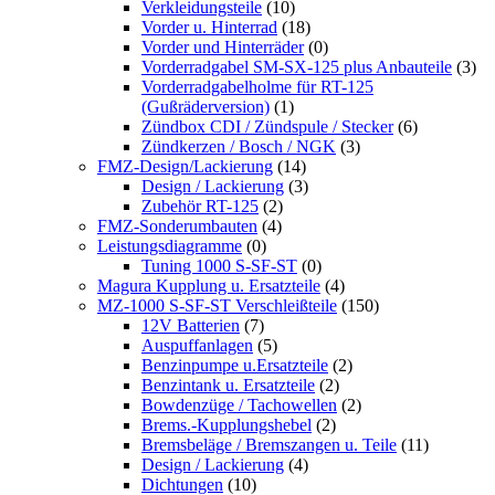
Verkleidungsteile
(10)
Vorder u. Hinterrad
(18)
Vorder und Hinterräder
(0)
Vorderradgabel SM-SX-125 plus Anbauteile
(3)
Vorderradgabelholme für RT-125
(Gußräderversion)
(1)
Zündbox CDI / Zündspule / Stecker
(6)
Zündkerzen / Bosch / NGK
(3)
FMZ-Design/Lackierung
(14)
Design / Lackierung
(3)
Zubehör RT-125
(2)
FMZ-Sonderumbauten
(4)
Leistungsdiagramme
(0)
Tuning 1000 S-SF-ST
(0)
Magura Kupplung u. Ersatzteile
(4)
MZ-1000 S-SF-ST Verschleißteile
(150)
12V Batterien
(7)
Auspuffanlagen
(5)
Benzinpumpe u.Ersatzteile
(2)
Benzintank u. Ersatzteile
(2)
Bowdenzüge / Tachowellen
(2)
Brems.-Kupplungshebel
(2)
Bremsbeläge / Bremszangen u. Teile
(11)
Design / Lackierung
(4)
Dichtungen
(10)