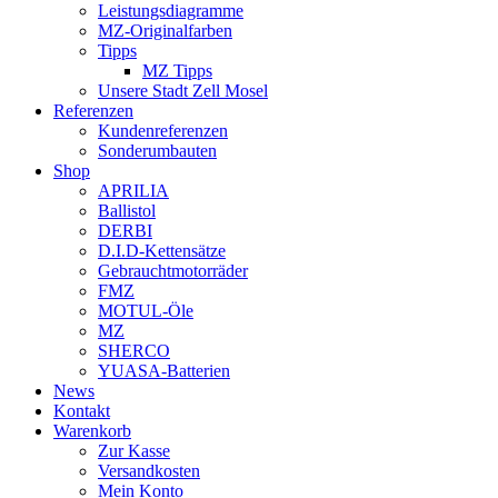
Leistungsdiagramme
MZ-Originalfarben
Tipps
MZ Tipps
Unsere Stadt Zell Mosel
Referenzen
Kundenreferenzen
Sonderumbauten
Shop
APRILIA
Ballistol
DERBI
D.I.D-Kettensätze
Gebrauchtmotorräder
FMZ
MOTUL-Öle
MZ
SHERCO
YUASA-Batterien
News
Kontakt
Warenkorb
Zur Kasse
Versandkosten
Mein Konto