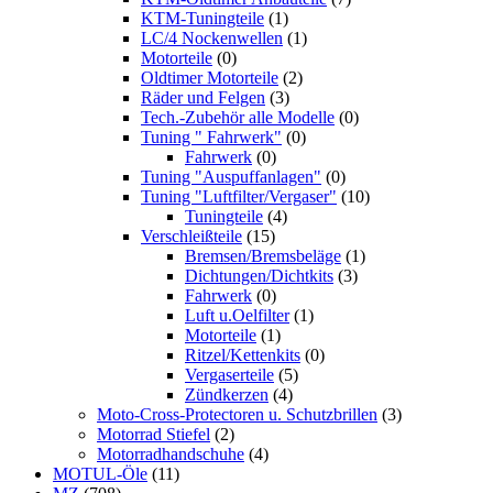
KTM-Tuningteile
(1)
LC/4 Nockenwellen
(1)
Motorteile
(0)
Oldtimer Motorteile
(2)
Räder und Felgen
(3)
Tech.-Zubehör alle Modelle
(0)
Tuning " Fahrwerk"
(0)
Fahrwerk
(0)
Tuning "Auspuffanlagen"
(0)
Tuning "Luftfilter/Vergaser"
(10)
Tuningteile
(4)
Verschleißteile
(15)
Bremsen/Bremsbeläge
(1)
Dichtungen/Dichtkits
(3)
Fahrwerk
(0)
Luft u.Oelfilter
(1)
Motorteile
(1)
Ritzel/Kettenkits
(0)
Vergaserteile
(5)
Zündkerzen
(4)
Moto-Cross-Protectoren u. Schutzbrillen
(3)
Motorrad Stiefel
(2)
Motorradhandschuhe
(4)
MOTUL-Öle
(11)