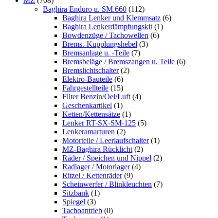
MZ
(708)
Baghira Enduro u. SM.660
(112)
Baghira Lenker und Klemmsatz
(6)
Baghira Lenkerdämpfungskit
(1)
Bowdenzüge / Tachowellen
(6)
Brems.-Kupplungshebel
(3)
Bremsanlage u. -Teile
(7)
Bremsbeläge / Bremszangen u. Teile
(6)
Bremslichtschalter
(2)
Elektro-Bauteile
(6)
Fahrgestellteile
(15)
Filter Benzin/Oel/Luft
(4)
Geschenkartikel
(1)
Ketten/Kettensätze
(1)
Lenker RT-SX-SM-125
(5)
Lenkeramarturen
(2)
Motorteile / Leerlaufschalter
(1)
MZ-Baghira Rücklicht
(2)
Räder / Speichen und Nippel
(2)
Radlager / Motorlager
(4)
Ritzel / Kettenräder
(9)
Scheinwerfer / Blinkleuchten
(7)
Sitzbank
(1)
Spiegel
(3)
Tachoantrieb
(0)