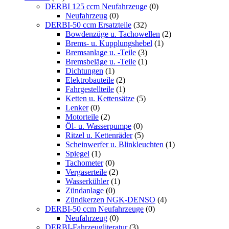
DERBI 125 ccm Neufahrzeuge
(0)
Neufahrzeug
(0)
DERBI-50 ccm Ersatzteile
(32)
Bowdenzüge u. Tachowellen
(2)
Brems- u. Kupplungshebel
(1)
Bremsanlage u. -Teile
(3)
Bremsbeläge u. -Teile
(1)
Dichtungen
(1)
Elektrobauteile
(2)
Fahrgestellteile
(1)
Ketten u. Kettensätze
(5)
Lenker
(0)
Motorteile
(2)
Öl- u. Wasserpumpe
(0)
Ritzel u. Kettenräder
(5)
Scheinwerfer u. Blinkleuchten
(1)
Spiegel
(1)
Tachometer
(0)
Vergaserteile
(2)
Wasserkühler
(1)
Zündanlage
(0)
Zündkerzen NGK-DENSO
(4)
DERBI-50 ccm Neufahrzeuge
(0)
Neufahrzeug
(0)
DERBI-Fahrzeugliteratur
(3)