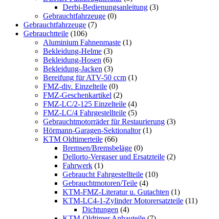
Derbi-Bedienungsanleitung
(3)
Gebrauchtfahrzeuge
(0)
Gebrauchtfahrzeuge
(7)
Gebrauchtteile
(106)
Aluminium Fahnenmaste
(1)
Bekleidung-Helme
(3)
Bekleidung-Hosen
(6)
Bekleidung-Jacken
(3)
Bereifung für ATV-50 ccm
(1)
FMZ-div. Einzelteile
(0)
FMZ-Geschenkartikel
(2)
FMZ-LC/2-125 Einzelteile
(4)
FMZ-LC/4 Fahrgestellteile
(5)
Gebrauchtmotorräder für Restaurierung
(3)
Hörmann-Garagen-Sektionaltor
(1)
KTM Oldtimerteile
(66)
Bremsen/Bremsbeläge
(0)
Dellorto-Vergaser und Ersatzteile
(2)
Fahrwerk
(1)
Gebraucht Fahrgestellteile
(10)
Gebrauchtmotoren/Teile
(4)
KTM-FMZ-Literatur u. Gutachten
(1)
KTM-LC4-1-Zylinder Motorersatzteile
(11)
Dichtungen
(4)
KTM-Oldtimer Anbauteile
(7)