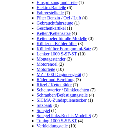
Einspritzung und Teile
(1)
Elektro-Bauteile
(6)
Fahrgestellteile
(7)
Filter Benzin / Oel / Luft
(4)
Gebrauchtfahrzeuge
(1)
Geschenkartikel
(1)
Ketten/Kettensätze
(4)
Kettenoeler für alle Modelle
(0)
Kühler u. Kühlerlüfter
(3)
Kühlerlüfter Formgummi-Satz
(2)
Lenker 1000 S-SF-ST
(10)
Montageständer
(3)
Motorenoel
(2)
Motorteile
(10)
MZ-1000 Diagnosegerät
(1)
Räder und Bereifung
(3)
Ritzel / Kettenräder
(7)
Scheinwerfer / Blinkleuchten
(7)
Schrauben/Befestigungsteile
(4)
SICMA-Zündspulenstecker
(1)
Sitzbank
(0)
Spiegel
(1)
Spiegel links-Rechts Modell S
(2)
Tuning 1000 S-SF-ST
(4)
Verkleidungsteile
(10)