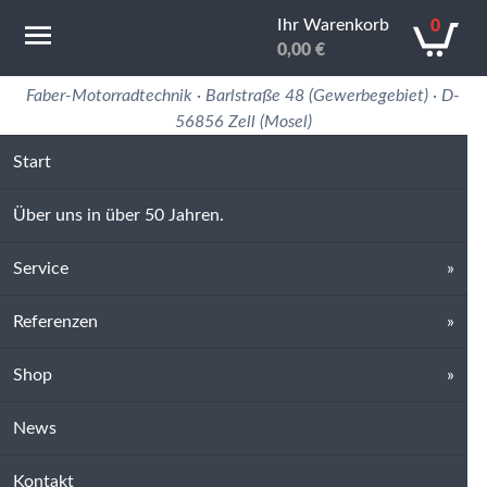
Ihr Warenkorb
0
0,00
€
Motorradtechnik Erfahrung in 50 Jahren
Faber-Motorradtechnik · Barlstraße 48 (Gewerbegebiet) · D-
56856 Zell (Mosel)
Start
Über uns in über 50 Jahren.
Service
Referenzen
Shop
News
Kontakt