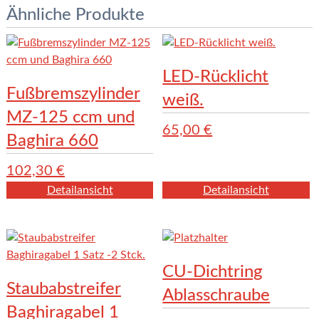
Ähnliche Produkte
LED-Rücklicht
Fußbremszylinder
weiß.
MZ-125 ccm und
65,00
€
Baghira 660
102,30
€
Detailansicht
Detailansicht
CU-Dichtring
Staubabstreifer
Ablasschraube
Baghiragabel 1