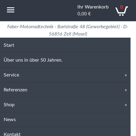
Ihr Warenkorb
0
0,00
€
Motorradtechnik Erfahrung in 50 Jahren
Faber-Motorradtechnik · Barlstraße 48 (Gewerbegebiet) · D-
56856 Zell (Mosel)
Start
Über uns in über 50 Jahren.
Service
Referenzen
Shop
News
Kontakt