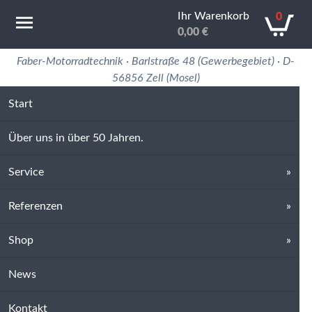
Ihr Warenkorb
0
0,00
€
Motorradtechnik Erfahrung in 50 Jahren
Faber-Motorradtechnik · Barlstraße 48 (Gewerbegebiet) · D-
56856 Zell (Mosel)
Start
Über uns in über 50 Jahren.
Service
Referenzen
Shop
News
Kontakt