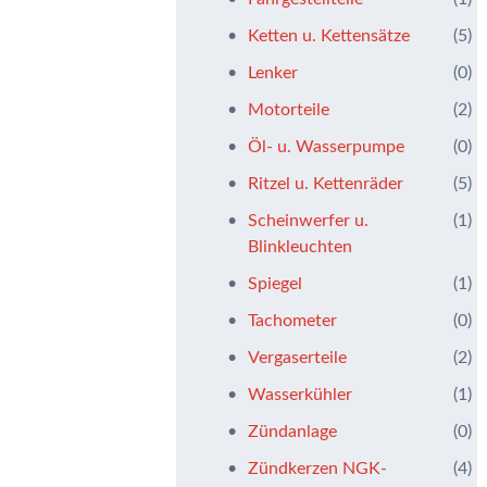
Ketten u. Kettensätze
(5)
Lenker
(0)
Motorteile
(2)
Öl- u. Wasserpumpe
(0)
Ritzel u. Kettenräder
(5)
Scheinwerfer u.
(1)
Blinkleuchten
Spiegel
(1)
Tachometer
(0)
Vergaserteile
(2)
Wasserkühler
(1)
Zündanlage
(0)
Zündkerzen NGK-
(4)