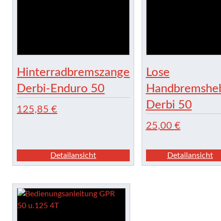
Hinterradbremszange
Lose
Derbi-Enduro 50
Handbremshe
Derbi 50
125,85
€
25,00
€
Detailansicht
Detailansicht