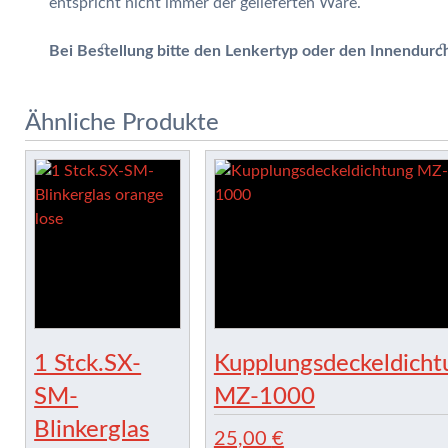
entspricht nicht immer der gelieferten Ware.
Bei Bestellung bitte den Lenkertyp oder den Innendurc
Ähnliche Produkte
1 Stck.SX-
Kupplungsdeckeldicht
SM-
MZ-1000
Blinkerglas
25,00
€