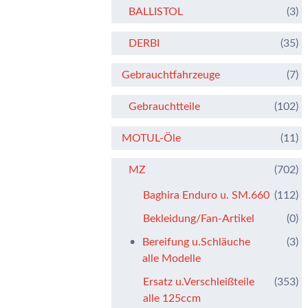
BALLISTOL
(3)
DERBI
(35)
Gebrauchtfahrzeuge
(7)
Gebrauchtteile
(102)
MOTUL-Öle
(11)
MZ
(702)
Baghira Enduro u. SM.660
(112)
Bekleidung/Fan-Artikel
(0)
Bereifung u.Schläuche
(3)
alle Modelle
Ersatz u.Verschleißteile
(353)
alle 125ccm