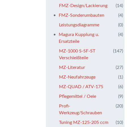
FMZ-Design/Lackierung
(14)
FMZ-Sonderumbauten
(4)
Leistungsdiagramme
(0)
Magura Kupplung u.
(4)
Ersatzteile
MZ-1000 S-SF-ST
(147)
Verschleißteile
MZ-Literatur
(27)
MZ-Neufahrzeuge
(1)
MZ-QUAD / ATV-175
(6)
Pflegemittel / Oele
(9)
Profi-
(20)
Werkzeug/Schrauben
Tuning MZ-125-205 ccm
(10)