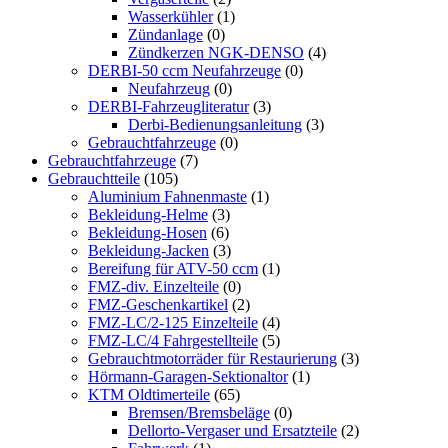
Wasserkühler
(1)
Zündanlage
(0)
Zündkerzen NGK-DENSO
(4)
DERBI-50 ccm Neufahrzeuge
(0)
Neufahrzeug
(0)
DERBI-Fahrzeugliteratur
(3)
Derbi-Bedienungsanleitung
(3)
Gebrauchtfahrzeuge
(0)
Gebrauchtfahrzeuge
(7)
Gebrauchtteile
(105)
Aluminium Fahnenmaste
(1)
Bekleidung-Helme
(3)
Bekleidung-Hosen
(6)
Bekleidung-Jacken
(3)
Bereifung für ATV-50 ccm
(1)
FMZ-div. Einzelteile
(0)
FMZ-Geschenkartikel
(2)
FMZ-LC/2-125 Einzelteile
(4)
FMZ-LC/4 Fahrgestellteile
(5)
Gebrauchtmotorräder für Restaurierung
(3)
Hörmann-Garagen-Sektionaltor
(1)
KTM Oldtimerteile
(65)
Bremsen/Bremsbeläge
(0)
Dellorto-Vergaser und Ersatzteile
(2)