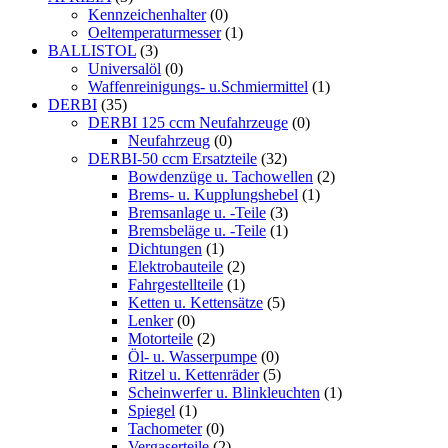
Kennzeichenhalter
(0)
Oeltemperaturmesser
(1)
BALLISTOL
(3)
Universalöl
(0)
Waffenreinigungs- u.Schmiermittel
(1)
DERBI
(35)
DERBI 125 ccm Neufahrzeuge
(0)
Neufahrzeug
(0)
DERBI-50 ccm Ersatzteile
(32)
Bowdenzüge u. Tachowellen
(2)
Brems- u. Kupplungshebel
(1)
Bremsanlage u. -Teile
(3)
Bremsbeläge u. -Teile
(1)
Dichtungen
(1)
Elektrobauteile
(2)
Fahrgestellteile
(1)
Ketten u. Kettensätze
(5)
Lenker
(0)
Motorteile
(2)
Öl- u. Wasserpumpe
(0)
Ritzel u. Kettenräder
(5)
Scheinwerfer u. Blinkleuchten
(1)
Spiegel
(1)
Tachometer
(0)
Vergaserteile
(2)