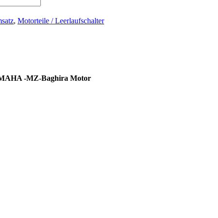
satz
,
Motorteile / Leerlaufschalter
r YAMAHA -MZ-Baghira Motor