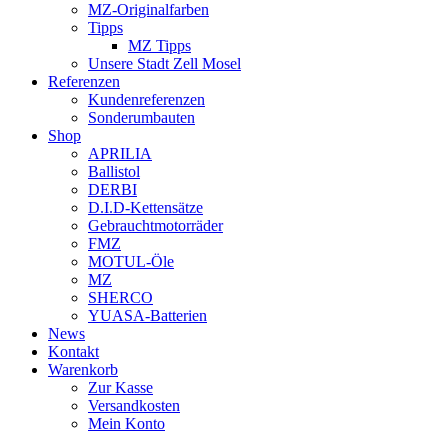
MZ-Originalfarben
Tipps
MZ Tipps
Unsere Stadt Zell Mosel
Referenzen
Kundenreferenzen
Sonderumbauten
Shop
APRILIA
Ballistol
DERBI
D.I.D-Kettensätze
Gebrauchtmotorräder
FMZ
MOTUL-Öle
MZ
SHERCO
YUASA-Batterien
News
Kontakt
Warenkorb
Zur Kasse
Versandkosten
Mein Konto