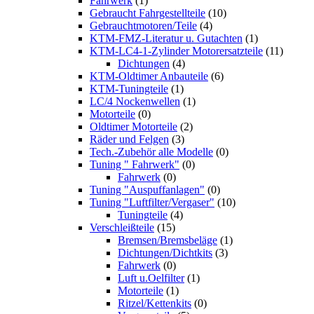
Fahrwerk
(1)
Gebraucht Fahrgestellteile
(10)
Gebrauchtmotoren/Teile
(4)
KTM-FMZ-Literatur u. Gutachten
(1)
KTM-LC4-1-Zylinder Motorersatzteile
(11)
Dichtungen
(4)
KTM-Oldtimer Anbauteile
(6)
KTM-Tuningteile
(1)
LC/4 Nockenwellen
(1)
Motorteile
(0)
Oldtimer Motorteile
(2)
Räder und Felgen
(3)
Tech.-Zubehör alle Modelle
(0)
Tuning " Fahrwerk"
(0)
Fahrwerk
(0)
Tuning "Auspuffanlagen"
(0)
Tuning "Luftfilter/Vergaser"
(10)
Tuningteile
(4)
Verschleißteile
(15)
Bremsen/Bremsbeläge
(1)
Dichtungen/Dichtkits
(3)
Fahrwerk
(0)
Luft u.Oelfilter
(1)
Motorteile
(1)
Ritzel/Kettenkits
(0)