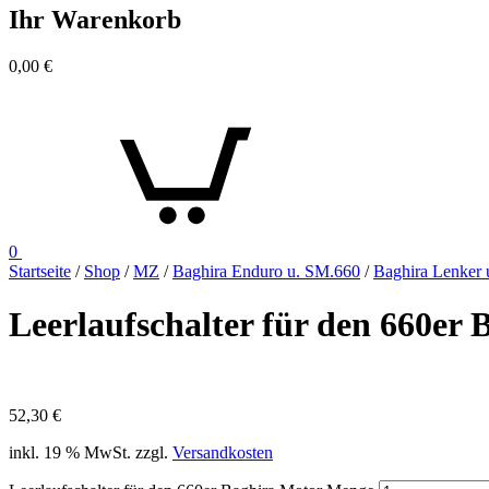
Ihr Warenkorb
0,00
€
0
Startseite
/
Shop
/
MZ
/
Baghira Enduro u. SM.660
/
Baghira Lenker
Leerlaufschalter für den 660er
52,30
€
inkl. 19 % MwSt.
zzgl.
Versandkosten