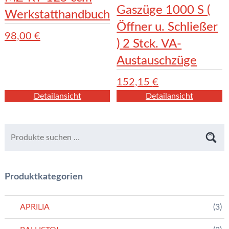
Gaszüge 1000 S (
Werkstatthandbuch
Öffner u. Schließer
98,00
€
) 2 Stck. VA-
Austauschzüge
152,15
€
Detailansicht
Detailansicht
Produktkategorien
APRILIA
(3)