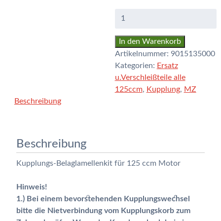
Kupplungs-
Belaglamellen
für
In den Warenkorb
125
Artikelnummer:
9015135000
ccm
Kategorien:
Ersatz
/
u.Verschleißteile alle
Satz
125ccm
,
Kupplung
,
MZ
6
Beschreibung
Stck.
Menge
Beschreibung
Kupplungs-Belaglamellenkit für 125 ccm Motor
Hinweis!
1.) Bei einem bevorstehenden Kupplungswechsel
bitte die Nietverbindung vom Kupplungskorb zum