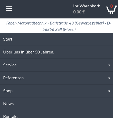
Ihr Warenkorb
0
0,00
€
Motorradtechnik Erfahrung in 50 Jahren
Faber-Motorradtechnik · Barlstraße 48 (Gewerbegebiet) · D-
56856 Zell (Mosel)
Start
Über uns in über 50 Jahren.
Service
Referenzen
Shop
News
Kontakt