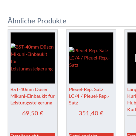
Ähnliche Produkte
BST-40mm Düsen
Pleuel-Rep. Satz
Lan
Mikuni-Einbaukit für
LC/4 / Pleuel-Rep.-
Kur
Leistungssteigerung
Satz
Hub
Kur
69,50
€
351,40
€