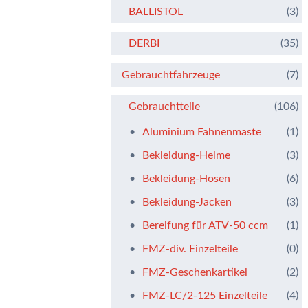
BALLISTOL
(3)
DERBI
(35)
Gebrauchtfahrzeuge
(7)
Gebrauchtteile
(106)
Aluminium Fahnenmaste
(1)
Bekleidung-Helme
(3)
Bekleidung-Hosen
(6)
Bekleidung-Jacken
(3)
Bereifung für ATV-50 ccm
(1)
FMZ-div. Einzelteile
(0)
FMZ-Geschenkartikel
(2)
FMZ-LC/2-125 Einzelteile
(4)