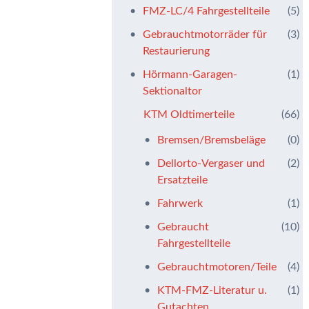
FMZ-LC/4 Fahrgestellteile
(5)
Gebrauchtmotorräder für
(3)
Restaurierung
Hörmann-Garagen-
(1)
Sektionaltor
KTM Oldtimerteile
(66)
Bremsen/Bremsbeläge
(0)
Dellorto-Vergaser und
(2)
Ersatzteile
Fahrwerk
(1)
Gebraucht
(10)
Fahrgestellteile
Gebrauchtmotoren/Teile
(4)
KTM-FMZ-Literatur u.
(1)
Gutachten