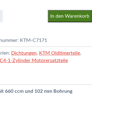
In den Warenkorb
lnummer:
KTM-C7171
ngskit
rien:
Dichtungen
,
KTM Oldtimerteile
,
4-1-Zylinder Motorersatzteile
 mit 660 ccm und 102 mm Bohrung