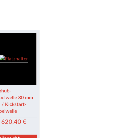
ghub-
belwelle 80 mm
 / Kickstart-
belwelle
620,40
€