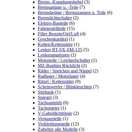
Brems.-Kupplungshebel
(3)
Bremsanlage u. -Teile
(7)
Bremsbeläge / Bremszangen u. Teile
(6)
Bremslichtschalter
(2)
Elektro-Bauteile
(6)
Fahrgestellteile
(15)
Filter Benzin/Oel/Luft
(4)
Geschenkartikel
(1)
Ketten/Kettensätze
(1)
Lenker RT-SX-SM-125
(5)
Lenkeramarturen
(2)
Motorteile / Leerlaufschalter
(1)
MZ-Baghira Rücklicht
(2)
Räder / Speichen und Nippel
(2)
Radlager / Motorlager
(4)
Ritzel / Kettenräder
(9)
Scheinwerfer / Blinkleuchten
(7)
Sitzbank
(1)
Spiegel
(3)
Tachoantrieb
(0)
Tachometer
(1)
V-Gabeldichtringe
(2)
Vergaserteile
(1)
Verkleidungsteile
(12)
Zubehör alle Modelle
(3)