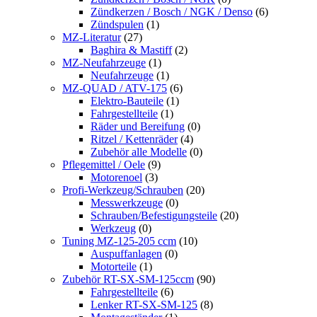
Zündkerzen / Bosch / NGK / Denso
(6)
Zündspulen
(1)
MZ-Literatur
(27)
Baghira & Mastiff
(2)
MZ-Neufahrzeuge
(1)
Neufahrzeuge
(1)
MZ-QUAD / ATV-175
(6)
Elektro-Bauteile
(1)
Fahrgestellteile
(1)
Räder und Bereifung
(0)
Ritzel / Kettenräder
(4)
Zubehör alle Modelle
(0)
Pflegemittel / Oele
(9)
Motorenoel
(3)
Profi-Werkzeug/Schrauben
(20)
Messwerkzeuge
(0)
Schrauben/Befestigungsteile
(20)
Werkzeug
(0)
Tuning MZ-125-205 ccm
(10)
Auspuffanlagen
(0)
Motorteile
(1)
Zubehör RT-SX-SM-125ccm
(90)
Fahrgestellteile
(6)
Lenker RT-SX-SM-125
(8)