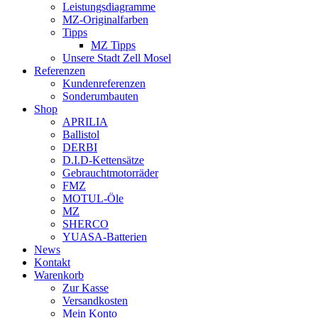
Leistungsdiagramme
MZ-Originalfarben
Tipps
MZ Tipps
Unsere Stadt Zell Mosel
Referenzen
Kundenreferenzen
Sonderumbauten
Shop
APRILIA
Ballistol
DERBI
D.I.D-Kettensätze
Gebrauchtmotorräder
FMZ
MOTUL-Öle
MZ
SHERCO
YUASA-Batterien
News
Kontakt
Warenkorb
Zur Kasse
Versandkosten
Mein Konto