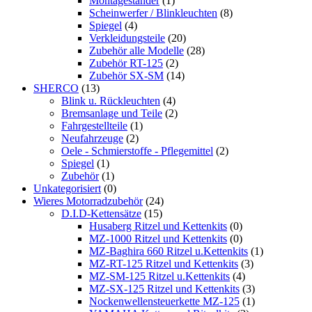
Montageständer
(1)
Scheinwerfer / Blinkleuchten
(8)
Spiegel
(4)
Verkleidungsteile
(20)
Zubehör alle Modelle
(28)
Zubehör RT-125
(2)
Zubehör SX-SM
(14)
SHERCO
(13)
Blink u. Rückleuchten
(4)
Bremsanlage und Teile
(2)
Fahrgestellteile
(1)
Neufahrzeuge
(2)
Oele - Schmierstoffe - Pflegemittel
(2)
Spiegel
(1)
Zubehör
(1)
Unkategorisiert
(0)
Wieres Motorradzubehör
(24)
D.I.D-Kettensätze
(15)
Husaberg Ritzel und Kettenkits
(0)
MZ-1000 Ritzel und Kettenkits
(0)
MZ-Baghira 660 Ritzel u.Kettenkits
(1)
MZ-RT-125 Ritzel und Kettenkits
(3)
MZ-SM-125 Ritzel u.Kettenkits
(4)
MZ-SX-125 Ritzel und Kettenkits
(3)
Nockenwellensteuerkette MZ-125
(1)