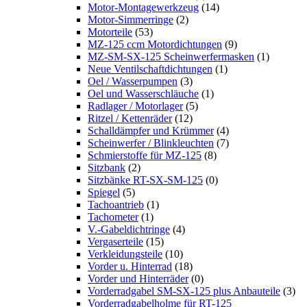
Motor-Montagewerkzeug
(14)
Motor-Simmerringe
(2)
Motorteile
(53)
MZ-125 ccm Motordichtungen
(9)
MZ-SM-SX-125 Scheinwerfermasken
(1)
Neue Ventilschaftdichtungen
(1)
Oel / Wasserpumpen
(3)
Oel und Wasserschläuche
(1)
Radlager / Motorlager
(5)
Ritzel / Kettenräder
(12)
Schalldämpfer und Krümmer
(4)
Scheinwerfer / Blinkleuchten
(7)
Schmierstoffe für MZ-125
(8)
Sitzbank
(2)
Sitzbänke RT-SX-SM-125
(0)
Spiegel
(5)
Tachoantrieb
(1)
Tachometer
(1)
V.-Gabeldichtringe
(4)
Vergaserteile
(15)
Verkleidungsteile
(10)
Vorder u. Hinterrad
(18)
Vorder und Hinterräder
(0)
Vorderradgabel SM-SX-125 plus Anbauteile
(3)
Vorderradgabelholme für RT-125