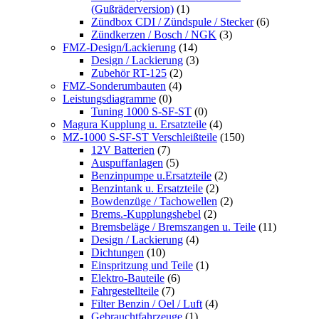
(Gußräderversion)
(1)
Zündbox CDI / Zündspule / Stecker
(6)
Zündkerzen / Bosch / NGK
(3)
FMZ-Design/Lackierung
(14)
Design / Lackierung
(3)
Zubehör RT-125
(2)
FMZ-Sonderumbauten
(4)
Leistungsdiagramme
(0)
Tuning 1000 S-SF-ST
(0)
Magura Kupplung u. Ersatzteile
(4)
MZ-1000 S-SF-ST Verschleißteile
(150)
12V Batterien
(7)
Auspuffanlagen
(5)
Benzinpumpe u.Ersatzteile
(2)
Benzintank u. Ersatzteile
(2)
Bowdenzüge / Tachowellen
(2)
Brems.-Kupplungshebel
(2)
Bremsbeläge / Bremszangen u. Teile
(11)
Design / Lackierung
(4)
Dichtungen
(10)
Einspritzung und Teile
(1)
Elektro-Bauteile
(6)
Fahrgestellteile
(7)
Filter Benzin / Oel / Luft
(4)
Gebrauchtfahrzeuge
(1)