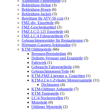
Aluminium Fahnenmaste
(1)
Bekleidung-Helme
(3)
Bekleidung-Hosen
(6)
Bekleidung-Jacken
(3)
Bereifung für ATV-50 ccm
(1)
FMZ-div. Einzelteile
(0)
FMZ-Geschenkartikel
(2)
FMZ-LC/2-125 Einzelteile
(4)
FMZ-LC/4 Fahrgestellteile
(5)
Gebrauchtmotorräder für Restaurierung
(3)
Hörmann-Garagen-Sektionaltor
(1)
KTM Oldtimerteile
(66)
Bremsen/Bremsbeläge
(0)
Dellorto-Vergaser und Ersatzteile
(2)
Fahrwerk
(1)
Gebraucht Fahrgestellteile
(10)
Gebrauchtmotoren/Teile
(4)
KTM-FMZ-Literatur u. Gutachten
(1)
KTM-LC4-1-Zylinder Motorersatzteile
(11)
Dichtungen
(4)
KTM-Oldtimer Anbauteile
(7)
KTM-Tuningteile
(1)
LC/4 Nockenwellen
(1)
Motorteile
(0)
Oldtimer Motorteile
(2)