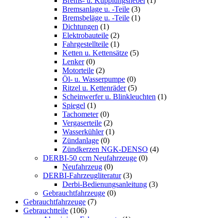
Brems- u. Kupplungshebel
(1)
Bremsanlage u. -Teile
(3)
Bremsbeläge u. -Teile
(1)
Dichtungen
(1)
Elektrobauteile
(2)
Fahrgestellteile
(1)
Ketten u. Kettensätze
(5)
Lenker
(0)
Motorteile
(2)
Öl- u. Wasserpumpe
(0)
Ritzel u. Kettenräder
(5)
Scheinwerfer u. Blinkleuchten
(1)
Spiegel
(1)
Tachometer
(0)
Vergaserteile
(2)
Wasserkühler
(1)
Zündanlage
(0)
Zündkerzen NGK-DENSO
(4)
DERBI-50 ccm Neufahrzeuge
(0)
Neufahrzeug
(0)
DERBI-Fahrzeugliteratur
(3)
Derbi-Bedienungsanleitung
(3)
Gebrauchtfahrzeuge
(0)
Gebrauchtfahrzeuge
(7)
Gebrauchtteile
(106)