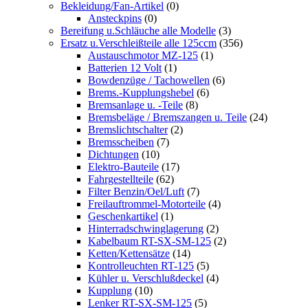
Bekleidung/Fan-Artikel
(0)
Ansteckpins
(0)
Bereifung u.Schläuche alle Modelle
(3)
Ersatz u.Verschleißteile alle 125ccm
(356)
Austauschmotor MZ-125
(1)
Batterien 12 Volt
(1)
Bowdenzüge / Tachowellen
(6)
Brems.-Kupplungshebel
(6)
Bremsanlage u. -Teile
(8)
Bremsbeläge / Bremszangen u. Teile
(24)
Bremslichtschalter
(2)
Bremsscheiben
(7)
Dichtungen
(10)
Elektro-Bauteile
(17)
Fahrgestellteile
(62)
Filter Benzin/Oel/Luft
(7)
Freilauftrommel-Motorteile
(4)
Geschenkartikel
(1)
Hinterradschwinglagerung
(2)
Kabelbaum RT-SX-SM-125
(2)
Ketten/Kettensätze
(14)
Kontrolleuchten RT-125
(5)
Kühler u. Verschlußdeckel
(4)
Kupplung
(10)
Lenker RT-SX-SM-125
(5)