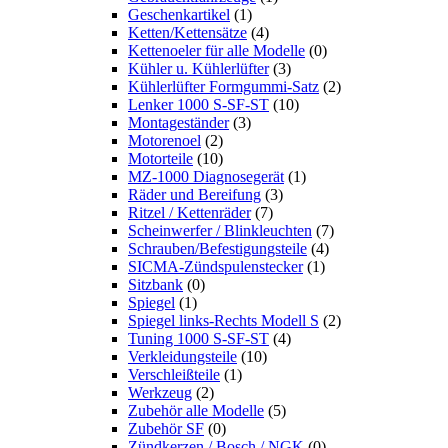
Geschenkartikel
(1)
Ketten/Kettensätze
(4)
Kettenoeler für alle Modelle
(0)
Kühler u. Kühlerlüfter
(3)
Kühlerlüfter Formgummi-Satz
(2)
Lenker 1000 S-SF-ST
(10)
Montageständer
(3)
Motorenoel
(2)
Motorteile
(10)
MZ-1000 Diagnosegerät
(1)
Räder und Bereifung
(3)
Ritzel / Kettenräder
(7)
Scheinwerfer / Blinkleuchten
(7)
Schrauben/Befestigungsteile
(4)
SICMA-Zündspulenstecker
(1)
Sitzbank
(0)
Spiegel
(1)
Spiegel links-Rechts Modell S
(2)
Tuning 1000 S-SF-ST
(4)
Verkleidungsteile
(10)
Verschleißteile
(1)
Werkzeug
(2)
Zubehör alle Modelle
(5)
Zubehör SF
(0)
Zündkerzen / Bosch / NGK
(0)