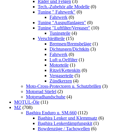
Räder und Felgen
(3)
Tech.-Zubehör alle Modelle
(0)
Tuning " Fahrwerk"
(0)
Fahrwerk
(0)
Tuning "Auspuffanlagen"
(0)
Tuning "Luftfilter/Vergaser"
(10)
Tuningteile
(4)
Verschleißteile
(15)
Bremsen/Bremsbeläge
(1)
Dichtungen/Dichtkits
(3)
Fahrwerk
(0)
Luft u.Oelfilter
(1)
Motorteile
(1)
Ritzel/Kettenkits
(0)
Vergaserteile
(5)
Zündkerzen
(4)
Moto-Cross-Protectoren u. Schutzbrillen
(3)
Motorrad Stiefel
(2)
Motorradhandschuhe
(4)
MOTUL-Öle
(11)
MZ
(708)
Baghira Enduro u. SM.660
(112)
Baghira Lenker und Klemmsatz
(6)
Baghira Lenkerdämpfungskit
(1)
Bowdenzüge / Tachowellen
(6)