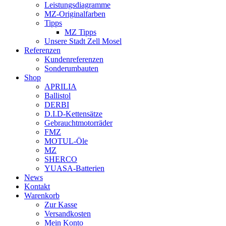
Leistungsdiagramme
MZ-Originalfarben
Tipps
MZ Tipps
Unsere Stadt Zell Mosel
Referenzen
Kundenreferenzen
Sonderumbauten
Shop
APRILIA
Ballistol
DERBI
D.I.D-Kettensätze
Gebrauchtmotorräder
FMZ
MOTUL-Öle
MZ
SHERCO
YUASA-Batterien
News
Kontakt
Warenkorb
Zur Kasse
Versandkosten
Mein Konto