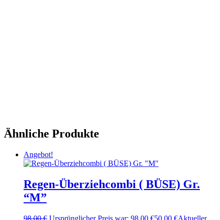
Ähnliche Produkte
Angebot!
Regen-Überziehcombi ( BÜSE) Gr.
“M”
98,00
€
Ursprünglicher Preis war: 98,00 €
50,00
€
Aktueller