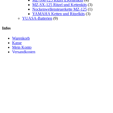
MZ-SM-125 Ritzel u.Kettenkits
(4)
MZ-SX-125 Ritzel und Kettenkits
(3)
Nockenwellensteuerkette MZ-125
(1)
YAMAHA Ketten und Ritzelkits
(3)
YUASA-Batterien
(9)
Infos
Warenkorb
Kasse
Mein Konto
Versandkosten
AGB
Widerrufsrecht
Datenschutzerklärung
Impressum
Datenschutz