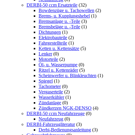
DERBI-50 ccm Ersatzteile
(32)
Bowdenzüge u. Tachowellen
(2)
Brems- u. Kupplungshebel
(1)
Bremsanlage u. -Teile
(3)
Bremsbeläge u. -Teile
(1)
Dichtungen
(1)
Elektrobauteile
(2)
Fahrgestellteile
(1)
Ketten u. Kettensätze
(5)
Lenker
(0)
Motorteile
(2)
Öl- u. Wasserpumpe
(0)
Ritzel u. Kettenräder
(5)
Scheinwerfer u. Blinkleuchten
(1)
Spiegel
(1)
Tachometer
(0)
Vergaserteile
(2)
Wasserkühler
(1)
Zündanlage
(0)
Zündkerzen NGK-DENSO
(4)
DERBI-50 ccm Neufahrzeuge
(0)
Neufahrzeug
(0)
DERBI-Fahrzeugliteratur
(3)
Derbi-Bedienungsanleitung
(3)