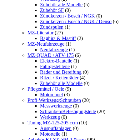
Zubehör alle Modelle
(5)
Zubehör SF
(0)
Zündkerzen / Bosch / NGK
(0)
Zündkerzen / Bosch / NGK / Denso
(6)
Zündspulen
(1)
MZ-Literatur
(27)
Baghira & Mastiff
(2)
MZ-Neufahrzeuge
(1)
Neufahrzeuge
(1)
MZ-QUAD / ATV-175
(6)
Elektro-Bauteile
(1)
Fahrgestellteile
(1)
Räder und Bereifung
(0)
Ritzel / Kettenräder
(4)
Zubehör alle Modelle
(0)
Pflegemittel / Oele
(9)
Motorenoel
(3)
Profi-Werkzeug/Schrauben
(20)
Messwerkzeuge
(0)
Schrauben/Befestigungsteile
(20)
Werkzeug
(0)
Tuning MZ-125-205 ccm
(10)
Auspuffanlagen
(0)
Motorteile
(1)
Zubehör RT-SX-SM-125ccm
(90)