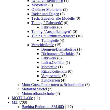
LC/4 Nockenwellen
(1)
Motorteile
(0)
Oldtimer Motorteile
(2)
Räder und Felgen
(3)
Tech.-Zubehör alle Modelle
(0)
Tuning " Fahrwerk"
(0)
Fahrwerk
(0)
Tuning "Auspuffanlagen"
(0)
Tuning "Luftfilter/Vergaser"
(10)
Tuningteile
(4)
Verschleißteile
(15)
Bremsen/Bremsbeläge
(1)
Dichtungen/Dichtkits
(3)
Fahrwerk
(0)
Luft u.Oelfilter
(1)
Motorteile
(1)
Ritzel/Kettenkits
(0)
Vergaserteile
(5)
Zündkerzen
(4)
Moto-Cross-Protectoren u. Schutzbrillen
(3)
Motorrad Stiefel
(2)
Motorradhandschuhe
(4)
MOTUL-Öle
(11)
MZ
(708)
Baghira Enduro u. SM.660
(112)