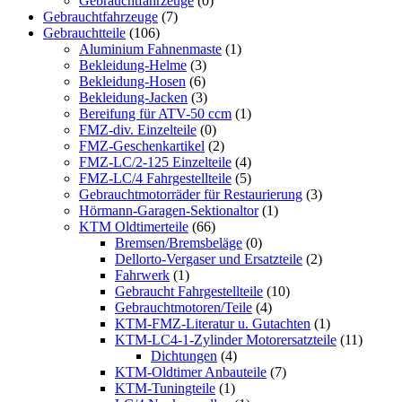
Gebrauchtfahrzeuge
(0)
Gebrauchtfahrzeuge
(7)
Gebrauchtteile
(106)
Aluminium Fahnenmaste
(1)
Bekleidung-Helme
(3)
Bekleidung-Hosen
(6)
Bekleidung-Jacken
(3)
Bereifung für ATV-50 ccm
(1)
FMZ-div. Einzelteile
(0)
FMZ-Geschenkartikel
(2)
FMZ-LC/2-125 Einzelteile
(4)
FMZ-LC/4 Fahrgestellteile
(5)
Gebrauchtmotorräder für Restaurierung
(3)
Hörmann-Garagen-Sektionaltor
(1)
KTM Oldtimerteile
(66)
Bremsen/Bremsbeläge
(0)
Dellorto-Vergaser und Ersatzteile
(2)
Fahrwerk
(1)
Gebraucht Fahrgestellteile
(10)
Gebrauchtmotoren/Teile
(4)
KTM-FMZ-Literatur u. Gutachten
(1)
KTM-LC4-1-Zylinder Motorersatzteile
(11)
Dichtungen
(4)
KTM-Oldtimer Anbauteile
(7)
KTM-Tuningteile
(1)