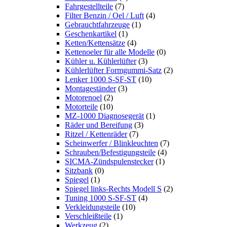
Fahrgestellteile
(7)
Filter Benzin / Oel / Luft
(4)
Gebrauchtfahrzeuge
(1)
Geschenkartikel
(1)
Ketten/Kettensätze
(4)
Kettenoeler für alle Modelle
(0)
Kühler u. Kühlerlüfter
(3)
Kühlerlüfter Formgummi-Satz
(2)
Lenker 1000 S-SF-ST
(10)
Montageständer
(3)
Motorenoel
(2)
Motorteile
(10)
MZ-1000 Diagnosegerät
(1)
Räder und Bereifung
(3)
Ritzel / Kettenräder
(7)
Scheinwerfer / Blinkleuchten
(7)
Schrauben/Befestigungsteile
(4)
SICMA-Zündspulenstecker
(1)
Sitzbank
(0)
Spiegel
(1)
Spiegel links-Rechts Modell S
(2)
Tuning 1000 S-SF-ST
(4)
Verkleidungsteile
(10)
Verschleißteile
(1)
Werkzeug
(2)