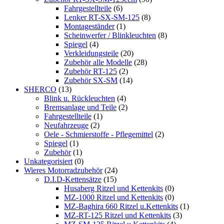
Fahrgestellteile
(6)
Lenker RT-SX-SM-125
(8)
Montageständer
(1)
Scheinwerfer / Blinkleuchten
(8)
Spiegel
(4)
Verkleidungsteile
(20)
Zubehör alle Modelle
(28)
Zubehör RT-125
(2)
Zubehör SX-SM
(14)
SHERCO
(13)
Blink u. Rückleuchten
(4)
Bremsanlage und Teile
(2)
Fahrgestellteile
(1)
Neufahrzeuge
(2)
Oele - Schmierstoffe - Pflegemittel
(2)
Spiegel
(1)
Zubehör
(1)
Unkategorisiert
(0)
Wieres Motorradzubehör
(24)
D.I.D-Kettensätze
(15)
Husaberg Ritzel und Kettenkits
(0)
MZ-1000 Ritzel und Kettenkits
(0)
MZ-Baghira 660 Ritzel u.Kettenkits
(1)
MZ-RT-125 Ritzel und Kettenkits
(3)