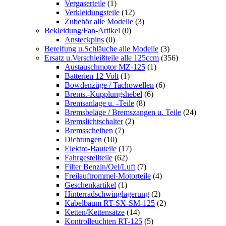
Vergaserteile
(1)
Verkleidungsteile
(12)
Zubehör alle Modelle
(3)
Bekleidung/Fan-Artikel
(0)
Ansteckpins
(0)
Bereifung u.Schläuche alle Modelle
(3)
Ersatz u.Verschleißteile alle 125ccm
(356)
Austauschmotor MZ-125
(1)
Batterien 12 Volt
(1)
Bowdenzüge / Tachowellen
(6)
Brems.-Kupplungshebel
(6)
Bremsanlage u. -Teile
(8)
Bremsbeläge / Bremszangen u. Teile
(24)
Bremslichtschalter
(2)
Bremsscheiben
(7)
Dichtungen
(10)
Elektro-Bauteile
(17)
Fahrgestellteile
(62)
Filter Benzin/Oel/Luft
(7)
Freilauftrommel-Motorteile
(4)
Geschenkartikel
(1)
Hinterradschwinglagerung
(2)
Kabelbaum RT-SX-SM-125
(2)
Ketten/Kettensätze
(14)
Kontrolleuchten RT-125
(5)