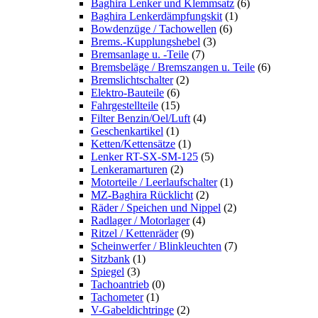
Baghira Lenker und Klemmsatz
(6)
Baghira Lenkerdämpfungskit
(1)
Bowdenzüge / Tachowellen
(6)
Brems.-Kupplungshebel
(3)
Bremsanlage u. -Teile
(7)
Bremsbeläge / Bremszangen u. Teile
(6)
Bremslichtschalter
(2)
Elektro-Bauteile
(6)
Fahrgestellteile
(15)
Filter Benzin/Oel/Luft
(4)
Geschenkartikel
(1)
Ketten/Kettensätze
(1)
Lenker RT-SX-SM-125
(5)
Lenkeramarturen
(2)
Motorteile / Leerlaufschalter
(1)
MZ-Baghira Rücklicht
(2)
Räder / Speichen und Nippel
(2)
Radlager / Motorlager
(4)
Ritzel / Kettenräder
(9)
Scheinwerfer / Blinkleuchten
(7)
Sitzbank
(1)
Spiegel
(3)
Tachoantrieb
(0)
Tachometer
(1)
V-Gabeldichtringe
(2)