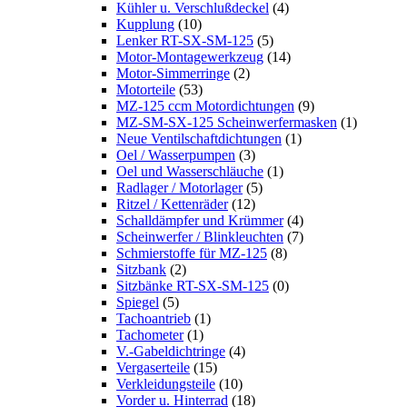
Kühler u. Verschlußdeckel
(4)
Kupplung
(10)
Lenker RT-SX-SM-125
(5)
Motor-Montagewerkzeug
(14)
Motor-Simmerringe
(2)
Motorteile
(53)
MZ-125 ccm Motordichtungen
(9)
MZ-SM-SX-125 Scheinwerfermasken
(1)
Neue Ventilschaftdichtungen
(1)
Oel / Wasserpumpen
(3)
Oel und Wasserschläuche
(1)
Radlager / Motorlager
(5)
Ritzel / Kettenräder
(12)
Schalldämpfer und Krümmer
(4)
Scheinwerfer / Blinkleuchten
(7)
Schmierstoffe für MZ-125
(8)
Sitzbank
(2)
Sitzbänke RT-SX-SM-125
(0)
Spiegel
(5)
Tachoantrieb
(1)
Tachometer
(1)
V.-Gabeldichtringe
(4)
Vergaserteile
(15)
Verkleidungsteile
(10)
Vorder u. Hinterrad
(18)