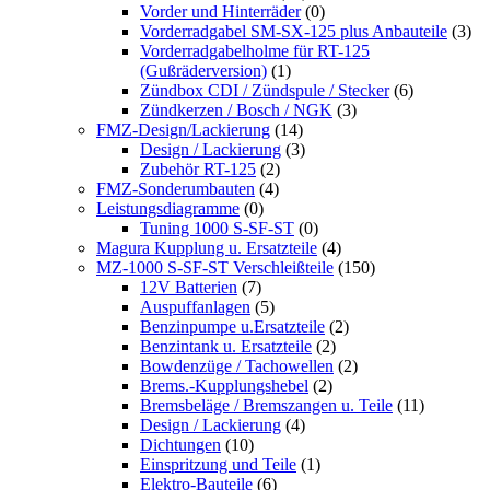
Vorder und Hinterräder
(0)
Vorderradgabel SM-SX-125 plus Anbauteile
(3)
Vorderradgabelholme für RT-125
(Gußräderversion)
(1)
Zündbox CDI / Zündspule / Stecker
(6)
Zündkerzen / Bosch / NGK
(3)
FMZ-Design/Lackierung
(14)
Design / Lackierung
(3)
Zubehör RT-125
(2)
FMZ-Sonderumbauten
(4)
Leistungsdiagramme
(0)
Tuning 1000 S-SF-ST
(0)
Magura Kupplung u. Ersatzteile
(4)
MZ-1000 S-SF-ST Verschleißteile
(150)
12V Batterien
(7)
Auspuffanlagen
(5)
Benzinpumpe u.Ersatzteile
(2)
Benzintank u. Ersatzteile
(2)
Bowdenzüge / Tachowellen
(2)
Brems.-Kupplungshebel
(2)
Bremsbeläge / Bremszangen u. Teile
(11)
Design / Lackierung
(4)
Dichtungen
(10)
Einspritzung und Teile
(1)
Elektro-Bauteile
(6)