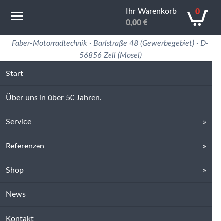
Ihr Warenkorb
0
0,00
€
Motorradtechnik Erfahrung in 50 Jahren
Faber-Motorradtechnik · Barlstraße 48 (Gewerbegebiet) · D-
56856 Zell (Mosel)
Start
Über uns in über 50 Jahren.
Service
Referenzen
Shop
News
Kontakt