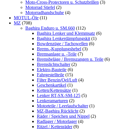
Moto-Cross-Protectoren u. Schutzbrillen
(3)
Motorrad Stiefel
(2)
Motorradhandschuhe
(4)
MOTUL-Öle
(11)
MZ
(708)
Baghira Enduro u. SM.660
(112)
Baghira Lenker und Klemmsatz
(6)
Baghira Lenkerdämpfungskit
(1)
Bowdenzüge / Tachowellen
(6)
Brems.-Kupplungshebel
(3)
Bremsanlage u. -Teile
(7)
Bremsbeläge / Bremszangen u. Teile
(6)
Bremslichtschalter
(2)
Elektro-Bauteile
(6)
Fahrgestellteile
(15)
Filter Benzin/Oel/Luft
(4)
Geschenkartikel
(1)
Ketten/Kettensätze
(1)
Lenker RT-SX-SM-125
(5)
Lenkeramarturen
(2)
Motorteile / Leerlaufschalter
(1)
MZ-Baghira Rücklicht
(2)
Räder / Speichen und Nippel
(2)
Radlager / Motorlager
(4)
Ritzel / Kettenräder
(9)