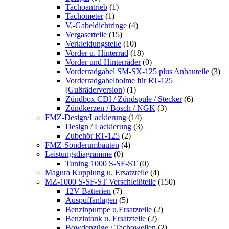
Tachoantrieb
(1)
Tachometer
(1)
V.-Gabeldichtringe
(4)
Vergaserteile
(15)
Verkleidungsteile
(10)
Vorder u. Hinterrad
(18)
Vorder und Hinterräder
(0)
Vorderradgabel SM-SX-125 plus Anbauteile
(3)
Vorderradgabelholme für RT-125
(Gußräderversion)
(1)
Zündbox CDI / Zündspule / Stecker
(6)
Zündkerzen / Bosch / NGK
(3)
FMZ-Design/Lackierung
(14)
Design / Lackierung
(3)
Zubehör RT-125
(2)
FMZ-Sonderumbauten
(4)
Leistungsdiagramme
(0)
Tuning 1000 S-SF-ST
(0)
Magura Kupplung u. Ersatzteile
(4)
MZ-1000 S-SF-ST Verschleißteile
(150)
12V Batterien
(7)
Auspuffanlagen
(5)
Benzinpumpe u.Ersatzteile
(2)
Benzintank u. Ersatzteile
(2)
Bowdenzüge / Tachowellen
(2)