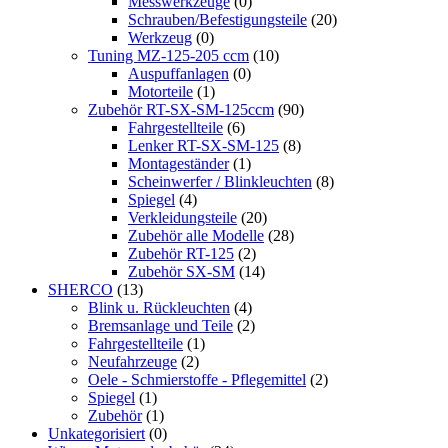
Messwerkzeuge
(0)
Schrauben/Befestigungsteile
(20)
Werkzeug
(0)
Tuning MZ-125-205 ccm
(10)
Auspuffanlagen
(0)
Motorteile
(1)
Zubehör RT-SX-SM-125ccm
(90)
Fahrgestellteile
(6)
Lenker RT-SX-SM-125
(8)
Montageständer
(1)
Scheinwerfer / Blinkleuchten
(8)
Spiegel
(4)
Verkleidungsteile
(20)
Zubehör alle Modelle
(28)
Zubehör RT-125
(2)
Zubehör SX-SM
(14)
SHERCO
(13)
Blink u. Rückleuchten
(4)
Bremsanlage und Teile
(2)
Fahrgestellteile
(1)
Neufahrzeuge
(2)
Oele - Schmierstoffe - Pflegemittel
(2)
Spiegel
(1)
Zubehör
(1)
Unkategorisiert
(0)