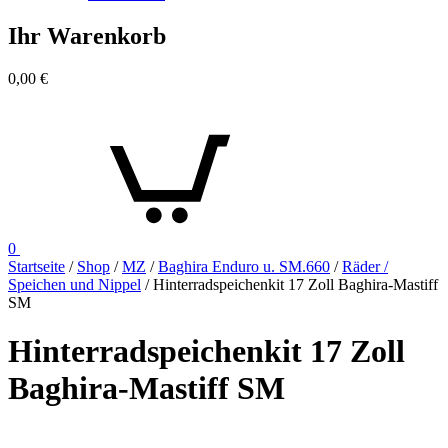
Ihr Warenkorb
0,00
€
0
Startseite
/
Shop
/
MZ
/
Baghira Enduro u. SM.660
/
Räder /
Speichen und Nippel
/ Hinterradspeichenkit 17 Zoll Baghira-Mastiff
SM
Hinterradspeichenkit 17 Zoll
Baghira-Mastiff SM