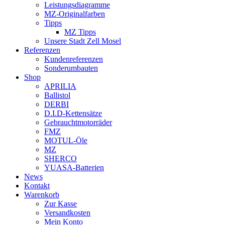
Leistungsdiagramme
MZ-Originalfarben
Tipps
MZ Tipps
Unsere Stadt Zell Mosel
Referenzen
Kundenreferenzen
Sonderumbauten
Shop
APRILIA
Ballistol
DERBI
D.I.D-Kettensätze
Gebrauchtmotorräder
FMZ
MOTUL-Öle
MZ
SHERCO
YUASA-Batterien
News
Kontakt
Warenkorb
Zur Kasse
Versandkosten
Mein Konto