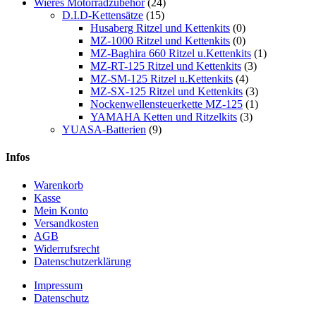
Wieres Motorradzubehör
(24)
D.I.D-Kettensätze
(15)
Husaberg Ritzel und Kettenkits
(0)
MZ-1000 Ritzel und Kettenkits
(0)
MZ-Baghira 660 Ritzel u.Kettenkits
(1)
MZ-RT-125 Ritzel und Kettenkits
(3)
MZ-SM-125 Ritzel u.Kettenkits
(4)
MZ-SX-125 Ritzel und Kettenkits
(3)
Nockenwellensteuerkette MZ-125
(1)
YAMAHA Ketten und Ritzelkits
(3)
YUASA-Batterien
(9)
Infos
Warenkorb
Kasse
Mein Konto
Versandkosten
AGB
Widerrufsrecht
Datenschutzerklärung
Impressum
Datenschutz