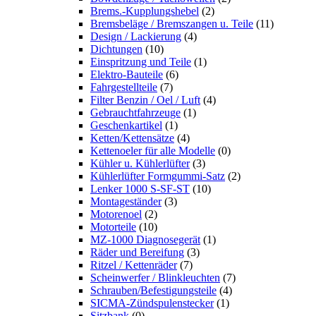
Brems.-Kupplungshebel
(2)
Bremsbeläge / Bremszangen u. Teile
(11)
Design / Lackierung
(4)
Dichtungen
(10)
Einspritzung und Teile
(1)
Elektro-Bauteile
(6)
Fahrgestellteile
(7)
Filter Benzin / Oel / Luft
(4)
Gebrauchtfahrzeuge
(1)
Geschenkartikel
(1)
Ketten/Kettensätze
(4)
Kettenoeler für alle Modelle
(0)
Kühler u. Kühlerlüfter
(3)
Kühlerlüfter Formgummi-Satz
(2)
Lenker 1000 S-SF-ST
(10)
Montageständer
(3)
Motorenoel
(2)
Motorteile
(10)
MZ-1000 Diagnosegerät
(1)
Räder und Bereifung
(3)
Ritzel / Kettenräder
(7)
Scheinwerfer / Blinkleuchten
(7)
Schrauben/Befestigungsteile
(4)
SICMA-Zündspulenstecker
(1)
Sitzbank
(0)