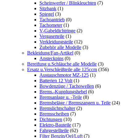
Scheinwerfer / Blinkleuchten
(7)
Sitzbank
(1)
Spiegel
(3)
Tachoantrieb
(0)
Tachometer
(1)
V-Gabeldichtringe
(2)
Vergaserteile
(1)
Verkleidungsteile
(12)
Zubehör alle Modelle
(3)
Bekleidung/Fan-Artikel
(0)
Ansteckpins
(0)
Bereifung u.Schläuche alle Modelle
(3)
Ersatz u.Verschleißteile alle 125ccm
(356)
Austauschmotor MZ-125
(1)
Batterien 12 Volt
(1)
Bowdenzüge / Tachowellen
(6)
Brems.-Kupplungshebel
(6)
Bremsanlage u. -Teile
(8)
Bremsbeläge / Bremszangen u. Teile
(24)
Bremslichtschalter
(2)
Bremsscheiben
(7)
Dichtungen
(10)
Elektro-Bauteile
(17)
Fahrgestellteile
(62)
Filter Benzin/Oel/Luft
(7)