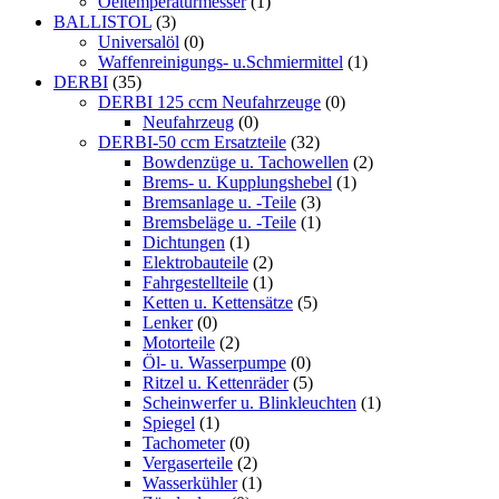
Oeltemperaturmesser
(1)
BALLISTOL
(3)
Universalöl
(0)
Waffenreinigungs- u.Schmiermittel
(1)
DERBI
(35)
DERBI 125 ccm Neufahrzeuge
(0)
Neufahrzeug
(0)
DERBI-50 ccm Ersatzteile
(32)
Bowdenzüge u. Tachowellen
(2)
Brems- u. Kupplungshebel
(1)
Bremsanlage u. -Teile
(3)
Bremsbeläge u. -Teile
(1)
Dichtungen
(1)
Elektrobauteile
(2)
Fahrgestellteile
(1)
Ketten u. Kettensätze
(5)
Lenker
(0)
Motorteile
(2)
Öl- u. Wasserpumpe
(0)
Ritzel u. Kettenräder
(5)
Scheinwerfer u. Blinkleuchten
(1)
Spiegel
(1)
Tachometer
(0)
Vergaserteile
(2)
Wasserkühler
(1)