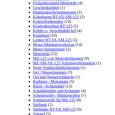
Freilauftrommel-Motorteile
(4)
Geschenkartikel
(1)
Hinterradschwinglagerung
(2)
Kabelbaum RT-SX-SM-125
(2)
Ketten/Kettensätze
(14)
Kontrolleuchten RT-125
(5)
Kühler u. Verschlußdeckel
(4)
Kupplung
(10)
Lenker RT-SX-SM-125
(5)
Motor-Montagewerkzeug
(14)
Motor-Simmerringe
(2)
Motorteile
(53)
MZ-125 ccm Motordichtungen
(9)
MZ-SM-SX-125 Scheinwerfermasken
(1)
Neue Ventilschaftdichtungen
(1)
Oel / Wasserpumpen
(3)
Oel und Wasserschläuche
(1)
Radlager / Motorlager
(5)
Ritzel / Kettenräder
(12)
Schalldämpfer und Krümmer
(4)
Scheinwerfer / Blinkleuchten
(7)
Schmierstoffe für MZ-125
(8)
Sitzbank
(2)
Sitzbänke RT-SX-SM-125
(0)
Spiegel
(5)