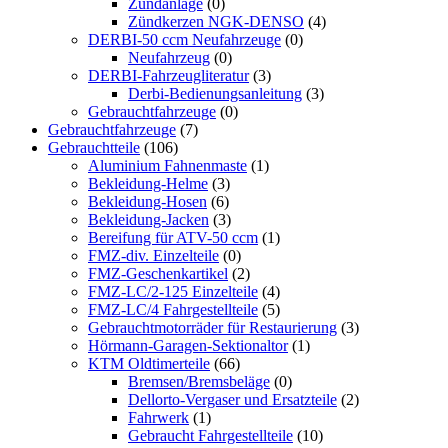
Zündanlage
(0)
Zündkerzen NGK-DENSO
(4)
DERBI-50 ccm Neufahrzeuge
(0)
Neufahrzeug
(0)
DERBI-Fahrzeugliteratur
(3)
Derbi-Bedienungsanleitung
(3)
Gebrauchtfahrzeuge
(0)
Gebrauchtfahrzeuge
(7)
Gebrauchtteile
(106)
Aluminium Fahnenmaste
(1)
Bekleidung-Helme
(3)
Bekleidung-Hosen
(6)
Bekleidung-Jacken
(3)
Bereifung für ATV-50 ccm
(1)
FMZ-div. Einzelteile
(0)
FMZ-Geschenkartikel
(2)
FMZ-LC/2-125 Einzelteile
(4)
FMZ-LC/4 Fahrgestellteile
(5)
Gebrauchtmotorräder für Restaurierung
(3)
Hörmann-Garagen-Sektionaltor
(1)
KTM Oldtimerteile
(66)
Bremsen/Bremsbeläge
(0)
Dellorto-Vergaser und Ersatzteile
(2)
Fahrwerk
(1)
Gebraucht Fahrgestellteile
(10)