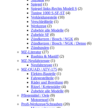
Spiegel
(1)
Spiegel links-Rechts Modell S
(2)
Tuning 1000 S-SF-ST
(4)
Verkleidungsteile
(10)
Verschleißteile
(1)
Werkzeug
(2)
Zubehör alle Modelle
(5)
Zubehör SF
(0)
Zündkerzen / Bosch / NGK
(0)
Zündkerzen / Bosch / NGK / Denso
(6)
Zündspulen
(1)
MZ-Literatur
(27)
Baghira & Mastiff
(2)
MZ-Neufahrzeuge
(1)
Neufahrzeuge
(1)
MZ-QUAD / ATV-175
(6)
Elektro-Bauteile
(1)
Fahrgestellteile
(1)
Räder und Bereifung
(0)
Ritzel / Kettenräder
(4)
Zubehör alle Modelle
(0)
Pflegemittel / Oele
(9)
Motorenoel
(3)
Profi-Werkzeug/Schrauben
(20)