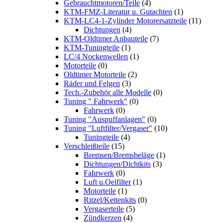
Gebrauchtmotoren/Teile
(4)
KTM-FMZ-Literatur u. Gutachten
(1)
KTM-LC4-1-Zylinder Motorersatzteile
(11)
Dichtungen
(4)
KTM-Oldtimer Anbauteile
(7)
KTM-Tuningteile
(1)
LC/4 Nockenwellen
(1)
Motorteile
(0)
Oldtimer Motorteile
(2)
Räder und Felgen
(3)
Tech.-Zubehör alle Modelle
(0)
Tuning " Fahrwerk"
(0)
Fahrwerk
(0)
Tuning "Auspuffanlagen"
(0)
Tuning "Luftfilter/Vergaser"
(10)
Tuningteile
(4)
Verschleißteile
(15)
Bremsen/Bremsbeläge
(1)
Dichtungen/Dichtkits
(3)
Fahrwerk
(0)
Luft u.Oelfilter
(1)
Motorteile
(1)
Ritzel/Kettenkits
(0)
Vergaserteile
(5)
Zündkerzen
(4)