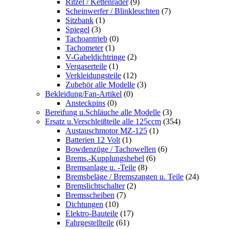
Ritzel / Kettenräder
(9)
Scheinwerfer / Blinkleuchten
(7)
Sitzbank
(1)
Spiegel
(3)
Tachoantrieb
(0)
Tachometer
(1)
V-Gabeldichtringe
(2)
Vergaserteile
(1)
Verkleidungsteile
(12)
Zubehör alle Modelle
(3)
Bekleidung/Fan-Artikel
(0)
Ansteckpins
(0)
Bereifung u.Schläuche alle Modelle
(3)
Ersatz u.Verschleißteile alle 125ccm
(354)
Austauschmotor MZ-125
(1)
Batterien 12 Volt
(1)
Bowdenzüge / Tachowellen
(6)
Brems.-Kupplungshebel
(6)
Bremsanlage u. -Teile
(8)
Bremsbeläge / Bremszangen u. Teile
(24)
Bremslichtschalter
(2)
Bremsscheiben
(7)
Dichtungen
(10)
Elektro-Bauteile
(17)
Fahrgestellteile
(61)