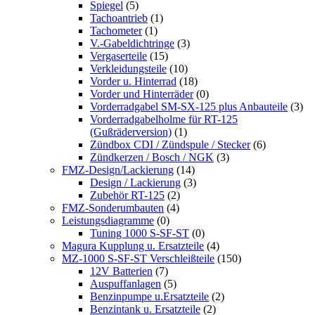
Spiegel
(5)
Tachoantrieb
(1)
Tachometer
(1)
V.-Gabeldichtringe
(3)
Vergaserteile
(15)
Verkleidungsteile
(10)
Vorder u. Hinterrad
(18)
Vorder und Hinterräder
(0)
Vorderradgabel SM-SX-125 plus Anbauteile
(3)
Vorderradgabelholme für RT-125
(Gußräderversion)
(1)
Zündbox CDI / Zündspule / Stecker
(6)
Zündkerzen / Bosch / NGK
(3)
FMZ-Design/Lackierung
(14)
Design / Lackierung
(3)
Zubehör RT-125
(2)
FMZ-Sonderumbauten
(4)
Leistungsdiagramme
(0)
Tuning 1000 S-SF-ST
(0)
Magura Kupplung u. Ersatzteile
(4)
MZ-1000 S-SF-ST Verschleißteile
(150)
12V Batterien
(7)
Auspuffanlagen
(5)
Benzinpumpe u.Ersatzteile
(2)
Benzintank u. Ersatzteile
(2)