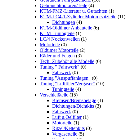
Gebrauchtmotoren/Teile
(4)
KTM-FMZ-Literatur u. Gutachten
(1)
KTM-LC4-1-Zylinder Motorersatzteile
(11)
Dichtungen
(4)
KTM-Oldtimer Anbauteile
(6)
KTM-Tuningteile
(1)
LC/4 Nockenwellen
(1)
Motorteile
(0)
Oldtimer Motorteile
(2)
Räder und Felgen
(3)
Tech.-Zubehör alle Modelle
(0)
Tuning " Fahrwerk"
(0)
Fahrwerk
(0)
Tuning "Auspuffanlagen"
(0)
Tuning "Luftfilter/Vergaser"
(10)
Tuningteile
(4)
Verschleißteile
(15)
Bremsen/Bremsbeläge
(1)
Dichtungen/Dichtkits
(3)
Fahrwerk
(0)
Luft u.Oelfilter
(1)
Motorteile
(1)
Ritzel/Kettenkits
(0)
Vergaserteile
(5)