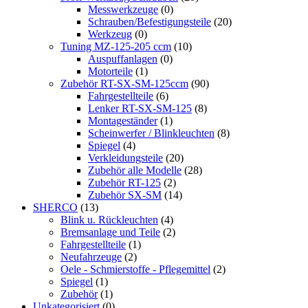
Messwerkzeuge
(0)
Schrauben/Befestigungsteile
(20)
Werkzeug
(0)
Tuning MZ-125-205 ccm
(10)
Auspuffanlagen
(0)
Motorteile
(1)
Zubehör RT-SX-SM-125ccm
(90)
Fahrgestellteile
(6)
Lenker RT-SX-SM-125
(8)
Montageständer
(1)
Scheinwerfer / Blinkleuchten
(8)
Spiegel
(4)
Verkleidungsteile
(20)
Zubehör alle Modelle
(28)
Zubehör RT-125
(2)
Zubehör SX-SM
(14)
SHERCO
(13)
Blink u. Rückleuchten
(4)
Bremsanlage und Teile
(2)
Fahrgestellteile
(1)
Neufahrzeuge
(2)
Oele - Schmierstoffe - Pflegemittel
(2)
Spiegel
(1)
Zubehör
(1)
Unkategorisiert
(0)