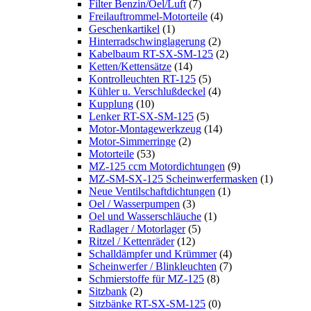
Filter Benzin/Oel/Luft
(7)
Freilauftrommel-Motorteile
(4)
Geschenkartikel
(1)
Hinterradschwinglagerung
(2)
Kabelbaum RT-SX-SM-125
(2)
Ketten/Kettensätze
(14)
Kontrolleuchten RT-125
(5)
Kühler u. Verschlußdeckel
(4)
Kupplung
(10)
Lenker RT-SX-SM-125
(5)
Motor-Montagewerkzeug
(14)
Motor-Simmerringe
(2)
Motorteile
(53)
MZ-125 ccm Motordichtungen
(9)
MZ-SM-SX-125 Scheinwerfermasken
(1)
Neue Ventilschaftdichtungen
(1)
Oel / Wasserpumpen
(3)
Oel und Wasserschläuche
(1)
Radlager / Motorlager
(5)
Ritzel / Kettenräder
(12)
Schalldämpfer und Krümmer
(4)
Scheinwerfer / Blinkleuchten
(7)
Schmierstoffe für MZ-125
(8)
Sitzbank
(2)
Sitzbänke RT-SX-SM-125
(0)