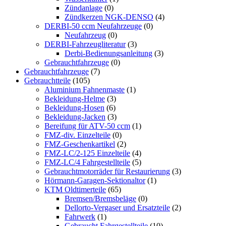
Zündanlage
(0)
Zündkerzen NGK-DENSO
(4)
DERBI-50 ccm Neufahrzeuge
(0)
Neufahrzeug
(0)
DERBI-Fahrzeugliteratur
(3)
Derbi-Bedienungsanleitung
(3)
Gebrauchtfahrzeuge
(0)
Gebrauchtfahrzeuge
(7)
Gebrauchtteile
(105)
Aluminium Fahnenmaste
(1)
Bekleidung-Helme
(3)
Bekleidung-Hosen
(6)
Bekleidung-Jacken
(3)
Bereifung für ATV-50 ccm
(1)
FMZ-div. Einzelteile
(0)
FMZ-Geschenkartikel
(2)
FMZ-LC/2-125 Einzelteile
(4)
FMZ-LC/4 Fahrgestellteile
(5)
Gebrauchtmotorräder für Restaurierung
(3)
Hörmann-Garagen-Sektionaltor
(1)
KTM Oldtimerteile
(65)
Bremsen/Bremsbeläge
(0)
Dellorto-Vergaser und Ersatzteile
(2)
Fahrwerk
(1)
Gebraucht Fahrgestellteile
(10)