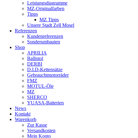
Leistungsdiagramme
MZ-Originalfarben
Tipps
MZ Tipps
Unsere Stadt Zell Mosel
Referenzen
Kundenreferenzen
Sonderumbauten
Shop
APRILIA
Ballistol
DERBI
D.I.D-Kettensätze
Gebrauchtmotorräder
FMZ
MOTUL-Öle
MZ
SHERCO
YUASA-Batterien
News
Kontakt
Warenkorb
Zur Kasse
Versandkosten
Mein Konto