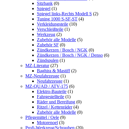
Sitzbank
(0)
Spiegel
(1)
Spiegel links-Rechts Modell S
(2)
Tuning 1000 S-SF-ST
(4)
Verkleidungsteile
(10)
Verschleißteile
(1)
Werkzeug
(2)
Zubehör alle Modelle
(5)
Zubehör SF
(0)
Zündkerzen / Bosch / NGK
(0)
Zündkerzen / Bosch / NGK / Denso
(6)
Zündspulen
(1)
MZ-Literatur
(27)
Baghira & Mastiff
(2)
MZ-Neufahrzeuge
(1)
Neufahrzeuge
(1)
MZ-QUAD / ATV-175
(6)
Elektro-Bauteile
(1)
Fahrgestellteile
(1)
Räder und Bereifung
(0)
Ritzel / Kettenräder
(4)
Zubehör alle Modelle
(0)
Pflegemittel / Oele
(9)
Motorenoel
(3)
Profi-Werkzeug/Schrauben
(20)