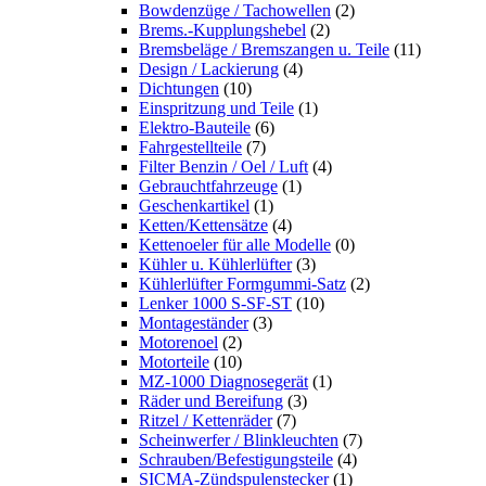
Bowdenzüge / Tachowellen
(2)
Brems.-Kupplungshebel
(2)
Bremsbeläge / Bremszangen u. Teile
(11)
Design / Lackierung
(4)
Dichtungen
(10)
Einspritzung und Teile
(1)
Elektro-Bauteile
(6)
Fahrgestellteile
(7)
Filter Benzin / Oel / Luft
(4)
Gebrauchtfahrzeuge
(1)
Geschenkartikel
(1)
Ketten/Kettensätze
(4)
Kettenoeler für alle Modelle
(0)
Kühler u. Kühlerlüfter
(3)
Kühlerlüfter Formgummi-Satz
(2)
Lenker 1000 S-SF-ST
(10)
Montageständer
(3)
Motorenoel
(2)
Motorteile
(10)
MZ-1000 Diagnosegerät
(1)
Räder und Bereifung
(3)
Ritzel / Kettenräder
(7)
Scheinwerfer / Blinkleuchten
(7)
Schrauben/Befestigungsteile
(4)
SICMA-Zündspulenstecker
(1)