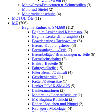
Zündkerzen
(4)
Moto-Cross-Protectoren u. Schutzbrillen
(3)
Motorrad Stiefel
(2)
Motorradhandschuhe
(4)
MOTUL-Öle
(11)
MZ
(706)
Baghira Enduro u. SM.660
(112)
Baghira Lenker und Klemmsatz
(6)
Baghira Lenkerdämpfungskit
(1)
Bowdenzüge / Tachowellen
(6)
Brems.-Kupplungshebel
(3)
Bremsanlage u. -Teile
(7)
Bremsbeläge / Bremszangen u. Teile
(6)
Bremslichtschalter
(2)
Elektro-Bauteile
(6)
Fahrgestellteile
(15)
Filter Benzin/Oel/Luft
(4)
Geschenkartikel
(1)
Ketten/Kettensätze
(1)
Lenker RT-SX-SM-125
(5)
Lenkeramarturen
(2)
Motorteile / Leerlaufschalter
(1)
MZ-Baghira Rücklicht
(2)
Räder / Speichen und Nippel
(2)
Radlager / Motorlager
(4)