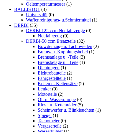
Oeltemperaturmesser
(1)
BALLISTOL
(3)
Universalöl
(0)
Waffenreinigungs- u.Schmiermittel
(1)
DERBI
(35)
DERBI 125 ccm Neufahrzeuge
(0)
Neufahrzeug
(0)
DERBI-50 ccm Ersatzteile
(32)
Bowdenzüge u. Tachowellen
(2)
Brems- u. Kupplungshebel
(1)
Bremsanlage u. -Teile
(3)
Bremsbeläge u. -Teile
(1)
Dichtungen
(1)
Elektrobauteile
(2)
Fahrgestellteile
(1)
Ketten u. Kettensätze
(5)
Lenker
(0)
Motorteile
(2)
Öl- u. Wasserpumpe
(0)
Ritzel u. Kettenräder
(5)
Scheinwerfer u. Blinkleuchten
(1)
Spiegel
(1)
Tachometer
(0)
Vergaserteile
(2)
Wasserkühler
(1)