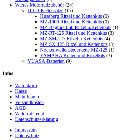
Wieres Motorradzubehör
(24)
D.I.D-Kettensätze
(15)
Husaberg Ritzel und Kettenkits
(0)
MZ-1000 Ritzel und Kettenkits
(0)
MZ-Baghira 660 Ritzel u.Kettenkits
(1)
MZ-RT-125 Ritzel und Kettenkits
(3)
MZ-SM-125 Ritzel u.Kettenkits
(4)
MZ-SX-125 Ritzel und Kettenkits
(3)
Nockenwellensteuerkette MZ-125
(1)
YAMAHA Ketten und Ritzelkits
(3)
YUASA-Batterien
(9)
Infos
Warenkorb
Kasse
Mein Konto
Versandkosten
AGB
Widerrufsrecht
Datenschutzerklärung
Impressum
Datenschutz