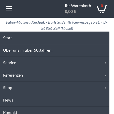
Ihr Warenkorb
0
0,00
€
Motorradtechnik Erfahrung in 50 Jahren
Faber-Motorradtechnik · Barlstraße 48 (Gewerbegebiet) · D-
56856 Zell (Mosel)
Start
Über uns in über 50 Jahren.
Service
Referenzen
Shop
News
Kontakt