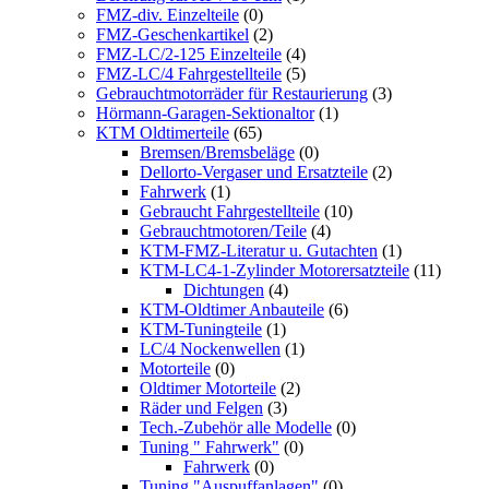
FMZ-div. Einzelteile
(0)
FMZ-Geschenkartikel
(2)
FMZ-LC/2-125 Einzelteile
(4)
FMZ-LC/4 Fahrgestellteile
(5)
Gebrauchtmotorräder für Restaurierung
(3)
Hörmann-Garagen-Sektionaltor
(1)
KTM Oldtimerteile
(65)
Bremsen/Bremsbeläge
(0)
Dellorto-Vergaser und Ersatzteile
(2)
Fahrwerk
(1)
Gebraucht Fahrgestellteile
(10)
Gebrauchtmotoren/Teile
(4)
KTM-FMZ-Literatur u. Gutachten
(1)
KTM-LC4-1-Zylinder Motorersatzteile
(11)
Dichtungen
(4)
KTM-Oldtimer Anbauteile
(6)
KTM-Tuningteile
(1)
LC/4 Nockenwellen
(1)
Motorteile
(0)
Oldtimer Motorteile
(2)
Räder und Felgen
(3)
Tech.-Zubehör alle Modelle
(0)
Tuning " Fahrwerk"
(0)
Fahrwerk
(0)
Tuning "Auspuffanlagen"
(0)