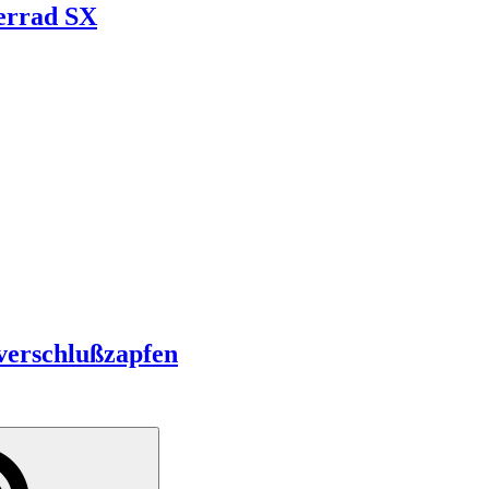
errad SX
verschlußzapfen