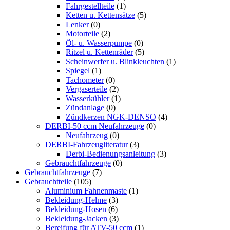
Fahrgestellteile
(1)
Ketten u. Kettensätze
(5)
Lenker
(0)
Motorteile
(2)
Öl- u. Wasserpumpe
(0)
Ritzel u. Kettenräder
(5)
Scheinwerfer u. Blinkleuchten
(1)
Spiegel
(1)
Tachometer
(0)
Vergaserteile
(2)
Wasserkühler
(1)
Zündanlage
(0)
Zündkerzen NGK-DENSO
(4)
DERBI-50 ccm Neufahrzeuge
(0)
Neufahrzeug
(0)
DERBI-Fahrzeugliteratur
(3)
Derbi-Bedienungsanleitung
(3)
Gebrauchtfahrzeuge
(0)
Gebrauchtfahrzeuge
(7)
Gebrauchtteile
(105)
Aluminium Fahnenmaste
(1)
Bekleidung-Helme
(3)
Bekleidung-Hosen
(6)
Bekleidung-Jacken
(3)
Bereifung für ATV-50 ccm
(1)