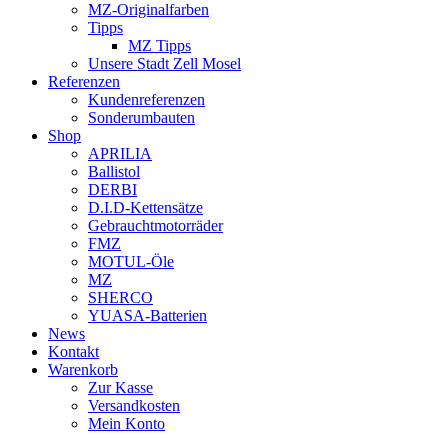
MZ-Originalfarben
Tipps
MZ Tipps
Unsere Stadt Zell Mosel
Referenzen
Kundenreferenzen
Sonderumbauten
Shop
APRILIA
Ballistol
DERBI
D.I.D-Kettensätze
Gebrauchtmotorräder
FMZ
MOTUL-Öle
MZ
SHERCO
YUASA-Batterien
News
Kontakt
Warenkorb
Zur Kasse
Versandkosten
Mein Konto