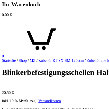
Ihr Warenkorb
0,00
€
0
Startseite
/
Shop
/
MZ
/
Zubehör RT-SX-SM-125ccm
/
Zubehör alle 
Blinkerbefestigungsschellen Ha
20,50
€
inkl. 19 % MwSt.
zzgl.
Versandkosten