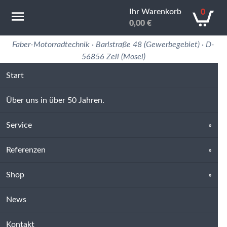
Ihr Warenkorb
0
0,00
€
Motorradtechnik Erfahrung in 50 Jahren
Faber-Motorradtechnik · Barlstraße 48 (Gewerbegebiet) · D-
56856 Zell (Mosel)
Start
Über uns in über 50 Jahren.
Service
Referenzen
Shop
News
Kontakt