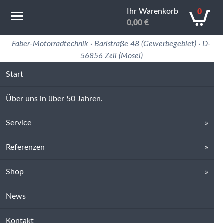
Ihr Warenkorb
0
0,00
€
Motorradtechnik Erfahrung in 50 Jahren
Faber-Motorradtechnik · Barlstraße 48 (Gewerbegebiet) · D-
56856 Zell (Mosel)
Start
Über uns in über 50 Jahren.
Service
Referenzen
Shop
News
Kontakt