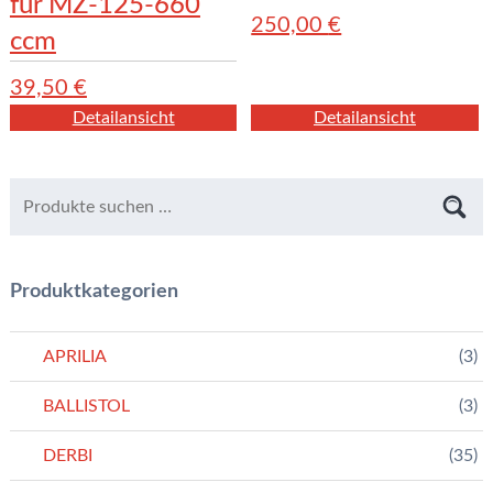
für MZ-125-660
250,00
€
ccm
39,50
€
Detailansicht
Detailansicht
Produktkategorien
APRILIA
(3)
BALLISTOL
(3)
DERBI
(35)