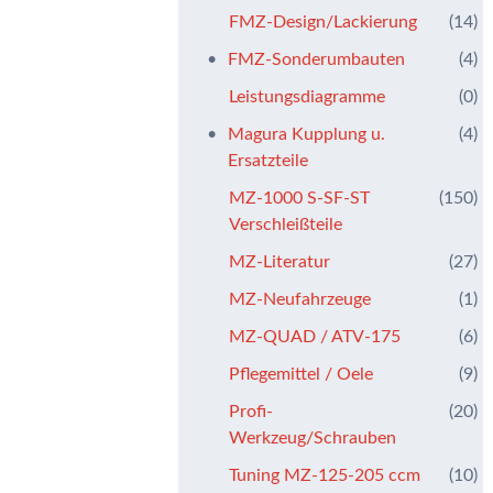
FMZ-Design/Lackierung
(14)
FMZ-Sonderumbauten
(4)
Leistungsdiagramme
(0)
Magura Kupplung u.
(4)
Ersatzteile
MZ-1000 S-SF-ST
(150)
Verschleißteile
MZ-Literatur
(27)
MZ-Neufahrzeuge
(1)
MZ-QUAD / ATV-175
(6)
Pflegemittel / Oele
(9)
Profi-
(20)
Werkzeug/Schrauben
Tuning MZ-125-205 ccm
(10)