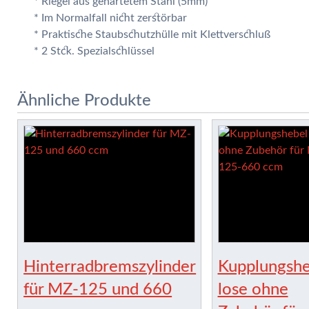
* Riegel aus gehärtetem Stahl (5mm)
* Im Normalfall nicht zerstörbar
* Praktische Staubschutzhülle mit Klettverschluß
* 2 Stck. Spezialschlüssel
Ähnliche Produkte
Hinterradbremszylinder
Kupplungshe
für MZ-125 und 660
lose ohne