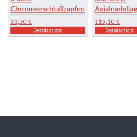
Chromverschlußzapfen
Axialnadella
33,30
€
119,10
€
Detailansicht
Detailansicht