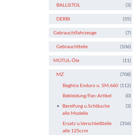
BALLISTOL
(3)
DERBI
(35)
Gebrauchtfahrzeuge
(7)
Gebrauchtteile
(106)
MOTUL-Öle
(11)
MZ
(708)
Baghira Enduro u. SM.660
(112)
Bekleidung/Fan-Artikel
(0)
Bereifung u.Schläuche
(3)
alle Modelle
Ersatz u.Verschleißteile
(356)
alle 125ccm