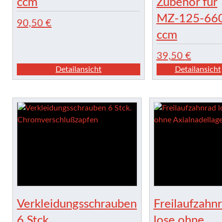
ccm
Zubehör für
MZ-125-66
90,50
€
ccm
39,50
€
Detailansicht
Detailansicht
Verkleidungsschrauben
Freilaufzahn
6 Stck.
lose ohne