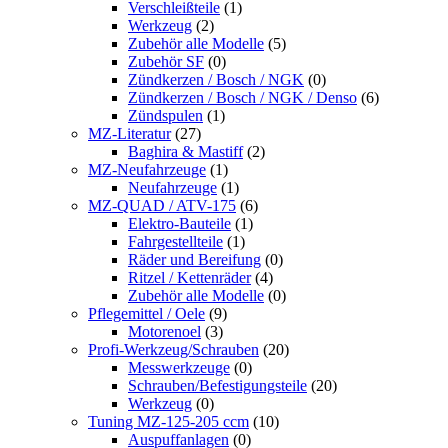
Verschleißteile
(1)
Werkzeug
(2)
Zubehör alle Modelle
(5)
Zubehör SF
(0)
Zündkerzen / Bosch / NGK
(0)
Zündkerzen / Bosch / NGK / Denso
(6)
Zündspulen
(1)
MZ-Literatur
(27)
Baghira & Mastiff
(2)
MZ-Neufahrzeuge
(1)
Neufahrzeuge
(1)
MZ-QUAD / ATV-175
(6)
Elektro-Bauteile
(1)
Fahrgestellteile
(1)
Räder und Bereifung
(0)
Ritzel / Kettenräder
(4)
Zubehör alle Modelle
(0)
Pflegemittel / Oele
(9)
Motorenoel
(3)
Profi-Werkzeug/Schrauben
(20)
Messwerkzeuge
(0)
Schrauben/Befestigungsteile
(20)
Werkzeug
(0)
Tuning MZ-125-205 ccm
(10)
Auspuffanlagen
(0)