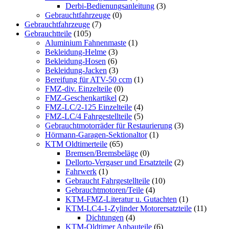
Derbi-Bedienungsanleitung
(3)
Gebrauchtfahrzeuge
(0)
Gebrauchtfahrzeuge
(7)
Gebrauchtteile
(105)
Aluminium Fahnenmaste
(1)
Bekleidung-Helme
(3)
Bekleidung-Hosen
(6)
Bekleidung-Jacken
(3)
Bereifung für ATV-50 ccm
(1)
FMZ-div. Einzelteile
(0)
FMZ-Geschenkartikel
(2)
FMZ-LC/2-125 Einzelteile
(4)
FMZ-LC/4 Fahrgestellteile
(5)
Gebrauchtmotorräder für Restaurierung
(3)
Hörmann-Garagen-Sektionaltor
(1)
KTM Oldtimerteile
(65)
Bremsen/Bremsbeläge
(0)
Dellorto-Vergaser und Ersatzteile
(2)
Fahrwerk
(1)
Gebraucht Fahrgestellteile
(10)
Gebrauchtmotoren/Teile
(4)
KTM-FMZ-Literatur u. Gutachten
(1)
KTM-LC4-1-Zylinder Motorersatzteile
(11)
Dichtungen
(4)
KTM-Oldtimer Anbauteile
(6)