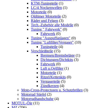
KTM-Tuningteile
(1)
LC/4 Nockenwellen
(1)
Motorteile
(0)
Oldtimer Motorteile
(2)
Räder und Felgen
(3)
Tech.-Zubehör alle Modelle
(0)
Tuning " Fahrwerk"
(0)
Fahrwerk
(0)
Tuning "Auspuffanlagen"
(0)
Tuning "Luftfilter/Vergaser"
(10)
Tuningteile
(4)
Verschleißteile
(15)
Bremsen/Bremsbeläge
(1)
Dichtungen/Dichtkits
(3)
Fahrwerk
(0)
Luft u.Oelfilter
(1)
Motorteile
(1)
Ritzel/Kettenkits
(0)
Vergaserteile
(5)
Zündkerzen
(4)
Moto-Cross-Protectoren u. Schutzbrillen
(3)
Motorrad Stiefel
(2)
Motorradhandschuhe
(4)
MOTUL-Öle
(11)
MZ
(706)