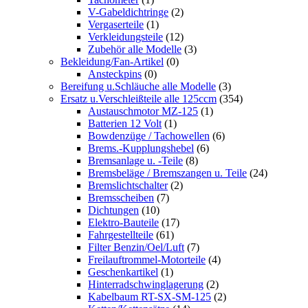
V-Gabeldichtringe
(2)
Vergaserteile
(1)
Verkleidungsteile
(12)
Zubehör alle Modelle
(3)
Bekleidung/Fan-Artikel
(0)
Ansteckpins
(0)
Bereifung u.Schläuche alle Modelle
(3)
Ersatz u.Verschleißteile alle 125ccm
(354)
Austauschmotor MZ-125
(1)
Batterien 12 Volt
(1)
Bowdenzüge / Tachowellen
(6)
Brems.-Kupplungshebel
(6)
Bremsanlage u. -Teile
(8)
Bremsbeläge / Bremszangen u. Teile
(24)
Bremslichtschalter
(2)
Bremsscheiben
(7)
Dichtungen
(10)
Elektro-Bauteile
(17)
Fahrgestellteile
(61)
Filter Benzin/Oel/Luft
(7)
Freilauftrommel-Motorteile
(4)
Geschenkartikel
(1)
Hinterradschwinglagerung
(2)
Kabelbaum RT-SX-SM-125
(2)