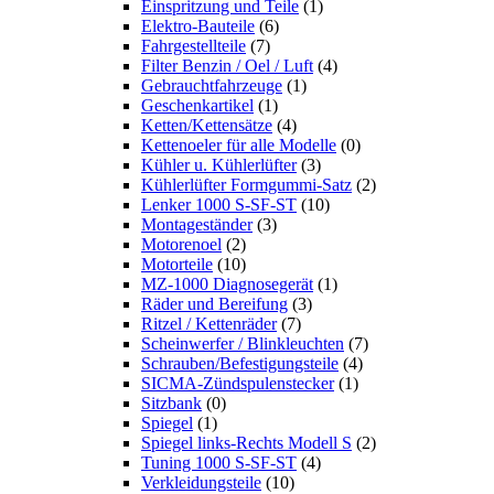
Einspritzung und Teile
(1)
Elektro-Bauteile
(6)
Fahrgestellteile
(7)
Filter Benzin / Oel / Luft
(4)
Gebrauchtfahrzeuge
(1)
Geschenkartikel
(1)
Ketten/Kettensätze
(4)
Kettenoeler für alle Modelle
(0)
Kühler u. Kühlerlüfter
(3)
Kühlerlüfter Formgummi-Satz
(2)
Lenker 1000 S-SF-ST
(10)
Montageständer
(3)
Motorenoel
(2)
Motorteile
(10)
MZ-1000 Diagnosegerät
(1)
Räder und Bereifung
(3)
Ritzel / Kettenräder
(7)
Scheinwerfer / Blinkleuchten
(7)
Schrauben/Befestigungsteile
(4)
SICMA-Zündspulenstecker
(1)
Sitzbank
(0)
Spiegel
(1)
Spiegel links-Rechts Modell S
(2)
Tuning 1000 S-SF-ST
(4)
Verkleidungsteile
(10)