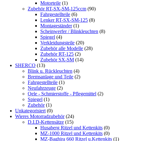
Motorteile
(1)
Zubehör RT-SX-SM-125ccm
(90)
Fahrgestellteile
(6)
Lenker RT-SX-SM-125
(8)
Montageständer
(1)
Scheinwerfer / Blinkleuchten
(8)
Spiegel
(4)
Verkleidungsteile
(20)
Zubehör alle Modelle
(28)
Zubehör RT-125
(2)
Zubehör SX-SM
(14)
SHERCO
(13)
Blink u. Rückleuchten
(4)
Bremsanlage und Teile
(2)
Fahrgestellteile
(1)
Neufahrzeuge
(2)
Oele - Schmierstoffe - Pflegemittel
(2)
Spiegel
(1)
Zubehör
(1)
Unkategorisiert
(0)
Wieres Motorradzubehör
(24)
D.I.D-Kettensätze
(15)
Husaberg Ritzel und Kettenkits
(0)
MZ-1000 Ritzel und Kettenkits
(0)
MZ-Baghira 660 Ritzel u.Kettenkits
(1)