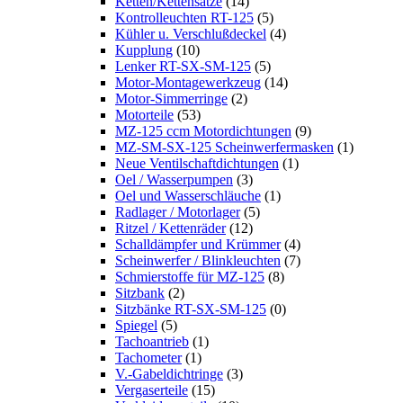
Ketten/Kettensätze
(14)
Kontrolleuchten RT-125
(5)
Kühler u. Verschlußdeckel
(4)
Kupplung
(10)
Lenker RT-SX-SM-125
(5)
Motor-Montagewerkzeug
(14)
Motor-Simmerringe
(2)
Motorteile
(53)
MZ-125 ccm Motordichtungen
(9)
MZ-SM-SX-125 Scheinwerfermasken
(1)
Neue Ventilschaftdichtungen
(1)
Oel / Wasserpumpen
(3)
Oel und Wasserschläuche
(1)
Radlager / Motorlager
(5)
Ritzel / Kettenräder
(12)
Schalldämpfer und Krümmer
(4)
Scheinwerfer / Blinkleuchten
(7)
Schmierstoffe für MZ-125
(8)
Sitzbank
(2)
Sitzbänke RT-SX-SM-125
(0)
Spiegel
(5)
Tachoantrieb
(1)
Tachometer
(1)
V.-Gabeldichtringe
(3)
Vergaserteile
(15)