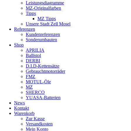
Leistungsdiagramme
MZ-Originalfarben
Tipps
MZ Tipps
Unsere Stadt Zell Mosel
Referenzen
Kundenreferenzen
Sonderumbauten
Shop
APRILIA
Ballistol
DERBI
D.I.D-Kettensätze
Gebrauchtmotorräder
FMZ
MOTUL-Öle
MZ
SHERCO
YUASA-Batterien
News
Kontakt
Warenkorb
Zur Kasse
Versandkosten
Mein Konto