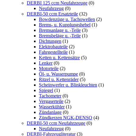
DERBI 125 ccm Neufahrzeuge
(0)
Neufahrzeug
(0)
DERBI-50 ccm Ersatzteile
(32)
Bowdenzüge u. Tachowellen
(2)
Brems- u. Kupplungshebel
(1)
Bremsanlage u. -Teile
(3)
Bremsbeläge u. -Teile
(1)
Dichtungen
(1)
Elektrobauteile
(2)
Fahrgestellteile
(1)
Ketten u. Kettensätze
(5)
Lenker
(0)
Motorteile
(2)
Öl- u. Wasserpumpe
(0)
Ritzel u. Kettenräder
(5)
Scheinwerfer u. Blinkleuchten
(1)
Spiegel
(1)
Tachometer
(0)
Vergaserteile
(2)
Wasserkühler
(1)
Zündanlage
(0)
Zündkerzen NGK-DENSO
(4)
DERBI-50 ccm Neufahrzeuge
(0)
Neufahrzeug
(0)
DERBI-Fahrzeugliteratur
(3)