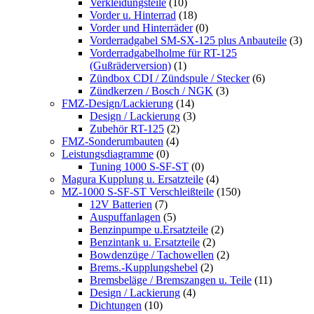
Verkleidungsteile
(10)
Vorder u. Hinterrad
(18)
Vorder und Hinterräder
(0)
Vorderradgabel SM-SX-125 plus Anbauteile
(3)
Vorderradgabelholme für RT-125
(Gußräderversion)
(1)
Zündbox CDI / Zündspule / Stecker
(6)
Zündkerzen / Bosch / NGK
(3)
FMZ-Design/Lackierung
(14)
Design / Lackierung
(3)
Zubehör RT-125
(2)
FMZ-Sonderumbauten
(4)
Leistungsdiagramme
(0)
Tuning 1000 S-SF-ST
(0)
Magura Kupplung u. Ersatzteile
(4)
MZ-1000 S-SF-ST Verschleißteile
(150)
12V Batterien
(7)
Auspuffanlagen
(5)
Benzinpumpe u.Ersatzteile
(2)
Benzintank u. Ersatzteile
(2)
Bowdenzüge / Tachowellen
(2)
Brems.-Kupplungshebel
(2)
Bremsbeläge / Bremszangen u. Teile
(11)
Design / Lackierung
(4)
Dichtungen
(10)