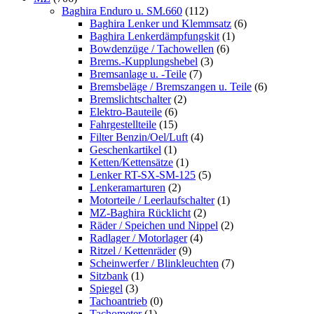
Baghira Enduro u. SM.660
(112)
Baghira Lenker und Klemmsatz
(6)
Baghira Lenkerdämpfungskit
(1)
Bowdenzüge / Tachowellen
(6)
Brems.-Kupplungshebel
(3)
Bremsanlage u. -Teile
(7)
Bremsbeläge / Bremszangen u. Teile
(6)
Bremslichtschalter
(2)
Elektro-Bauteile
(6)
Fahrgestellteile
(15)
Filter Benzin/Oel/Luft
(4)
Geschenkartikel
(1)
Ketten/Kettensätze
(1)
Lenker RT-SX-SM-125
(5)
Lenkeramarturen
(2)
Motorteile / Leerlaufschalter
(1)
MZ-Baghira Rücklicht
(2)
Räder / Speichen und Nippel
(2)
Radlager / Motorlager
(4)
Ritzel / Kettenräder
(9)
Scheinwerfer / Blinkleuchten
(7)
Sitzbank
(1)
Spiegel
(3)
Tachoantrieb
(0)
Tachometer
(1)