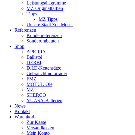
Leistungsdiagramme
MZ-Originalfarben
Tipps
MZ Tipps
Unsere Stadt Zell Mosel
Referenzen
Kundenreferenzen
Sonderumbauten
Shop
APRILIA
Ballistol
DERBI
D.I.D-Kettensätze
Gebrauchtmotorräder
FMZ
MOTUL-Öle
MZ
SHERCO
YUASA-Batterien
News
Kontakt
Warenkorb
Zur Kasse
Versandkosten
Mein Konto