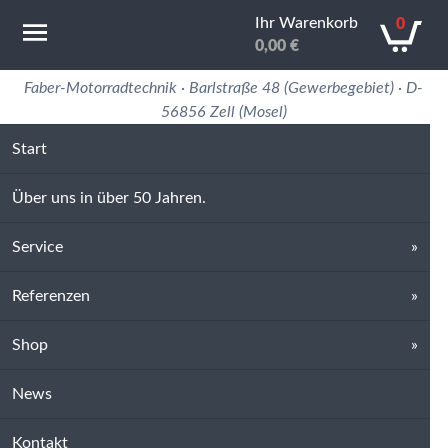
Ihr Warenkorb
0
0,00
€
Motorradtechnik Erfahrung in 50 Jahren
Faber-Motorradtechnik · Barlstraße 48 (Gewerbegebiet) · D-
56856 Zell (Mosel)
Start
Über uns in über 50 Jahren.
Service
Referenzen
Shop
News
Kontakt